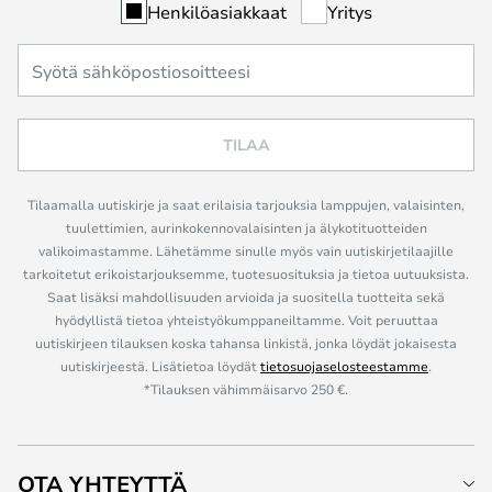
Henkilöasiakkaat
Yritys
TILAA
Tilaamalla uutiskirje ja saat erilaisia tarjouksia lamppujen, valaisinten,
tuulettimien, aurinkokennovalaisinten ja älykotituotteiden
valikoimastamme. Lähetämme sinulle myös vain uutiskirjetilaajille
tarkoitetut erikoistarjouksemme, tuotesuosituksia ja tietoa uutuuksista.
Saat lisäksi mahdollisuuden arvioida ja suositella tuotteita sekä
hyödyllistä tietoa yhteistyökumppaneiltamme. Voit peruuttaa
uutiskirjeen tilauksen koska tahansa linkistä, jonka löydät jokaisesta
uutiskirjeestä. Lisätietoa löydät
tietosuojaselosteestamme
.
*Tilauksen vähimmäisarvo 250 €.
OTA YHTEYTTÄ