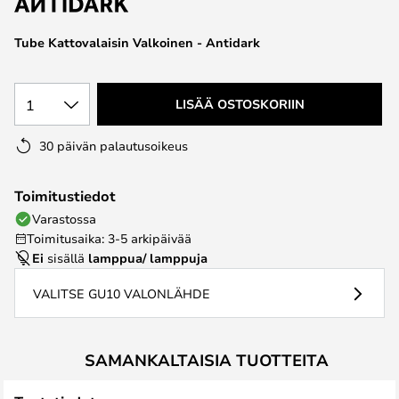
the
images
Tube Kattovalaisin Valkoinen - Antidark
gallery
1
LISÄÄ OSTOSKORIIN
30 päivän palautusoikeus
Toimitustiedot
Varastossa
Toimitusaika: 3-5 arkipäivää
Ei
sisällä
lamppua/ lamppuja
VALITSE GU10 VALONLÄHDE
SAMANKALTAISIA TUOTTEITA