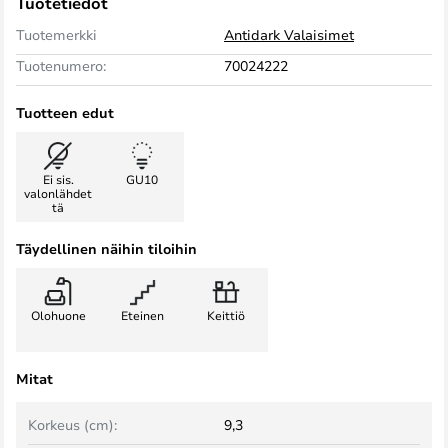
Tuotetiedot
Tuotemerkki
Antidark Valaisimet
Tuotenumero:
70024222
Tuotteen edut
Ei sis.
GU10
valonlähdet
tä
Täydellinen näihin tiloihin
Olohuone
Eteinen
Keittiö
Mitat
Korkeus (cm):
9,3