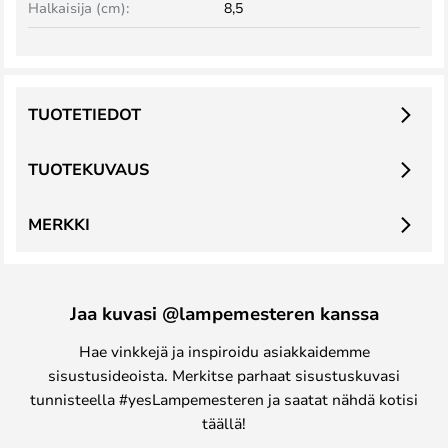
Halkaisija (cm):
8,5
TUOTETIEDOT
TUOTEKUVAUS
MERKKI
Jaa kuvasi @lampemesteren kanssa
Hae vinkkejä ja inspiroidu asiakkaidemme
sisustusideoista. Merkitse parhaat sisustuskuvasi
tunnisteella #yesLampemesteren ja saatat nähdä kotisi
täällä!