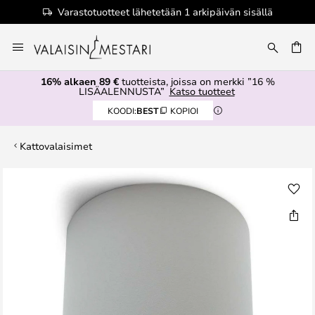
Varastotuotteet lähetetään 1 arkipäivän sisällä
Skip
to
Content
16% alkaen 89 €
tuotteista, joissa on merkki ”16 %
LISÄALENNUSTA”
Katso tuotteet
KOODI:
BEST
KOPIOI
Kattovalaisimet
Skip
to
the
end
of
the
images
gallery