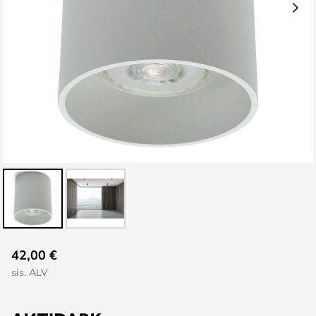
Skip
42,00 €
to
sis. ALV
the
beginning
of