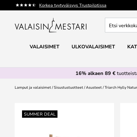
Skip
Korkea tyytyväisyys Trustpilotissa
to
Content
Etsi
verkkokaupan
valikoimasta...
VALAISIMET
ULKOVALAISIMET
KAT
16% alkaen 89 €
tuotteis
Lamput ja valaisimet
Sisustustuotteet
Asusteet
Triarch Hylly Natu
Skip
to
SUMMER DEAL
the
end