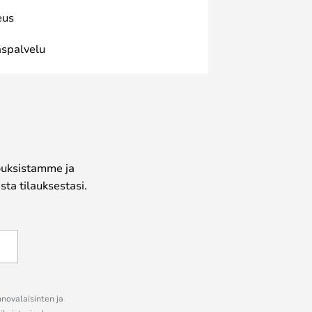
eus
spalvelu
jouksistamme ja
ta tilauksestasi.
nnovalaisinten ja