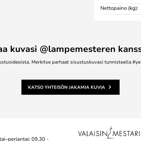
ta ja mukavuutta.
Nettopaino (kg):
t hyllytilaa - ja sijoita se
toukka, hyllyjärjestelmä on
, ja jos olet enemmän sisustuksesta
muutamalle maljakolle ja
aa kuvasi @lampemesteren kans
ustusideoista. Merkitse parhaat sisustuskuvasi tunnisteella #ye
KATSO YHTEISÖN JAKAMIA KUVIA
ai–perjantai: 09.30 -