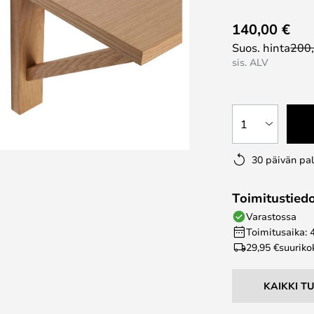
140,00 €
Suos. hinta
200
sis. ALV
1
30 päivän pa
Toimitustied
Varastossa
Toimitusaika: 
29,95 €
suuriko
KAIKKI T