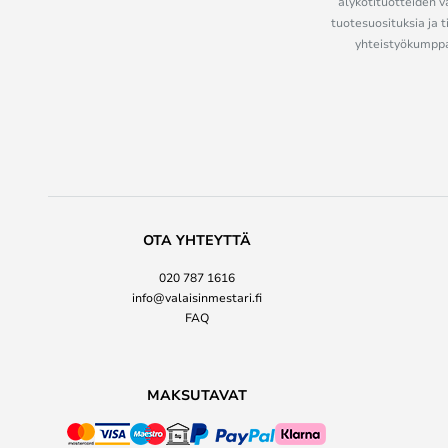
älykotituotteiden v
tuotesuosituksia ja t
yhteistyökumppan
OTA YHTEYTTÄ
020 787 1616
info@valaisinmestari.fi
FAQ
MAKSUTAVAT