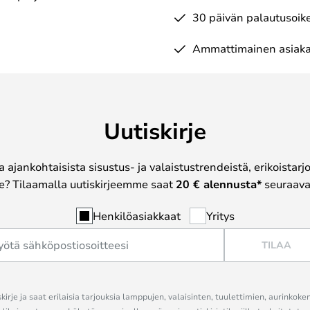
30 päivän palautusoik
Ammattimainen asiaka
Uutiskirje
a ajankohtaisista sisustus- ja valaistustrendeistä, erikoistar
? Tilaamalla uutiskirjeemme saat
20 € alennusta*
seuraavas
Henkilöasiakkaat
Yritys
TILAA
kirje ja saat erilaisia tarjouksia lamppujen, valaisinten, tuulettimien, aurinkoke