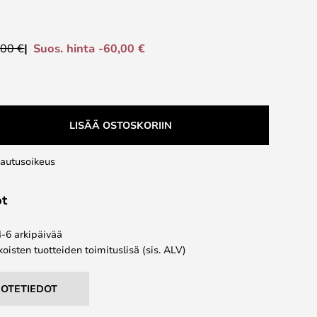
Suos. hinta -60,00 €
,00 €
LISÄÄ OSTOSKORIIN
lautusoikeus
ot
4-6 arkipäivää
koisten tuotteiden toimituslisä (sis. ALV)
UOTETIEDOT