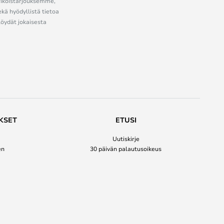
erikoistarjouksemme,
ekä hyödyllistä tietoa
löydät jokaisesta
KSET
ETUSI
Uutiskirje
en
30 päivän palautusoikeus