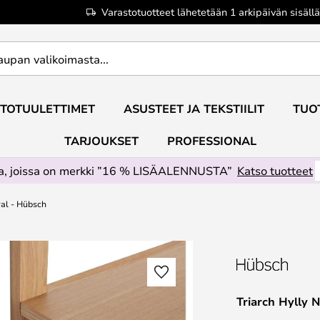
Varastotuotteet lähetetään 1 arkipäivän sisällä
TOTUULETTIMET
ASUSTEET JA TEKSTIILIT
TUO
TARJOUKSET
PROFESSIONAL
ta, joissa on merkki ”16 % LISÄALENNUSTA”
Katso tuotteet
ral - Hübsch
Triarch Hylly 