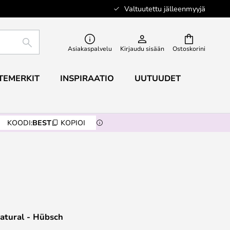
Valtuutettu jälleenmyyjä
ETSI
Asiakaspalvelu
Kirjaudu sisään
Ostoskorini
TEMERKIT
INSPIRAATIO
UUTUUDET
KOODI:
BEST
KOPIOI
Natural - Hübsch