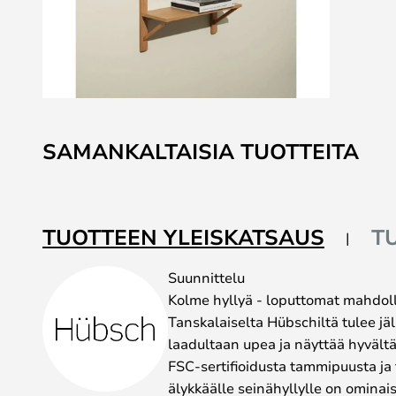
Skip
to
SAMANKALTAISIA TUOTTEITA
the
beginning
of
the
TUOTTEEN YLEISKATSAUS
T
images
gallery
Suunnittelu
Kolme hyllyä - loputtomat mahdoll
Tanskalaiselta Hübschiltä tulee jäl
laadultaan upea ja näyttää hyvält
FSC-sertifioidusta tammipuusta ja 
älykkäälle seinähyllylle on ominai