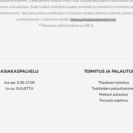
alikoimastamme. Lähetämme sinulle myös vain uutiskirjetilaajille tarkoitetut 
ietoa uutuuksista. Saat lisäksi mahdollisuuden arvioida ja suositella tuotteita s
eiltamme. Voit peruuttaa uutiskirjeen tilauksen koska tahansa linkistä, jonka 
uutiskirjeestä. Lisätietoa löydät
tietosuojaselosteestamme
.
*Tilauksen vähimmäisarvo 250 €.
ASIAKASPALVELU
TOIMITUS JA PALAUTU
ma-pe: 9.30-17:00
Tilauksen toimitus
la-su: SULJETTU
Tuotteiden palauttamin
Maksun palautus
Peruuta sopimus