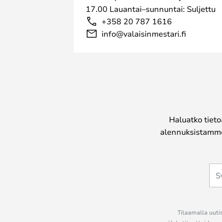
17.00 Lauantai–sunnuntai: Suljettu
+358 20 787 1616
info@valaisinmestari.fi
Haluatko tieto
alennuksistamme
Tilaamalla uutis