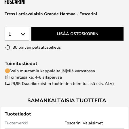
the
images
Tress Lattiavalaisin Grande Harmaa - Foscarini
gallery
1
LISÄÄ OSTOSKORIIN
30 päivän palautusoikeus
Toimitustiedot
Vain muutamia kappaleita jäljellä varastossa.
Toimitusaika: 4-6 arkipäivää
29,95 €
suurikokoisten tuotteiden toimituslisä (sis. ALV)
SAMANKALTAISIA TUOTTEITA
Tuotetiedot
Tuotemerkki
Foscarini Valaisimet