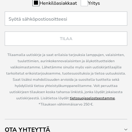
Henkilöasiakkaat
Yritys
TILAA
Tilaamalla uutiskirje ja saat erilaisia tarjouksia lamppujen, valaisinten,
tuulettimien, aurinkokennovalaisinten ja älykotituotteiden
valikoimastamme. Lähetämme sinulle myös vain uutiskirjetilaajille
tarkoitetut erikoistarjouksemme, tuotesuosituksia ja tietoa uutuuksista.
Saat lisäksi mahdollisuuden arvioida ja suositella tuotteita sekä
hyödyllistä tietoa yhteistyökumppaneiltamme. Voit peruuttaa
uutiskirjeen tilauksen koska tahansa linkistä, jonka löydät jokaisesta
uutiskirjeestä. Lisätietoa löydät
tietosuojaselosteestamme
.
*Tilauksen vähimmäisarvo 250 €.
OTA YHTEYTTÄ