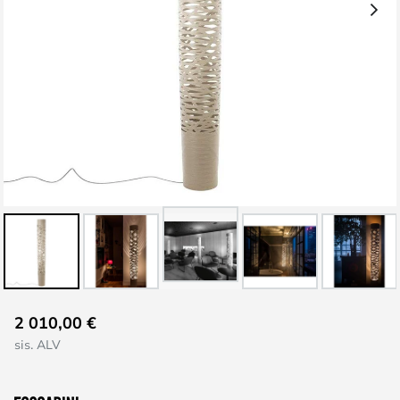
Skip
2 010,00 €
to
sis. ALV
the
beginning
of