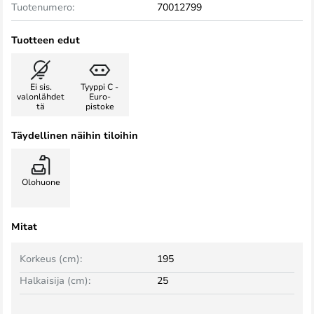
Tuotenumero:
70012799
Tuotteen edut
Ei sis.
Tyyppi C -
valonlähdet
Euro-
tä
pistoke
Täydellinen näihin tiloihin
Olohuone
Mitat
Korkeus (cm):
195
Halkaisija (cm):
25