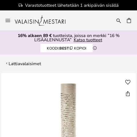
Varastotuotteet lähetetään 1 arkipäivän sisällä
Skip
to
Content
16% alkaen 89 €
tuotteista, joissa on merkki ”16 %
LISÄALENNUSTA”
Katso tuotteet
KOODI:
BEST
KOPIOI
Lattiavalaisimet
Skip
to
the
end
of
the
images
gallery