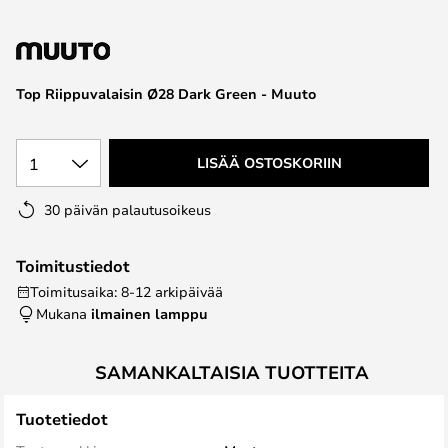
the
images
gallery
Top Riippuvalaisin Ø28 Dark Green - Muuto
1
LISÄÄ OSTOSKORIIN
30 päivän palautusoikeus
Toimitustiedot
Toimitusaika: 8-12 arkipäivää
Mukana
ilmainen lamppu
SAMANKALTAISIA TUOTTEITA
Tuotetiedot