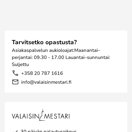
Tarvitsetko opastusta?
Asiakaspalvelun aukioloajat:Maanantai–
perjantai: 09.30 - 17.00 Lauantai–sunnuntai:
Suljettu
+358 20 787 1616
info@valaisinmestari.fi
30 päivän palautusoikeus