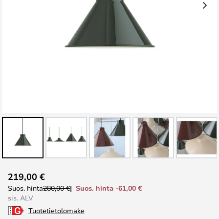
Skip
219,00 €
to
Suos. hinta -61,00 €
Suos. hinta
280,00 €
the
sis. ALV
beginning
Tuotetietolomake
of