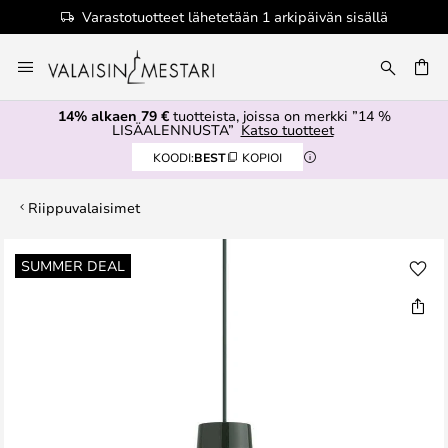
Varastotuotteet lähetetään 1 arkipäivän sisällä
Skip
to
Content
14% alkaen 79 €
tuotteista, joissa on merkki ”14 %
LISÄALENNUSTA”
Katso tuotteet
KOODI:
BEST
KOPIOI
Riippuvalaisimet
Skip
SUMMER DEAL
to
the
end
of
the
images
gallery