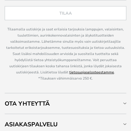
TILAA
Tilaamalla uutiskirje ja saat erilaisia tarjouksia lamppujen, valaisinten,
tuulettimien, aurinkokennovalaisinten ja älykotituotteiden
valikoimastamme. Lähetämme sinulle myös vain uutiskirjetilaajille
tarkoitetut erikoistarjouksemme, tuotesuosituksia ja tietoa uutuuksista.
Saat lisäksi mahdollisuuden arvioida ja suositella tuotteita sekä
hyödyllistä tietoa yhteistyökumppaneiltamme. Voit peruuttaa
uutiskirjeen tilauksen koska tahansa linkistä, jonka löydät jokaisesta
uutiskirjeestä. Lisätietoa löydät
tietosuojaselosteestamme
.
*Tilauksen vähimmäisarvo 250 €.
OTA YHTEYTTÄ
ASIAKASPALVELU