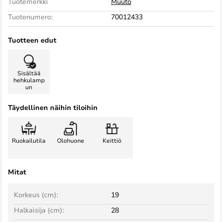
Tuotemerkki
Muuto
Tuotenumero:
70012433
Tuotteen edut
Sisältää
hehkulamp
un
Täydellinen näihin tiloihin
Ruokailutila
Olohuone
Keittiö
Mitat
Korkeus (cm):
19
Halkaisija (cm):
28