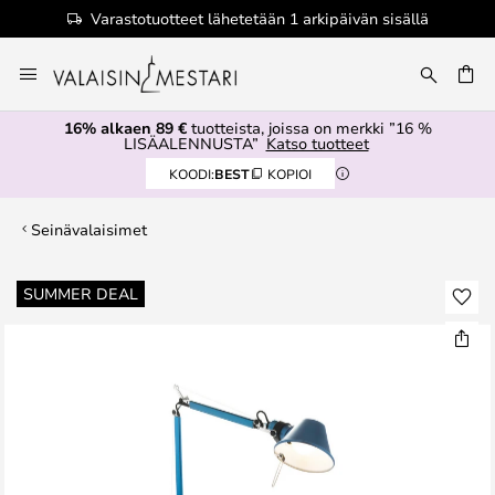
Varastotuotteet lähetetään 1 arkipäivän sisällä
Skip
to
Content
16% alkaen 89 €
tuotteista, joissa on merkki ”16 %
LISÄALENNUSTA”
Katso tuotteet
KOODI:
BEST
KOPIOI
Seinävalaisimet
Skip
SUMMER DEAL
to
the
end
of
the
images
gallery