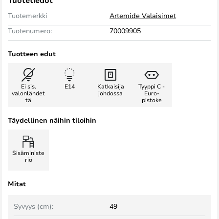
Tuotetiedot
Tuotemerkki
Artemide Valaisimet
Tuotenumero:
70009905
Tuotteen edut
Ei sis.
E14
Katkaisija
Tyyppi C -
valonlähdet
johdossa
Euro-
tä
pistoke
Täydellinen näihin tiloihin
Sisäministe
riö
Mitat
Syvyys (cm):
49