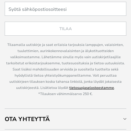
TILAA
Tilaamalla uutiskirje ja saat erilaisia tarjouksia lamppujen, valaisinten,
tuulettimien, aurinkokennovalaisinten ja älykotituotteiden
valikoimastamme. Lähetämme sinulle myös vain uutiskirjetilaajille
tarkoitetut erikoistarjouksemme, tuotesuosituksia ja tietoa uutuuksista.
Saat lisäksi mahdollisuuden arvioida ja suositella tuotteita sekä
hyödyllistä tietoa yhteistyökumppaneiltamme. Voit peruuttaa
uutiskirjeen tilauksen koska tahansa linkistä, jonka löydät jokaisesta
uutiskirjeestä. Lisätietoa löydät
tietosuojaselosteestamme
.
*Tilauksen vähimmäisarvo 250 €.
OTA YHTEYTTÄ