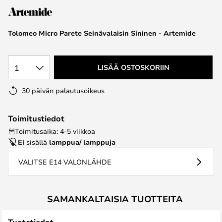
the
images
Tolomeo Micro Parete Seinävalaisin Sininen - Artemide
gallery
1
LISÄÄ OSTOSKORIIN
30 päivän palautusoikeus
Toimitustiedot
Toimitusaika: 4-5 viikkoa
Ei
sisällä
lamppua/ lamppuja
VALITSE E14 VALONLÄHDE
SAMANKALTAISIA TUOTTEITA