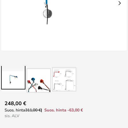
Skip
248,00 €
to
Suos. hinta -63,00 €
Suos. hinta
311,00 €
the
sis. ALV
beginning
of