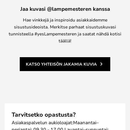
Jaa kuvasi @lampemesteren kanssa
Hae vinkkejä ja inspiroidu asiakkaidemme
sisustusideoista. Merkitse parhaat sisustuskuvasi
tunnisteella #yesLampemesteren ja saatat nähdä kotisi
täällä!
KATSO YHTEISÖN JAKAMIA KUVIA
Tarvitsetko opastusta?
Asiakaspalvelun aukioloajat:Maanantai–
perjantai: 09.30 - 17.00 Lauantai–sunnuntai: