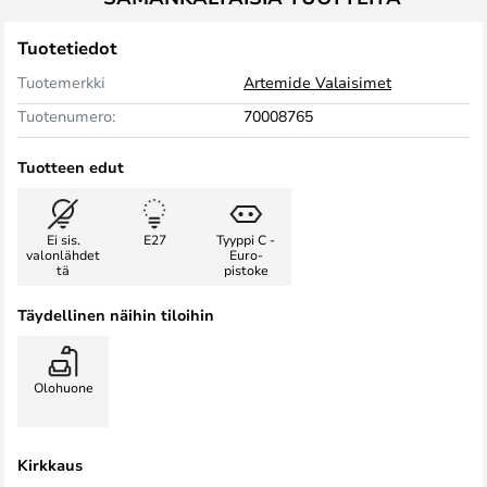
Tuotetiedot
Tuotemerkki
Artemide Valaisimet
Tuotenumero:
70008765
Tuotteen edut
Ei sis.
E27
Tyyppi C -
valonlähdet
Euro-
tä
pistoke
Täydellinen näihin tiloihin
Olohuone
Kirkkaus