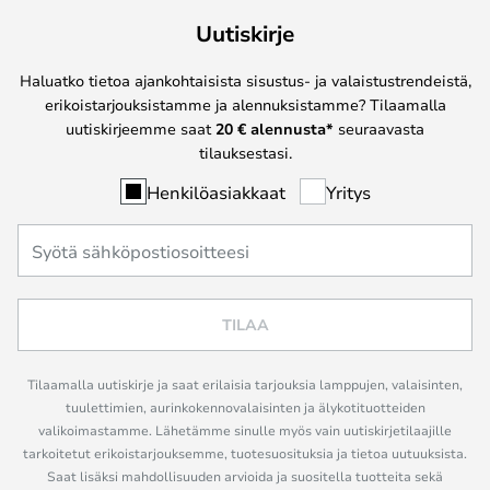
Uutiskirje
Haluatko tietoa ajankohtaisista sisustus- ja valaistustrendeistä,
erikoistarjouksistamme ja alennuksistamme? Tilaamalla
uutiskirjeemme saat
20 € alennusta*
seuraavasta
tilauksestasi.
Henkilöasiakkaat
Yritys
TILAA
Tilaamalla uutiskirje ja saat erilaisia tarjouksia lamppujen, valaisinten,
tuulettimien, aurinkokennovalaisinten ja älykotituotteiden
valikoimastamme. Lähetämme sinulle myös vain uutiskirjetilaajille
tarkoitetut erikoistarjouksemme, tuotesuosituksia ja tietoa uutuuksista.
Saat lisäksi mahdollisuuden arvioida ja suositella tuotteita sekä