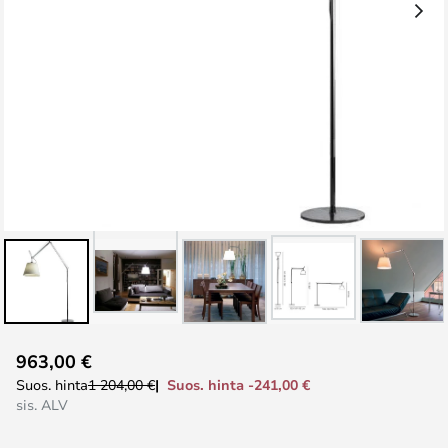
Skip
963,00 €
to
Suos. hinta -241,00 €
Suos. hinta
1 204,00 €
the
sis. ALV
beginning
of