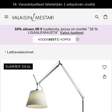
ä
Valtuutettu jälleenmyyjä
Skip
to
Content
16% alkaen 89 €
tuotteista, joissa on merkki ”16 %
LISÄALENNUSTA”
Katso tuotteet
KOODI:
BEST
KOPIOI
Lattiavalaisimet
Skip
SUMMER DEAL
to
the
end
of
the
images
gallery