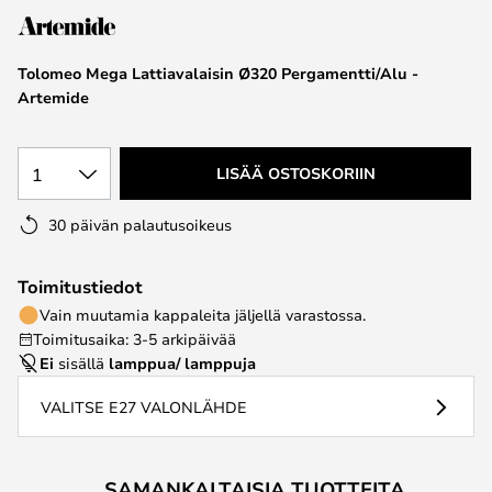
the
images
Tolomeo Mega Lattiavalaisin Ø320 Pergamentti/Alu -
gallery
Artemide
1
LISÄÄ OSTOSKORIIN
30 päivän palautusoikeus
Toimitustiedot
Vain muutamia kappaleita jäljellä varastossa.
Toimitusaika: 3-5 arkipäivää
Ei
sisällä
lamppua/ lamppuja
VALITSE E27 VALONLÄHDE
SAMANKALTAISIA TUOTTEITA