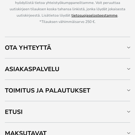
hyödyllistä tietoa yhteistyökumppaneiltamme. Voit peruuttaa
uutiskirjeen tilauksen koska tahansa linkistä, jonka löydät jokaisesta
uutiskirjeestä. Lisätietoa löydät
tietosuojaselosteestamme
.
*Tilauksen vähimmäisarvo 250 €.
OTA YHTEYTTÄ
ASIAKASPALVELU
TOIMITUS JA PALAUTUKSET
ETUSI
MAKSUTAVAT