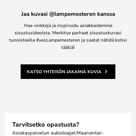
Jaa kuvasi @lampemesteren kanssa
Hae vinkkejä ja inspiroidu asiakkaidemme
sisustusideoista. Merkitse parhaat sisustuskuvasi
tunnisteella #yesLampemesteren ja saatat nähdä kotisi
täällä!
KATSO YHTEISÖN JAKAMIA KUVIA
Tarvitsetko opastusta?
Asiakaspalvelun aukioloajat:Maanantai–