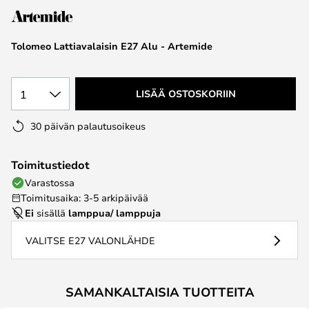
the
images
Tolomeo Lattiavalaisin E27 Alu - Artemide
gallery
1
LISÄÄ OSTOSKORIIN
30 päivän palautusoikeus
Toimitustiedot
Varastossa
Toimitusaika: 3-5 arkipäivää
Ei
sisällä
lamppua/ lamppuja
VALITSE E27 VALONLÄHDE
SAMANKALTAISIA TUOTTEITA