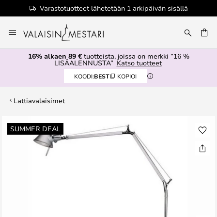
Varastotuotteet lähetetään 1 arkipäivän sisällä
Skip
to
Content
16% alkaen 89 €
tuotteista, joissa on merkki ”16 %
LISÄALENNUSTA”
Katso tuotteet
KOODI:
BEST
KOPIOI
Lattiavalaisimet
Skip
SUMMER DEAL
to
the
end
of
the
images
gallery