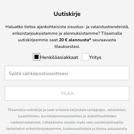
Uutiskirje
Haluatko tietoa ajankohtaisista sisustus- ja valaistustrendeistä,
erikoistarjouksistamme ja alennuksistamme? Tilaamalla
uutiskirjeemme saat
20 € alennusta*
seuraavasta
tilauksestasi.
Henkilöasiakkaat
Yritys
TILAA
Tilaamalla uutiskirje ja saat erilaisia tarjouksia lamppujen, valaisinten,
tuulettimien, aurinkokennovalaisinten ja älykotituotteiden
valikoimastamme. Lähetämme sinulle myös vain uutiskirjetilaajille
tarkoitetut erikoistarjouksemme, tuotesuosituksia ja tietoa uutuuksista.