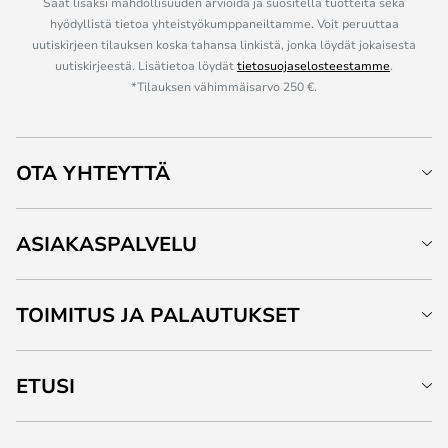
Saat lisäksi mahdollisuuden arvioida ja suositella tuotteita sekä
hyödyllistä tietoa yhteistyökumppaneiltamme. Voit peruuttaa
uutiskirjeen tilauksen koska tahansa linkistä, jonka löydät jokaisesta
uutiskirjeestä. Lisätietoa löydät
tietosuojaselosteestamme
.
*Tilauksen vähimmäisarvo 250 €.
OTA YHTEYTTÄ
ASIAKASPALVELU
TOIMITUS JA PALAUTUKSET
ETUSI