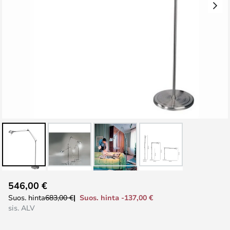
Skip
546,00 €
to
Suos. hinta -137,00 €
Suos. hinta
683,00 €
the
sis. ALV
beginning
of