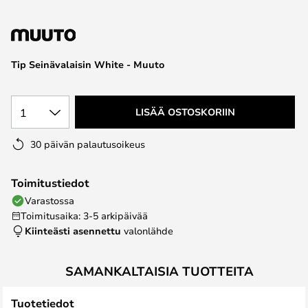
the
images
gallery
Tip Seinävalaisin White - Muuto
1
LISÄÄ OSTOSKORIIN
30 päivän palautusoikeus
Toimitustiedot
Varastossa
Toimitusaika: 3-5 arkipäivää
Kiinteästi asennettu
valonlähde
SAMANKALTAISIA TUOTTEITA
Tuotetiedot