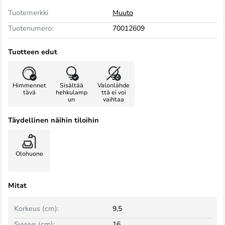
Tuotemerkki
Muuto
Tuotenumero:
70012609
Tuotteen edut
Himmennet
Sisältää
Valonlähde
tävä
hehkulamp
ttä ei voi
un
vaihtaa
Täydellinen näihin tiloihin
Olohuone
Mitat
Korkeus (cm):
9,5
Syvyys (cm):
16