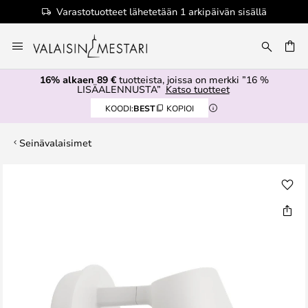
Varastotuotteet lähetetään 1 arkipäivän sisällä
Skip
to
Content
16% alkaen 89 €
tuotteista, joissa on merkki ”16 %
LISÄALENNUSTA”
Katso tuotteet
KOODI:
BEST
KOPIOI
Seinävalaisimet
Skip
to
the
end
of
the
images
gallery