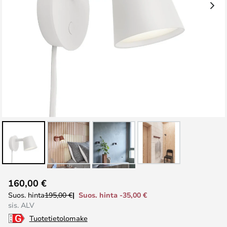
Skip
160,00 €
to
Suos. hinta -35,00 €
Suos. hinta
195,00 €
the
sis. ALV
beginning
Tuotetietolomake
of