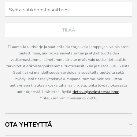
TILAA
Tilaamalla uutiskirje ja saat erilaisia tarjouksia lamppujen, valaisinten,
tuulettimien, aurinkokennovalaisinten ja älykotituotteiden
valikoimastamme. Lähetämme sinulle myös vain uutiskirjetilaajille
tarkoitetut erikoistarjouksemme, tuotesuosituksia ja tietoa uutuuksista.
Saat lisäksi mahdollisuuden arvioida ja suositella tuotteita sekä
hyödyllistä tietoa yhteistyökumppaneiltamme. Voit peruuttaa
uutiskirjeen tilauksen koska tahansa linkistä, jonka löydät jokaisesta
uutiskirjeestä. Lisätietoa löydät
tietosuojaselosteestamme
.
*Tilauksen vähimmäisarvo 250 €.
OTA YHTEYTTÄ