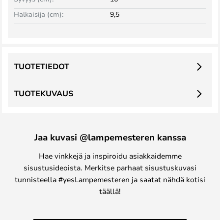
Halkaisija (cm):
9,5
TUOTETIEDOT
TUOTEKUVAUS
Jaa kuvasi @lampemesteren kanssa
Hae vinkkejä ja inspiroidu asiakkaidemme
sisustusideoista. Merkitse parhaat sisustuskuvasi
tunnisteella #yesLampemesteren ja saatat nähdä kotisi
täällä!