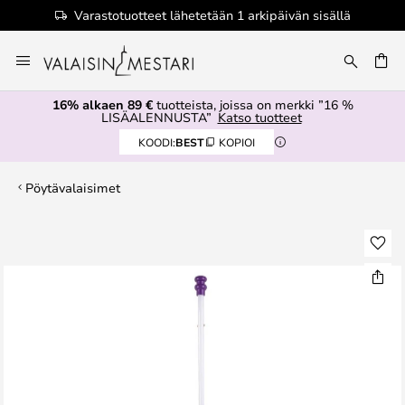
Varastotuotteet lähetetään 1 arkipäivän sisällä
Skip
to
Content
16% alkaen 89 €
tuotteista, joissa on merkki ”16 %
LISÄALENNUSTA”
Katso tuotteet
KOODI:
BEST
KOPIOI
Pöytävalaisimet
Skip
to
the
end
of
the
images
gallery