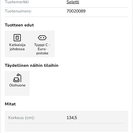
Tuotemerkki
Seletti
Tuotenumero:
70020089
Tuotteen edut
Katkaisija
Tyyppi C -
johdossa
Euro-
pistoke
Täydellinen näihin tiloihin
Olohuone
Mitat
Korkeus (cm):
134,5