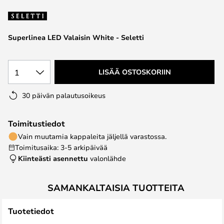
the
images
gallery
Superlinea LED Valaisin White - Seletti
1
LISÄÄ OSTOSKORIIN
30 päivän palautusoikeus
Toimitustiedot
Vain muutamia kappaleita jäljellä varastossa.
Toimitusaika: 3-5 arkipäivää
Kiinteästi asennettu
valonlähde
SAMANKALTAISIA TUOTTEITA
Tuotetiedot