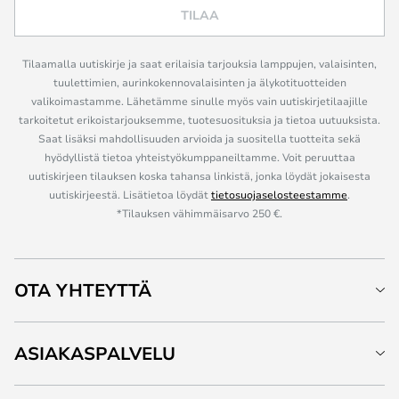
TILAA
Tilaamalla uutiskirje ja saat erilaisia tarjouksia lamppujen, valaisinten,
tuulettimien, aurinkokennovalaisinten ja älykotituotteiden
valikoimastamme. Lähetämme sinulle myös vain uutiskirjetilaajille
tarkoitetut erikoistarjouksemme, tuotesuosituksia ja tietoa uutuuksista.
Saat lisäksi mahdollisuuden arvioida ja suositella tuotteita sekä
hyödyllistä tietoa yhteistyökumppaneiltamme. Voit peruuttaa
uutiskirjeen tilauksen koska tahansa linkistä, jonka löydät jokaisesta
uutiskirjeestä. Lisätietoa löydät
tietosuojaselosteestamme
.
*Tilauksen vähimmäisarvo 250 €.
OTA YHTEYTTÄ
ASIAKASPALVELU