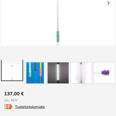
Skip
137,00 €
to
sis. ALV
the
Tuotetietolomake
beginning
of