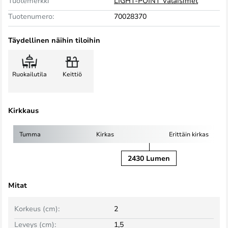
Tuotemerkki
LIGHT-POINT Valaisimet
Tuotenumero:
70028370
Täydellinen näihin tiloihin
Ruokailutila
Keittiö
Kirkkaus
Tumma
Kirkas
Erittäin kirkas
2430 Lumen
Mitat
Korkeus (cm):
2
Leveys (cm):
1,5