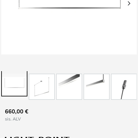
Skip
660,00 €
to
sis. ALV
the
beginning
of