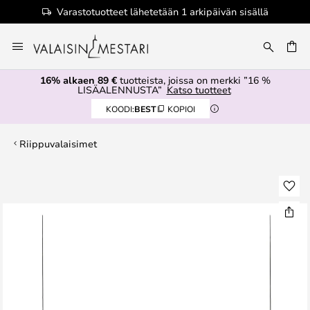
Varastotuotteet lähetetään 1 arkipäivän sisällä
Skip
to
Content
16% alkaen 89 €
tuotteista, joissa on merkki ”16 %
LISÄALENNUSTA”
Katso tuotteet
KOODI:
BEST
KOPIOI
Riippuvalaisimet
Skip
to
the
end
of
the
images
gallery