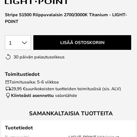
the
images
Stripe S1500 Riippuvalaisin 2700/3000K Titanium - LIGHT-
gallery
POINT
1
LISÄÄ OSTOSKORIIN
30 päivän palautusoikeus
Toimitustiedot
Toimitusaika: 5-6 viikkoa
29,95 €
suurikokoisten tuotteiden toimituslisä (sis. ALV)
Kiinteästi asennettu
valonlähde
SAMANKALTAISIA TUOTTEITA
Tuotetiedot