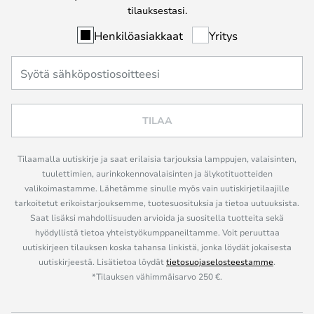
tilauksestasi.
Henkilöasiakkaat
Yritys
TILAA
Tilaamalla uutiskirje ja saat erilaisia tarjouksia lamppujen, valaisinten,
tuulettimien, aurinkokennovalaisinten ja älykotituotteiden
valikoimastamme. Lähetämme sinulle myös vain uutiskirjetilaajille
tarkoitetut erikoistarjouksemme, tuotesuosituksia ja tietoa uutuuksista.
Saat lisäksi mahdollisuuden arvioida ja suositella tuotteita sekä
hyödyllistä tietoa yhteistyökumppaneiltamme. Voit peruuttaa
uutiskirjeen tilauksen koska tahansa linkistä, jonka löydät jokaisesta
uutiskirjeestä. Lisätietoa löydät
tietosuojaselosteestamme
.
*Tilauksen vähimmäisarvo 250 €.