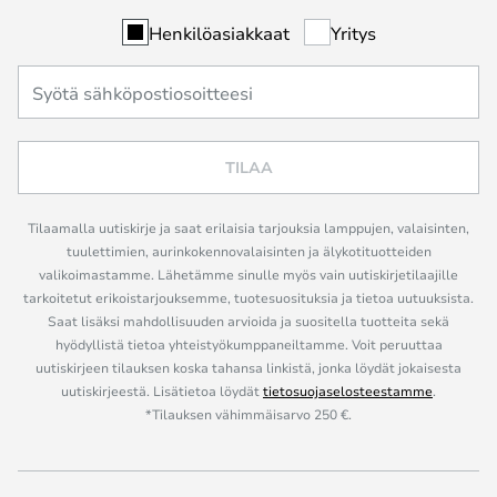
Henkilöasiakkaat
Yritys
TILAA
Tilaamalla uutiskirje ja saat erilaisia tarjouksia lamppujen, valaisinten,
tuulettimien, aurinkokennovalaisinten ja älykotituotteiden
valikoimastamme. Lähetämme sinulle myös vain uutiskirjetilaajille
tarkoitetut erikoistarjouksemme, tuotesuosituksia ja tietoa uutuuksista.
Saat lisäksi mahdollisuuden arvioida ja suositella tuotteita sekä
hyödyllistä tietoa yhteistyökumppaneiltamme. Voit peruuttaa
uutiskirjeen tilauksen koska tahansa linkistä, jonka löydät jokaisesta
uutiskirjeestä. Lisätietoa löydät
tietosuojaselosteestamme
.
*Tilauksen vähimmäisarvo 250 €.