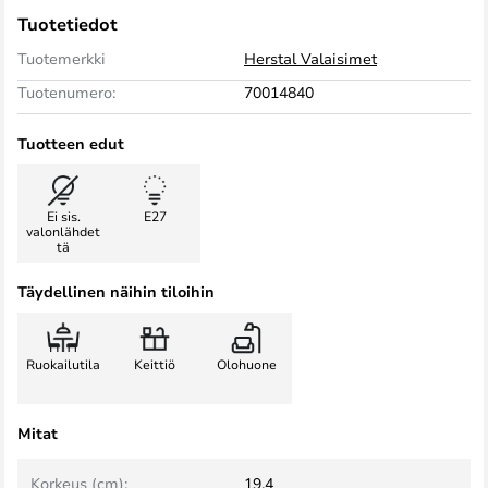
Tuotetiedot
Tuotemerkki
Herstal Valaisimet
Tuotenumero:
70014840
Tuotteen edut
Ei sis.
E27
valonlähdet
tä
Täydellinen näihin tiloihin
Ruokailutila
Keittiö
Olohuone
Mitat
Korkeus (cm):
19,4