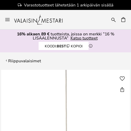
Varastotuotteet lähetetään 1 arkipäivän sisällä
Skip
to
Content
16% alkaen 89 €
tuotteista, joissa on merkki ”16 %
LISÄALENNUSTA”
Katso tuotteet
KOODI:
BEST
KOPIOI
Riippuvalaisimet
Skip
to
the
end
of
the
images
gallery