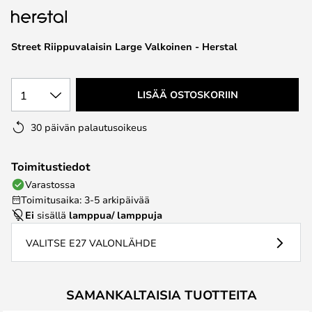
the
images
Street Riippuvalaisin Large Valkoinen - Herstal
gallery
1
LISÄÄ OSTOSKORIIN
30 päivän palautusoikeus
Toimitustiedot
Varastossa
Toimitusaika: 3-5 arkipäivää
Ei
sisällä
lamppua/ lamppuja
VALITSE E27 VALONLÄHDE
SAMANKALTAISIA TUOTTEITA