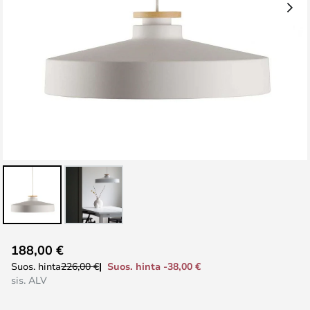
Skip
188,00 €
to
Suos. hinta -38,00 €
Suos. hinta
226,00 €
the
sis. ALV
beginning
of