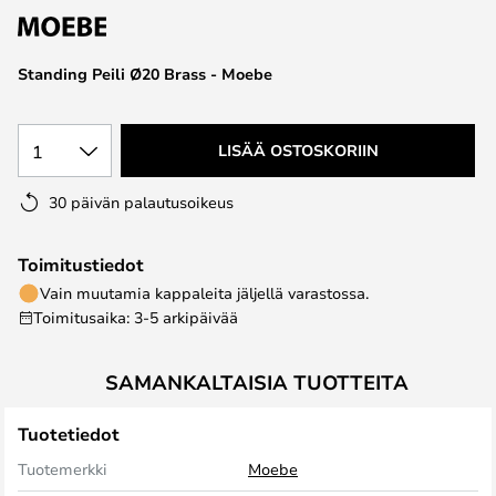
the
images
Standing Peili Ø20 Brass - Moebe
gallery
1
LISÄÄ OSTOSKORIIN
30 päivän palautusoikeus
Toimitustiedot
Vain muutamia kappaleita jäljellä varastossa.
Toimitusaika: 3-5 arkipäivää
SAMANKALTAISIA TUOTTEITA
Tuotetiedot
Tuotemerkki
Moebe