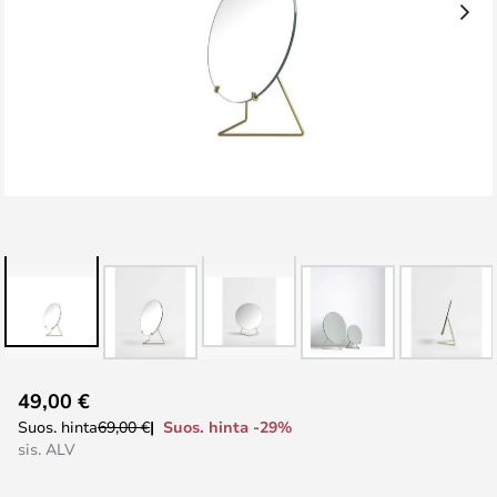
Skip
49,00 €
to
Suos. hinta -29%
Suos. hinta
69,00 €
the
sis. ALV
beginning
of