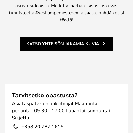
sisustusideoista. Merkitse parhaat sisustuskuvasi
tunnisteella #yesLampemesteren ja saatat nähdä kotisi
täällä!
KATSO YHTEISÖN JAKAMIA KUVIA
Tarvitsetko opastusta?
Asiakaspalvelun aukioloajat:Maanantai–
perjantai: 09.30 - 17.00 Lauantai–sunnuntai:
Suljettu
+358 20 787 1616