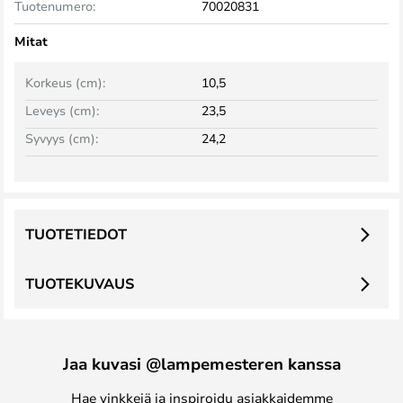
Tuotenumero:
70020831
Mitat
Korkeus (cm):
10,5
Leveys (cm):
23,5
Syvyys (cm):
24,2
TUOTETIEDOT
TUOTEKUVAUS
Jaa kuvasi @lampemesteren kanssa
Hae vinkkejä ja inspiroidu asiakkaidemme