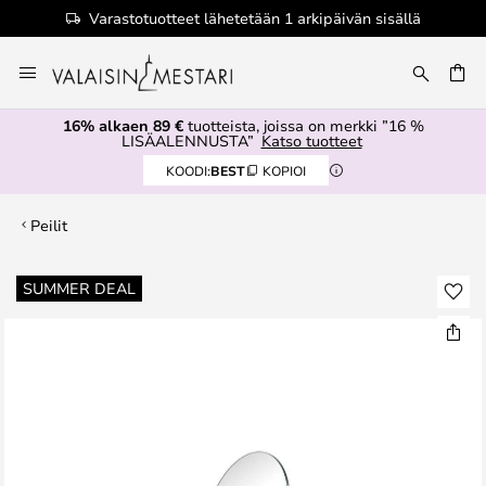
Varastotuotteet lähetetään 1 arkipäivän sisällä
Skip
to
Content
16% alkaen 89 €
tuotteista, joissa on merkki ”16 %
LISÄALENNUSTA”
Katso tuotteet
KOODI:
BEST
KOPIOI
Peilit
Skip
SUMMER DEAL
to
the
end
of
the
images
gallery