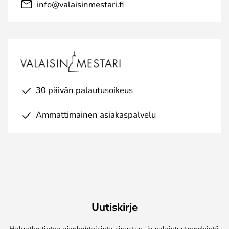
info@valaisinmestari.fi
30 päivän palautusoikeus
Ammattimainen asiakaspalvelu
Uutiskirje
Haluatko tietoa ajankohtaisista sisustus- ja valaistustrendeistä,