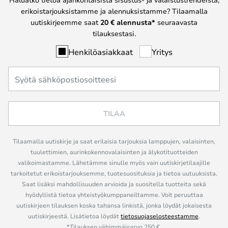
erikoistarjouksistamme ja alennuksistamme? Tilaamalla
uutiskirjeemme saat
20 € alennusta*
seuraavasta
tilauksestasi.
Henkilöasiakkaat
Yritys
TILAA
Tilaamalla uutiskirje ja saat erilaisia tarjouksia lamppujen, valaisinten,
tuulettimien, aurinkokennovalaisinten ja älykotituotteiden
valikoimastamme. Lähetämme sinulle myös vain uutiskirjetilaajille
tarkoitetut erikoistarjouksemme, tuotesuosituksia ja tietoa uutuuksista.
Saat lisäksi mahdollisuuden arvioida ja suositella tuotteita sekä
hyödyllistä tietoa yhteistyökumppaneiltamme. Voit peruuttaa
uutiskirjeen tilauksen koska tahansa linkistä, jonka löydät jokaisesta
uutiskirjeestä. Lisätietoa löydät
tietosuojaselosteestamme
.
*Tilauksen vähimmäisarvo 250 €.