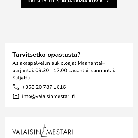
KATSO YHTEISÖN JAKAMIA KUVIA
Tarvitsetko opastusta?
Asiakaspalvelun aukioloajat:Maanantai–
perjantai: 09.30 - 17.00 Lauantai–sunnuntai:
Suljettu
+358 20 787 1616
info@valaisinmestari.fi