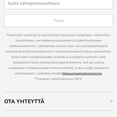
TILAA
Tilaamalla uutiskirje ja saat erilaisia tarjouksia lamppujen, valaisinten,
tuulettimien, aurinkokennovalaisinten ja älykotituotteiden
valikoimastamme. Lähetämme sinulle myös vain uutiskirjetilaajille
tarkoitetut erikoistarjouksemme, tuotesuosituksia ja tietoa uutuuksista.
Saat lisäksi mahdollisuuden arvioida ja suositella tuotteita sekä
hyödyllistä tietoa yhteistyökumppaneiltamme. Voit peruuttaa
uutiskirjeen tilauksen koska tahansa linkistä, jonka löydät jokaisesta
uutiskirjeestä. Lisätietoa löydät
tietosuojaselosteestamme
.
*Tilauksen vähimmäisarvo 250 €.
OTA YHTEYTTÄ