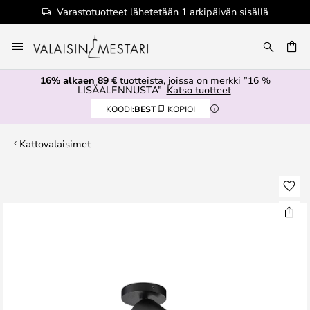
Varastotuotteet lähetetään 1 arkipäivän sisällä
Skip
to
Content
16% alkaen 89 €
tuotteista, joissa on merkki ”16 %
LISÄALENNUSTA”
Katso tuotteet
KOODI:
BEST
KOPIOI
Kattovalaisimet
Skip
to
the
end
of
the
images
gallery