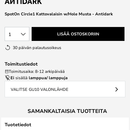
the
images
SpotOn Circle1 Kattovalaisin w/Hole Musta - Antidark
gallery
1
LISÄÄ OSTOSKORIIN
30 päivän palautusoikeus
Toimitustiedot
Toimitusaika: 8-12 arkipäivää
Ei
sisällä
lamppua/ lamppuja
VALITSE GU10 VALONLÄHDE
SAMANKALTAISIA TUOTTEITA
Tuotetiedot