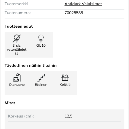
Tuotemerkki
Antidark Valaisimet
Tuotenumero:
70025588
Tuotteen edut
Ei sis.
GU10
valonlähdet
tä
Täydellinen näihin tiloihin
Olohuone
Eteinen
Keittiö
Mitat
Korkeus (cm):
12,5