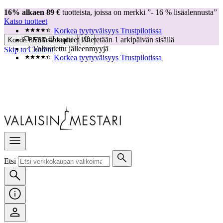
16% alkaen 89 €
tuotteista, joissa on merkki ”- 16 % lisäalennusta”
Katso tuotteet
Korkea tyytyväisyys Trustpilotissa
Varastotuotteet lähetetään 1 arkipäivän sisällä
Koodi:
BEST
kopioi
Valtuutettu jälleenmyyjä
Skip to Content
Korkea tyytyväisyys Trustpilotissa
Etsi