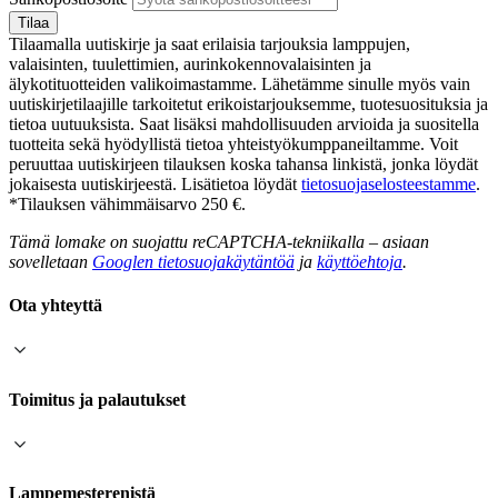
Tilaa
Tilaamalla uutiskirje ja saat erilaisia tarjouksia lamppujen,
valaisinten, tuulettimien, aurinkokennovalaisinten ja
älykotituotteiden valikoimastamme. Lähetämme sinulle myös vain
uutiskirjetilaajille tarkoitetut erikoistarjouksemme, tuotesuosituksia ja
tietoa uutuuksista. Saat lisäksi mahdollisuuden arvioida ja suositella
tuotteita sekä hyödyllistä tietoa yhteistyökumppaneiltamme. Voit
peruuttaa uutiskirjeen tilauksen koska tahansa linkistä, jonka löydät
jokaisesta uutiskirjeestä. Lisätietoa löydät
tietosuojaselosteestamme
.
*Tilauksen vähimmäisarvo 250 €.
Tämä lomake on suojattu reCAPTCHA-tekniikalla – asiaan
sovelletaan
Googlen tietosuojakäytäntöä
ja
käyttöehtoja
.
Ota yhteyttä
Toimitus ja palautukset
Lampemesterenistä