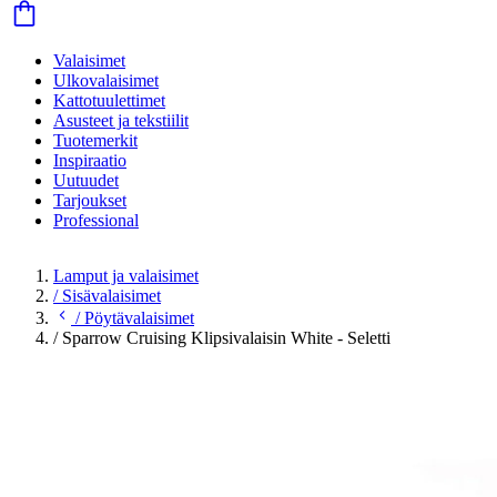
Valaisimet
Ulkovalaisimet
Kattotuulettimet
Asusteet ja tekstiilit
Tuotemerkit
Inspiraatio
Uutuudet
Tarjoukset
Professional
Lamput ja valaisimet
/
Sisävalaisimet
/
Pöytävalaisimet
/
Sparrow Cruising Klipsivalaisin White - Seletti