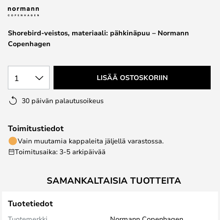
the
images
Shorebird-veistos, materiaali: pähkinäpuu – Normann
gallery
Copenhagen
1
LISÄÄ OSTOSKORIIN
30 päivän palautusoikeus
Toimitustiedot
Vain muutamia kappaleita jäljellä varastossa.
Toimitusaika: 3-5 arkipäivää
SAMANKALTAISIA TUOTTEITA
Tuotetiedot
Tuotemerkki
Normann Copenhagen