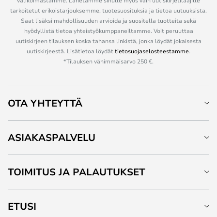
valikoimastamme. Lähetämme sinulle myös vain uutiskirjetilaajille
tarkoitetut erikoistarjouksemme, tuotesuosituksia ja tietoa uutuuksista.
Saat lisäksi mahdollisuuden arvioida ja suositella tuotteita sekä
hyödyllistä tietoa yhteistyökumppaneiltamme. Voit peruuttaa
uutiskirjeen tilauksen koska tahansa linkistä, jonka löydät jokaisesta
uutiskirjeestä. Lisätietoa löydät
tietosuojaselosteestamme
.
*Tilauksen vähimmäisarvo 250 €.
OTA YHTEYTTÄ
ASIAKASPALVELU
TOIMITUS JA PALAUTUKSET
ETUSI