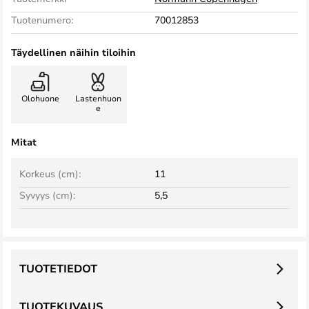
Tuotenumero:
70012853
Täydellinen näihin tiloihin
Olohuone
Lastenhuon
e
Mitat
Korkeus (cm):
11
Syvyys (cm):
5,5
TUOTETIEDOT
TUOTEKUVAUS