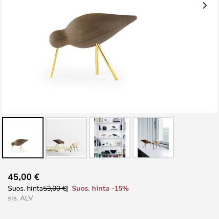
Skip
45,00 €
to
Suos. hinta -15%
Suos. hinta
53,00 €
the
sis. ALV
beginning
of