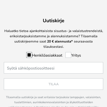
Uutiskirje
Haluatko tietoa ajankohtaisista sisustus- ja valaistustrendeistä,
erikoistarjouksistamme ja alennuksistamme? Tilaamalla
uutiskirjeemme saat
20 € alennusta*
seuraavasta
tilauksestasi.
Henkilöasiakkaat
Yritys
TILAA
Tilaamalla uutiskirje ja saat erilaisia tarjouksia lamppujen, valaisinten,
tuulettimien, aurinkokennovalaisinten ja älykotituotteiden