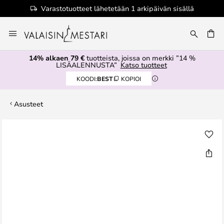
Varastotuotteet lähetetään 1 arkipäivän sisällä
Skip
to
Content
14% alkaen 79 €
tuotteista, joissa on merkki ”14 %
LISÄALENNUSTA”
Katso tuotteet
KOODI:
BEST
KOPIOI
Asusteet
Skip
to
the
end
of
the
images
gallery