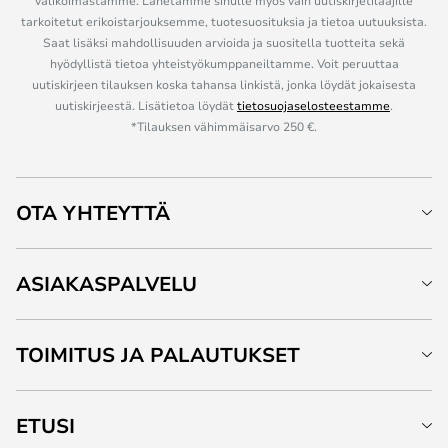
valikoimastamme. Lähetämme sinulle myös vain uutiskirjetilaajille
tarkoitetut erikoistarjouksemme, tuotesuosituksia ja tietoa uutuuksista.
Saat lisäksi mahdollisuuden arvioida ja suositella tuotteita sekä
hyödyllistä tietoa yhteistyökumppaneiltamme. Voit peruuttaa
uutiskirjeen tilauksen koska tahansa linkistä, jonka löydät jokaisesta
uutiskirjeestä. Lisätietoa löydät
tietosuojaselosteestamme
.
*Tilauksen vähimmäisarvo 250 €.
OTA YHTEYTTÄ
ASIAKASPALVELU
TOIMITUS JA PALAUTUKSET
ETUSI