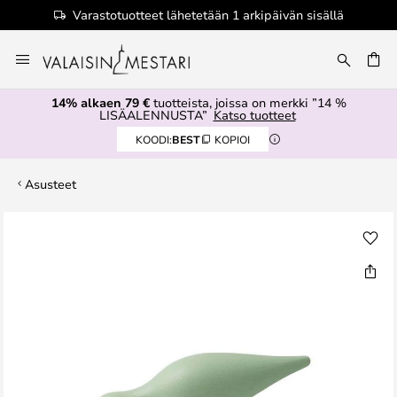
Varastotuotteet lähetetään 1 arkipäivän sisällä
Skip
to
Content
14% alkaen 79 €
tuotteista, joissa on merkki ”14 %
LISÄALENNUSTA”
Katso tuotteet
KOODI:
BEST
KOPIOI
Asusteet
Skip
to
the
end
of
the
images
gallery