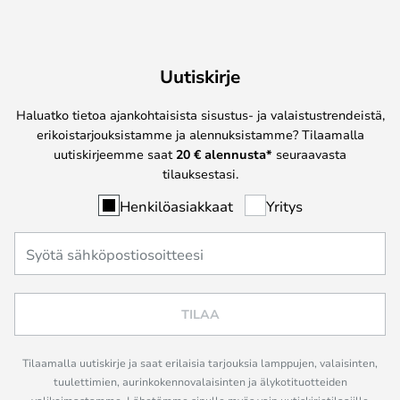
Uutiskirje
Haluatko tietoa ajankohtaisista sisustus- ja valaistustrendeistä,
erikoistarjouksistamme ja alennuksistamme? Tilaamalla
uutiskirjeemme saat
20 € alennusta*
seuraavasta
tilauksestasi.
Henkilöasiakkaat
Yritys
TILAA
Tilaamalla uutiskirje ja saat erilaisia tarjouksia lamppujen, valaisinten,
tuulettimien, aurinkokennovalaisinten ja älykotituotteiden