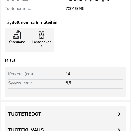
Tuotenumero:
70015696
Täydellinen näihin tiloihin
Olohuone
Lastenhuon
e
Mitat
Korkeus (cm):
14
Syvyys (cm):
6,5
TUOTETIEDOT
TUOTEKUVAUS