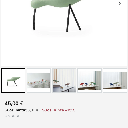
Skip
45,00 €
to
Suos. hinta -15%
Suos. hinta
53,00 €
the
sis. ALV
beginning
of