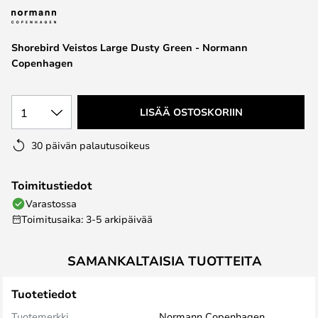
the
images
Shorebird Veistos Large Dusty Green - Normann
gallery
Copenhagen
1
LISÄÄ OSTOSKORIIN
30 päivän palautusoikeus
Toimitustiedot
Varastossa
Toimitusaika: 3-5 arkipäivää
SAMANKALTAISIA TUOTTEITA
Tuotetiedot
Tuotemerkki
Normann Copenhagen