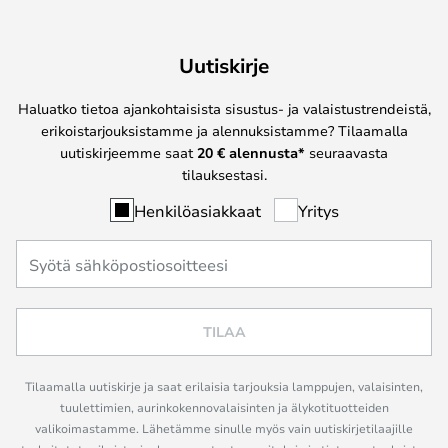
Uutiskirje
Haluatko tietoa ajankohtaisista sisustus- ja valaistustrendeistä,
erikoistarjouksistamme ja alennuksistamme? Tilaamalla
uutiskirjeemme saat
20 € alennusta*
seuraavasta
tilauksestasi.
Henkilöasiakkaat
Yritys
TILAA
Tilaamalla uutiskirje ja saat erilaisia tarjouksia lamppujen, valaisinten,
tuulettimien, aurinkokennovalaisinten ja älykotituotteiden
valikoimastamme. Lähetämme sinulle myös vain uutiskirjetilaajille