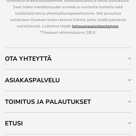
tarkoitetut erikoistarjouksemme, tuotesuosituksia ja tietoa uutuuksista.
Saat lisäksi mahdollisuuden arvioida ja suositella tuotteita sekä
hyödyllistä tietoa yhteistyökumppaneiltamme. Voit peruuttaa
uutiskirjeen tilauksen koska tahansa linkistä, jonka löydät jokaisesta
uutiskirjeestä. Lisätietoa löydät
tietosuojaselosteestamme
.
*Tilauksen vähimmäisarvo 250 €.
OTA YHTEYTTÄ
ASIAKASPALVELU
TOIMITUS JA PALAUTUKSET
ETUSI