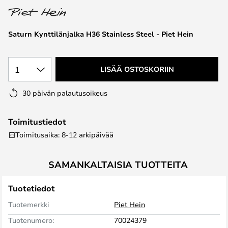
the
images
Saturn Kynttilänjalka H36 Stainless Steel - Piet Hein
gallery
1
LISÄÄ OSTOSKORIIN
30 päivän palautusoikeus
Toimitustiedot
Toimitusaika: 8-12 arkipäivää
SAMANKALTAISIA TUOTTEITA
Tuotetiedot
Tuotemerkki
Piet Hein
Tuotenumero:
70024379