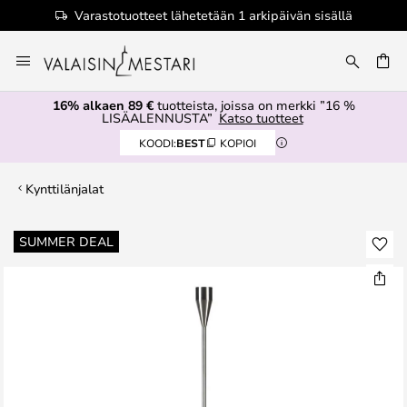
Varastotuotteet lähetetään 1 arkipäivän sisällä
Skip
to
Content
16% alkaen 89 €
tuotteista, joissa on merkki ”16 %
LISÄALENNUSTA”
Katso tuotteet
KOODI:
BEST
KOPIOI
Kynttilänjalat
Skip
SUMMER DEAL
to
the
end
of
the
images
gallery