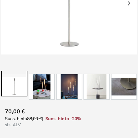
Skip
70,00 €
to
Suos. hinta -20%
Suos. hinta
88,00 €
the
sis. ALV
beginning
of