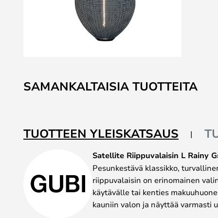
Skip
to
SAMANKALTAISIA TUOTTEITA
the
beginning
of
the
TUOTTEEN YLEISKATSAUS
T
images
gallery
Satellite Riippuvalaisin L Rainy 
Pesunkestävä klassikko, turvalline
riippuvalaisin on erinomainen vali
käytävälle tai kenties makuuhuone
kauniin valon ja näyttää varmasti u