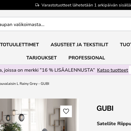
Varastotuotteet lähetetään 1 arkipäivän sisällä
TOTUULETTIMET
ASUSTEET JA TEKSTIILIT
TUO
TARJOUKSET
PROFESSIONAL
ta, joissa on merkki ”16 % LISÄALENNUSTA”
Katso tuotteet
ppuvalaisin L Rainy Grey - GUBI
Satellite Riipp