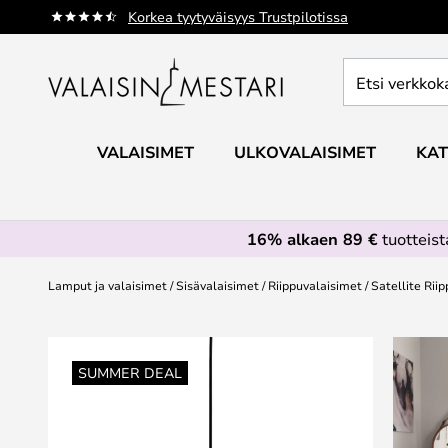
Skip
Korkea tyytyväisyys Trustpilotissa
to
Content
Etsi
verkkokaupan
valikoimasta...
VALAISIMET
ULKOVALAISIMET
KAT
16% alkaen 89 €
tuotteis
Lamput ja valaisimet
Sisävalaisimet
Riippuvalaisimet
Satellite Rii
Skip
to
SUMMER DEAL
the
end