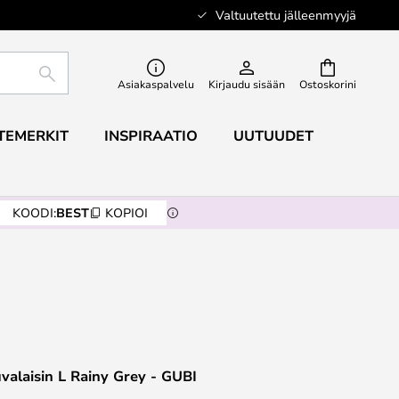
Valtuutettu jälleenmyyjä
ETSI
Asiakaspalvelu
Kirjaudu sisään
Ostoskorini
TEMERKIT
INSPIRAATIO
UUTUUDET
KOODI:
BEST
KOPIOI
uvalaisin L Rainy Grey - GUBI