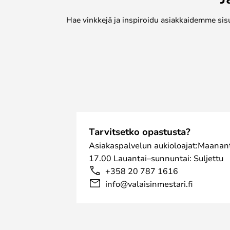
Hae vinkkejä ja inspiroidu asiakkaidemme sis
Tarvitsetko opastusta?
Asiakaspalvelun aukioloajat:Maanant
17.00 Lauantai–sunnuntai: Suljettu
+358 20 787 1616
info@valaisinmestari.fi