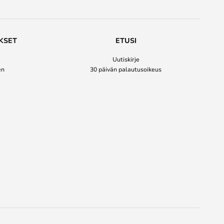
KSET
ETUSI
Uutiskirje
en
30 päivän palautusoikeus