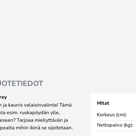
UOTETIEDOT
Grey
Mitat
n ja kaunis valaisinvalinta! Tämä
nta esim. ruokapöydän ylle,
Korkeus (cm):
eseen? Tarjoaa miellyttävän ja
Nettopaino (kg):
pealta mihin ikinä se sijoitetaan.