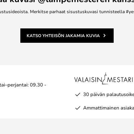
ustusideoista. Merkitse parhaat sisustuskuvasi tunnisteella #ye
KATSO YHTEISÖN JAKAMIA KUVIA
ai–perjantai: 09.30 -
30 päivän palautusoik
Ammattimainen asiaka