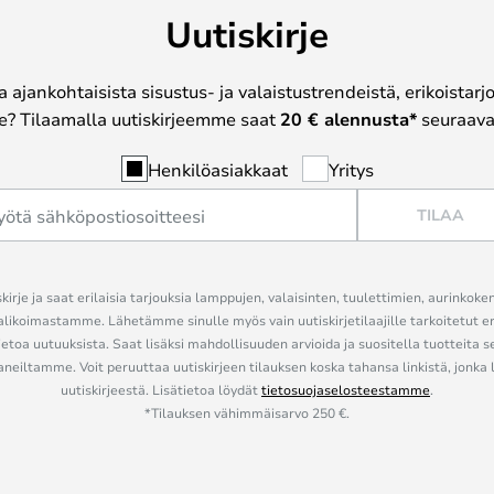
Uutiskirje
a ajankohtaisista sisustus- ja valaistustrendeistä, erikoistar
? Tilaamalla uutiskirjeemme saat
20 € alennusta*
seuraavas
Henkilöasiakkaat
Yritys
TILAA
kirje ja saat erilaisia tarjouksia lamppujen, valaisinten, tuulettimien, aurinkoke
alikoimastamme. Lähetämme sinulle myös vain uutiskirjetilaajille tarkoitetut 
ietoa uutuuksista. Saat lisäksi mahdollisuuden arvioida ja suositella tuotteita s
eiltamme. Voit peruuttaa uutiskirjeen tilauksen koska tahansa linkistä, jonka 
uutiskirjeestä. Lisätietoa löydät
tietosuojaselosteestamme
.
*Tilauksen vähimmäisarvo 250 €.