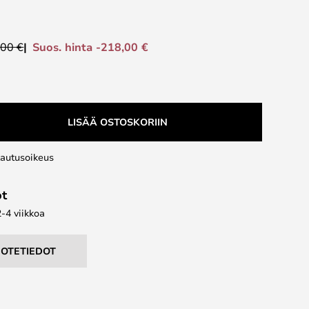
Suos. hinta -218,00 €
,00 €
LISÄÄ OSTOSKORIIN
lautusoikeus
ot
2-4 viikkoa
UOTETIEDOT