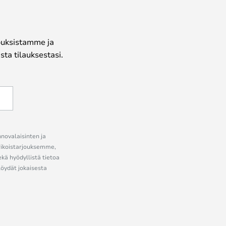
jouksistamme ja
ta tilauksestasi.
nnovalaisinten ja
erikoistarjouksemme,
ekä hyödyllistä tietoa
löydät jokaisesta