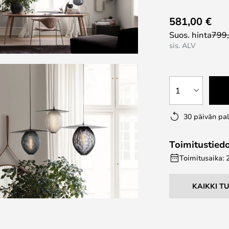
581,00 €
Suos. hinta
799
sis. ALV
1
30 päivän pa
Toimitustied
Toimitusaika: 
KAIKKI T