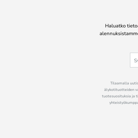
Haluatko tieto
alennuksistamme
Tilaamalla uutis
älykotituotteiden v
tuotesuosituksia ja t
yhteistyökumppan