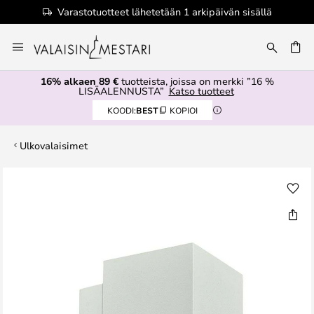
Varastotuotteet lähetetään 1 arkipäivän sisällä
Skip
to
Content
16% alkaen 89 €
tuotteista, joissa on merkki ”16 %
LISÄALENNUSTA”
Katso tuotteet
KOODI:
BEST
KOPIOI
Ulkovalaisimet
Skip
to
the
end
of
the
images
gallery