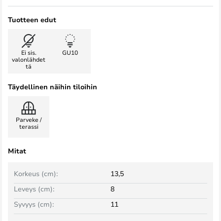
Tuotteen edut
Ei sis.
GU10
valonlähdet
tä
Täydellinen näihin tiloihin
Parveke /
terassi
Mitat
Korkeus (cm):
13,5
Leveys (cm):
8
Syvyys (cm):
11