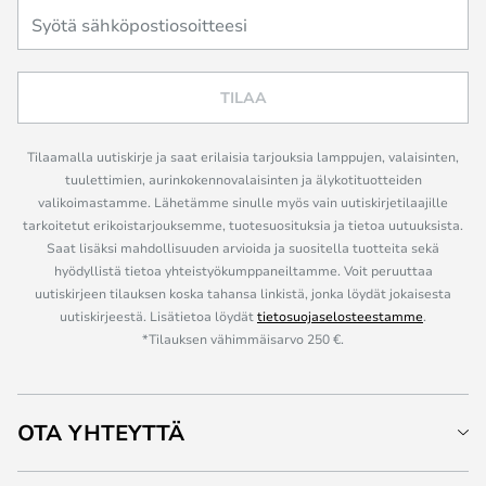
TILAA
Tilaamalla uutiskirje ja saat erilaisia tarjouksia lamppujen, valaisinten,
tuulettimien, aurinkokennovalaisinten ja älykotituotteiden
valikoimastamme. Lähetämme sinulle myös vain uutiskirjetilaajille
tarkoitetut erikoistarjouksemme, tuotesuosituksia ja tietoa uutuuksista.
Saat lisäksi mahdollisuuden arvioida ja suositella tuotteita sekä
hyödyllistä tietoa yhteistyökumppaneiltamme. Voit peruuttaa
uutiskirjeen tilauksen koska tahansa linkistä, jonka löydät jokaisesta
uutiskirjeestä. Lisätietoa löydät
tietosuojaselosteestamme
.
*Tilauksen vähimmäisarvo 250 €.
OTA YHTEYTTÄ