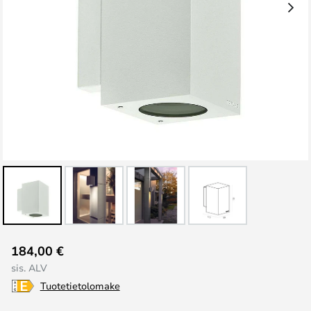
Skip
184,00 €
to
sis. ALV
the
Tuotetietolomake
beginning
of