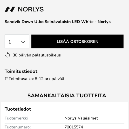
the
images
gallery
Sandvik Down Ulko Seinävalaisin LED White - Norlys
1
LISÄÄ OSTOSKORIIN
30 päivän palautusoikeus
Toimitustiedot
Toimitusaika: 8-12 arkipäivää
SAMANKALTAISIA TUOTTEITA
Tuotetiedot
Tuotemerkki
Norlys Valaisimet
Tuotenumero:
70015574