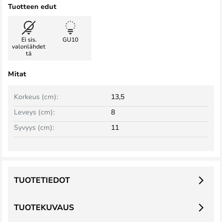
Tuotteen edut
Ei sis.
GU10
valonlähdet
tä
Mitat
Korkeus (cm):
13,5
Leveys (cm):
8
Syvyys (cm):
11
TUOTETIEDOT
TUOTEKUVAUS