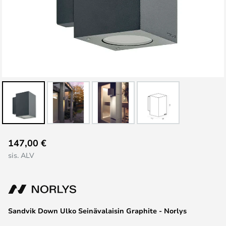
Skip
147,00 €
to
sis. ALV
the
beginning
of
the
images
Sandvik Down Ulko Seinävalaisin Graphite - Norlys
gallery