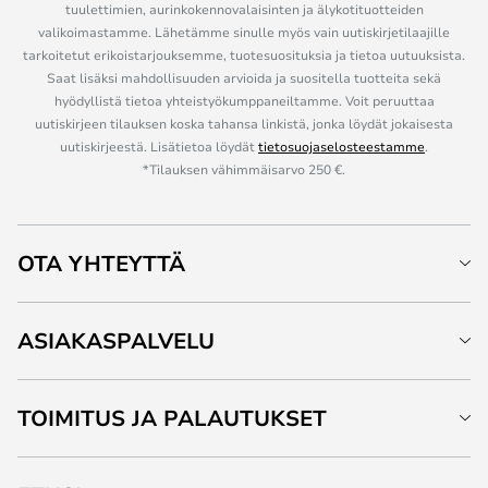
tuulettimien, aurinkokennovalaisinten ja älykotituotteiden
valikoimastamme. Lähetämme sinulle myös vain uutiskirjetilaajille
tarkoitetut erikoistarjouksemme, tuotesuosituksia ja tietoa uutuuksista.
Saat lisäksi mahdollisuuden arvioida ja suositella tuotteita sekä
hyödyllistä tietoa yhteistyökumppaneiltamme. Voit peruuttaa
uutiskirjeen tilauksen koska tahansa linkistä, jonka löydät jokaisesta
uutiskirjeestä. Lisätietoa löydät
tietosuojaselosteestamme
.
*Tilauksen vähimmäisarvo 250 €.
OTA YHTEYTTÄ
ASIAKASPALVELU
TOIMITUS JA PALAUTUKSET