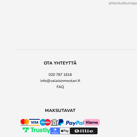
yhteistyökumppan
OTA YHTEYTTÄ
020 787 1616
info@valaisinmestari.fi
FAQ
MAKSUTAVAT