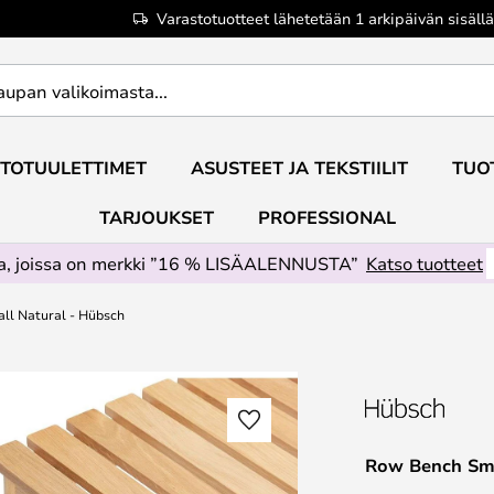
Varastotuotteet lähetetään 1 arkipäivän sisällä
TOTUULETTIMET
ASUSTEET JA TEKSTIILIT
TUO
TARJOUKSET
PROFESSIONAL
ta, joissa on merkki ”16 % LISÄALENNUSTA”
Katso tuotteet
ll Natural - Hübsch
Row Bench Sma