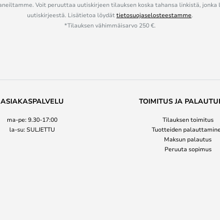
eiltamme. Voit peruuttaa uutiskirjeen tilauksen koska tahansa linkistä, jonka 
uutiskirjeestä. Lisätietoa löydät
tietosuojaselosteestamme
.
*Tilauksen vähimmäisarvo 250 €.
ASIAKASPALVELU
TOIMITUS JA PALAUTU
ma-pe: 9.30-17:00
Tilauksen toimitus
la-su: SULJETTU
Tuotteiden palauttamin
Maksun palautus
Peruuta sopimus