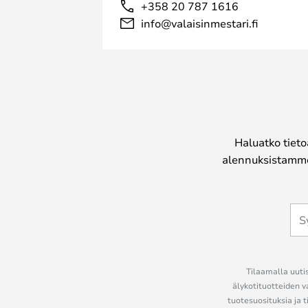
+358 20 787 1616
info@valaisinmestari.fi
Haluatko tieto
alennuksistamme
Tilaamalla uutis
älykotituotteiden v
tuotesuosituksia ja t