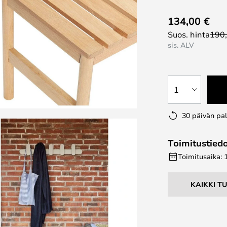
134,00 €
Suos. hinta
190
sis. ALV
1
30 päivän pa
Toimitustied
Toimitusaika: 
KAIKKI T