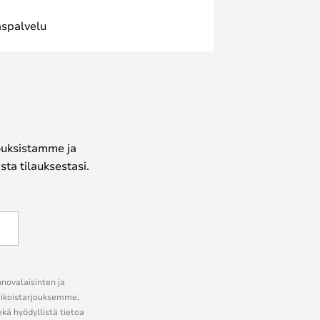
spalvelu
jouksistamme ja
ta tilauksestasi.
nnovalaisinten ja
erikoistarjouksemme,
ekä hyödyllistä tietoa