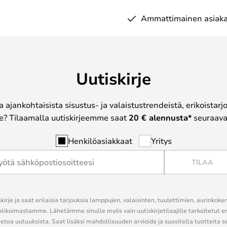
Ammattimainen asiaka
Uutiskirje
a ajankohtaisista sisustus- ja valaistustrendeistä, erikoistar
? Tilaamalla uutiskirjeemme saat
20 € alennusta*
seuraavas
Henkilöasiakkaat
Yritys
TILAA
kirje ja saat erilaisia tarjouksia lamppujen, valaisinten, tuulettimien, aurinkoke
alikoimastamme. Lähetämme sinulle myös vain uutiskirjetilaajille tarkoitetut 
ietoa uutuuksista. Saat lisäksi mahdollisuuden arvioida ja suositella tuotteita s