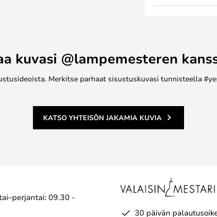
ammesta, joka on luonnollisesti
auhassa tietäen, että olet tehnyt
Row Benchin.
ssä kenkien sitomista varten tai
aa kuvasi @lampemesteren kans
.
ustusideoista. Merkitse parhaat sisustuskuvasi tunnisteella #ye
KATSO YHTEISÖN JAKAMIA KUVIA
ai–perjantai: 09.30 -
30 päivän palautusoik