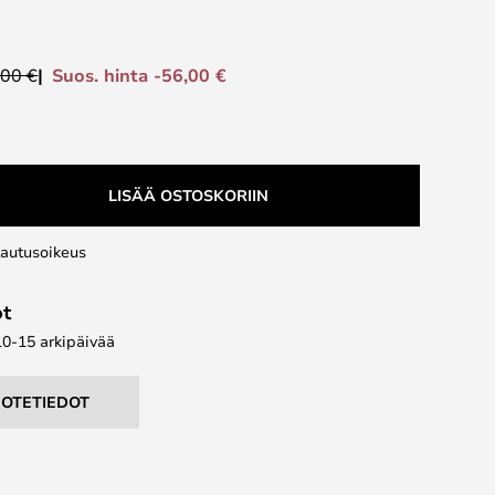
Suos. hinta -56,00 €
,00 €
LISÄÄ OSTOSKORIIN
lautusoikeus
ot
10-15 arkipäivää
UOTETIEDOT