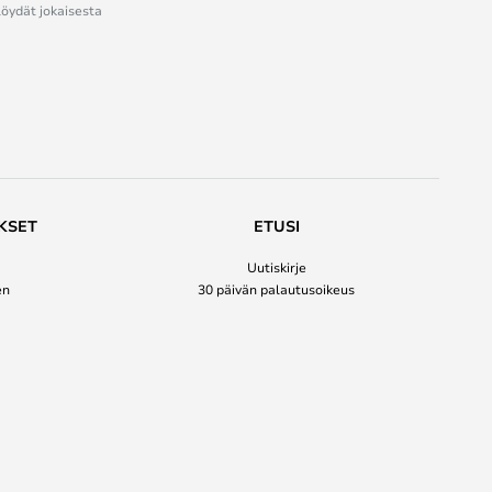
löydät jokaisesta
KSET
ETUSI
Uutiskirje
en
30 päivän palautusoikeus