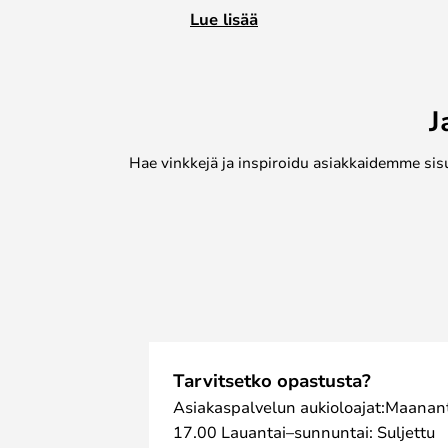
muotoilun. Penkki on valmistettu t
Lue lisää
FSC-sertifioitu, joten voit nukkua r
vastuullisen valinnan valitessasi 
Käytä sitä sängyn päädyssä, eteise
J
pöydän takana intiimissä keittiössä
Hae vinkkejä ja inspiroidu asiakkaidemme sis
Tarvitsetko opastusta?
Asiakaspalvelun aukioloajat:Maanant
17.00 Lauantai–sunnuntai: Suljettu