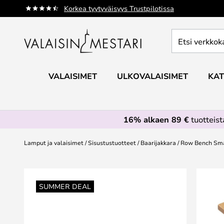
Skip
Korkea tyytyväisyys Trustpilotissa
to
Content
Etsi
verkkokaupan
valikoimasta...
VALAISIMET
ULKOVALAISIMET
KAT
16% alkaen 89 €
tuotteis
Lamput ja valaisimet
Sisustustuotteet
Baarijakkara
Row Bench Sma
Skip
to
SUMMER DEAL
the
end