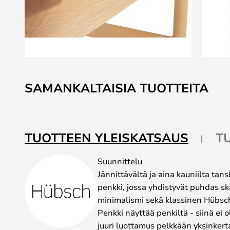
Skip
to
SAMANKALTAISIA TUOTTEITA
the
beginning
of
the
TUOTTEEN YLEISKATSAUS
T
images
gallery
Suunnittelu
Jännittävältä ja aina kauniilta tan
penkki, jossa yhdistyvät puhdas s
minimalismi sekä klassinen Hübsc
Penkki näyttää penkiltä - siinä ei 
juuri luottamus pelkkään yksinker