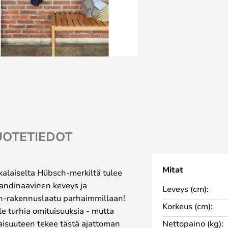
UOTETIEDOT
Mitat
skalaiselta Hübsch-merkiltä tulee
kandinaavinen keveys ja
Leveys (cm):
h-rakennuslaatu parhaimmillaan!
Korkeus (cm):
ole turhia omituisuuksia - mutta
taisuuteen tekee tästä ajattoman
Nettopaino (kg):