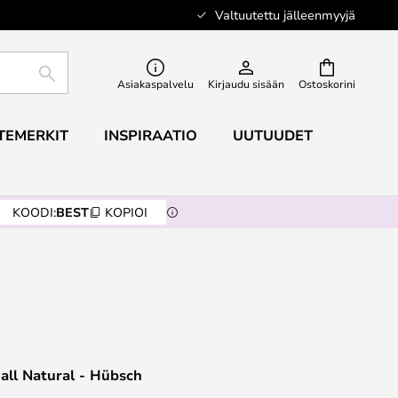
Valtuutettu jälleenmyyjä
ETSI
Asiakaspalvelu
Kirjaudu sisään
Ostoskorini
TEMERKIT
INSPIRAATIO
UUTUUDET
KOODI:
BEST
KOPIOI
ll Natural - Hübsch