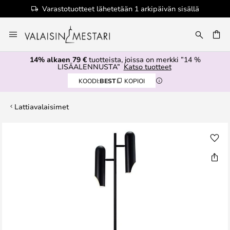
Varastotuotteet lähetetään 1 arkipäivän sisällä
Skip
to
Content
14% alkaen 79 €
tuotteista, joissa on merkki ”14 %
LISÄALENNUSTA”
Katso tuotteet
KOODI:
BEST
KOPIOI
Lattiavalaisimet
Skip
to
the
end
of
the
images
gallery