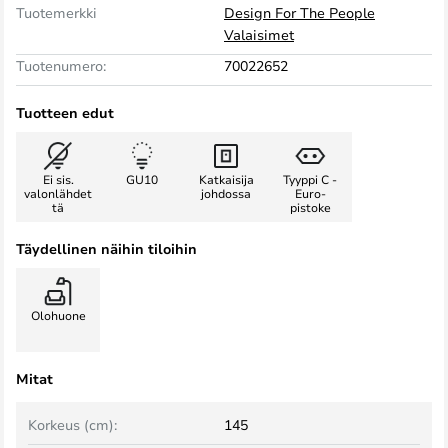
Tuotemerkki
Design For The People
Valaisimet
Tuotenumero:
70022652
Tuotteen edut
Ei sis.
GU10
Katkaisija
Tyyppi C -
valonlähdet
johdossa
Euro-
tä
pistoke
Täydellinen näihin tiloihin
Olohuone
Mitat
Korkeus (cm):
145