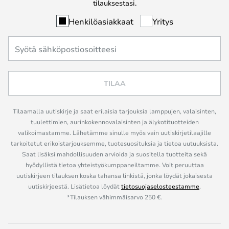
tilauksestasi.
Henkilöasiakkaat
Yritys
TILAA
Tilaamalla uutiskirje ja saat erilaisia tarjouksia lamppujen, valaisinten,
tuulettimien, aurinkokennovalaisinten ja älykotituotteiden
valikoimastamme. Lähetämme sinulle myös vain uutiskirjetilaajille
tarkoitetut erikoistarjouksemme, tuotesuosituksia ja tietoa uutuuksista.
Saat lisäksi mahdollisuuden arvioida ja suositella tuotteita sekä
hyödyllistä tietoa yhteistyökumppaneiltamme. Voit peruuttaa
uutiskirjeen tilauksen koska tahansa linkistä, jonka löydät jokaisesta
uutiskirjeestä. Lisätietoa löydät
tietosuojaselosteestamme
.
*Tilauksen vähimmäisarvo 250 €.