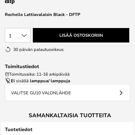
the
images
Rochelle Lattiavalaisin Black - DFTP
gallery
1
LISÄÄ OSTOSKORIIN
30 päivän palautusoikeus
Toimitustiedot
Toimitusaika: 11-16 arkipäivää
Ei
sisällä
lamppua/ lamppuja
VALITSE GU10 VALONLÄHDE
SAMANKALTAISIA TUOTTEITA
Tuotetiedot