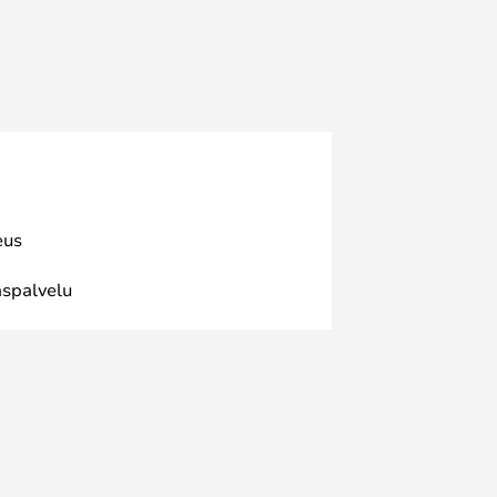
eus
spalvelu