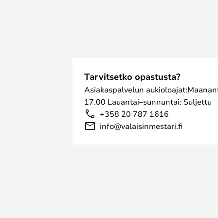
Tarvitsetko opastusta?
Asiakaspalvelun aukioloajat:Maanant
17.00 Lauantai–sunnuntai: Suljettu
+358 20 787 1616
info@valaisinmestari.fi