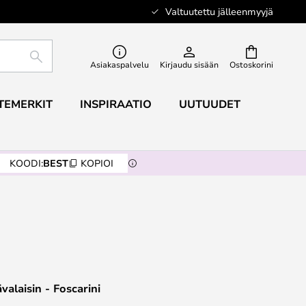
Valtuutettu jälleenmyyjä
ETSI
Asiakaspalvelu
Kirjaudu sisään
Ostoskorini
TEMERKIT
INSPIRAATIO
UUTUUDET
KOODI:
BEST
KOPIOI
valaisin - Foscarini