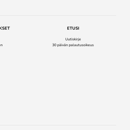
KSET
ETUSI
Uutiskirje
en
30 päivän palautusoikeus