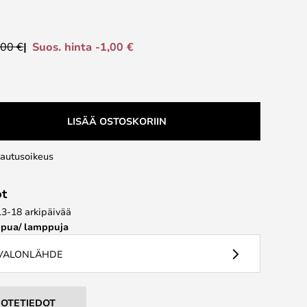
Suos. hinta -1,00 €
,00 €
LISÄÄ OSTOSKORIIN
lautusoikeus
ot
13-18 arkipäivää
pua/ lamppuja
 VALONLÄHDE
UOTETIEDOT