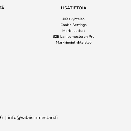
TÄ
LISÄTIETOJA
#Yes -yhteisö
Cookie Settings
Merkkiuutiset
B2B Lampemesteren Pro
Markkinointiyhteistyö
16
info@valaisinmestari.fi