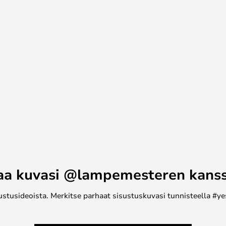
aa kuvasi @lampemesteren kans
ustusideoista. Merkitse parhaat sisustuskuvasi tunnisteella #ye