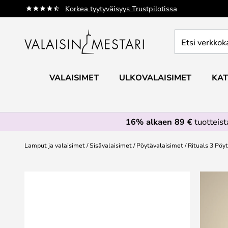
Skip
Korkea tyytyväisyys Trustpilotissa
to
Content
Etsi
verkkokaupan
valikoimasta...
VALAISIMET
ULKOVALAISIMET
KAT
16% alkaen 89 €
tuotteis
Lamput ja valaisimet
Sisävalaisimet
Pöytävalaisimet
Rituals 3 Pöyt
Skip
to
the
end