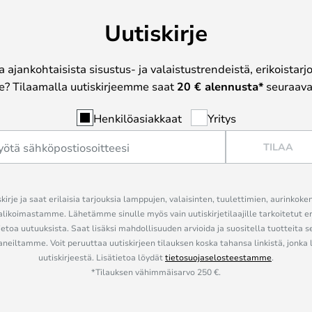
Uutiskirje
a ajankohtaisista sisustus- ja valaistustrendeistä, erikoistar
? Tilaamalla uutiskirjeemme saat
20 € alennusta*
seuraavas
Henkilöasiakkaat
Yritys
TILAA
kirje ja saat erilaisia tarjouksia lamppujen, valaisinten, tuulettimien, aurinkoke
alikoimastamme. Lähetämme sinulle myös vain uutiskirjetilaajille tarkoitetut 
ietoa uutuuksista. Saat lisäksi mahdollisuuden arvioida ja suositella tuotteita s
eiltamme. Voit peruuttaa uutiskirjeen tilauksen koska tahansa linkistä, jonka 
uutiskirjeestä. Lisätietoa löydät
tietosuojaselosteestamme
.
*Tilauksen vähimmäisarvo 250 €.