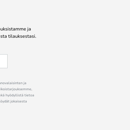
jouksistamme ja
ta tilauksestasi.
nnovalaisinten ja
erikoistarjouksemme,
ekä hyödyllistä tietoa
löydät jokaisesta