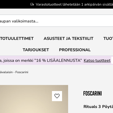
Varastotuotteet lähetetään 1 arkipäivän sisällä
TOTUULETTIMET
ASUSTEET JA TEKSTIILIT
TUO
TARJOUKSET
PROFESSIONAL
ta, joissa on merkki ”16 % LISÄALENNUSTA”
Katso tuotteet
ävalaisin - Foscarini
Rituals 3 Pöytä