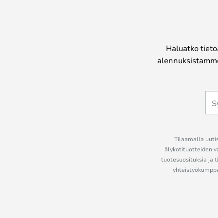
Haluatko tieto
alennuksistamme
Tilaamalla uutis
älykotituotteiden v
tuotesuosituksia ja t
yhteistyökumppan