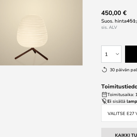
450,00 €
Suos. hinta
451
sis. ALV
1
30 päivän pa
Toimitustied
Toimitusaika: 
Ei
sisällä
lamp
VALITSE E27
KAIKKI T