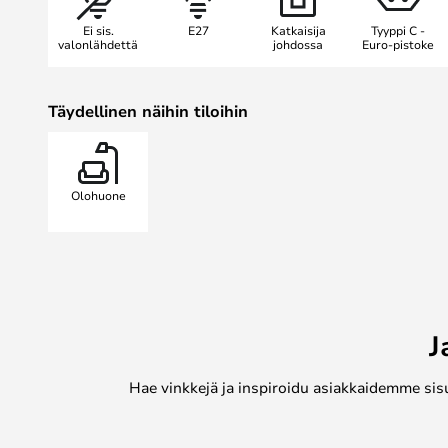
Ei sis.
E27
Katkaisija
Tyyppi C -
valonlähdettä
johdossa
Euro-pistoke
Täydellinen näihin tiloihin
Olohuone
J
Hae vinkkejä ja inspiroidu asiakkaidemme sis