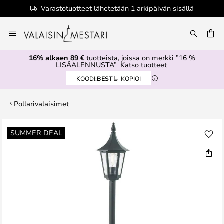
Varastotuotteet lähetetään 1 arkipäivän sisällä
Skip
to
Content
16% alkaen 89 €
tuotteista, joissa on merkki ”16 %
LISÄALENNUSTA”
Katso tuotteet
KOODI:
BEST
KOPIOI
Pollarivalaisimet
Skip
SUMMER DEAL
to
the
end
of
the
images
gallery