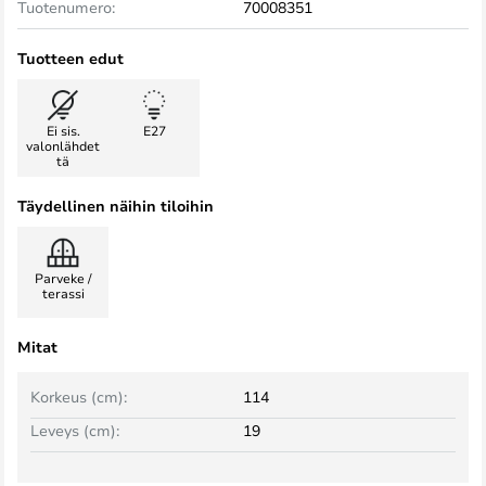
Tuotenumero:
70008351
Tuotteen edut
Ei sis.
E27
valonlähdet
tä
Täydellinen näihin tiloihin
Parveke /
terassi
Mitat
Korkeus (cm):
114
Leveys (cm):
19