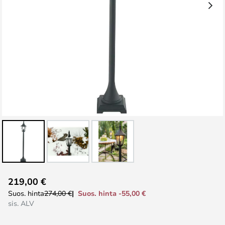
Skip
219,00 €
to
Suos. hinta -55,00 €
Suos. hinta
274,00 €
the
sis. ALV
beginning
of