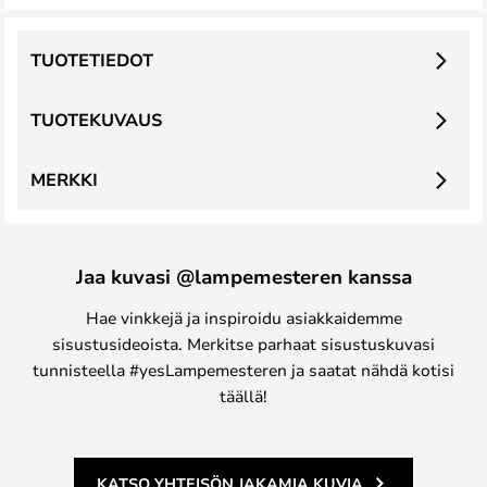
TUOTETIEDOT
TUOTEKUVAUS
MERKKI
Jaa kuvasi @lampemesteren kanssa
Hae vinkkejä ja inspiroidu asiakkaidemme
sisustusideoista. Merkitse parhaat sisustuskuvasi
tunnisteella #yesLampemesteren ja saatat nähdä kotisi
täällä!
KATSO YHTEISÖN JAKAMIA KUVIA