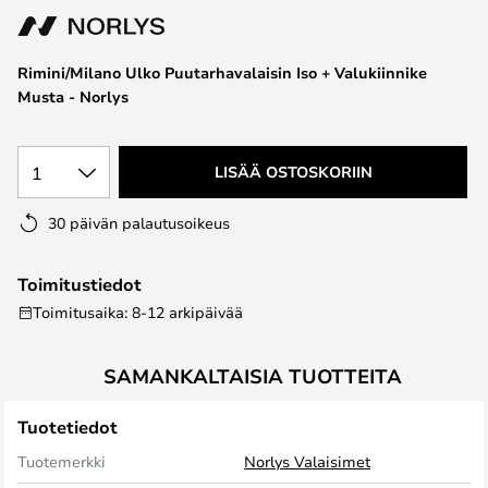
the
images
Rimini/Milano Ulko Puutarhavalaisin Iso + Valukiinnike
gallery
Musta - Norlys
1
LISÄÄ OSTOSKORIIN
30 päivän palautusoikeus
Toimitustiedot
Toimitusaika: 8-12 arkipäivää
SAMANKALTAISIA TUOTTEITA
Tuotetiedot
Tuotemerkki
Norlys Valaisimet