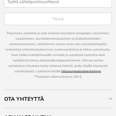
TILAA
Tilaamalla uutiskirje ja saat erilaisia tarjouksia lamppujen, valaisinten,
tuulettimien, aurinkokennovalaisinten ja älykotituotteiden
valikoimastamme. Lähetämme sinulle myös vain uutiskirjetilaajille
tarkoitetut erikoistarjouksemme, tuotesuosituksia ja tietoa uutuuksista.
Saat lisäksi mahdollisuuden arvioida ja suositella tuotteita sekä
hyödyllistä tietoa yhteistyökumppaneiltamme. Voit peruuttaa
uutiskirjeen tilauksen koska tahansa linkistä, jonka löydät jokaisesta
uutiskirjeestä. Lisätietoa löydät
tietosuojaselosteestamme
.
*Tilauksen vähimmäisarvo 250 €.
OTA YHTEYTTÄ