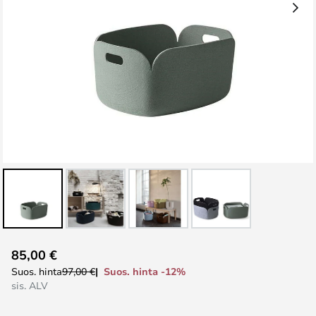
Skip
85,00 €
to
Suos. hinta -12%
Suos. hinta
97,00 €
the
sis. ALV
beginning
of