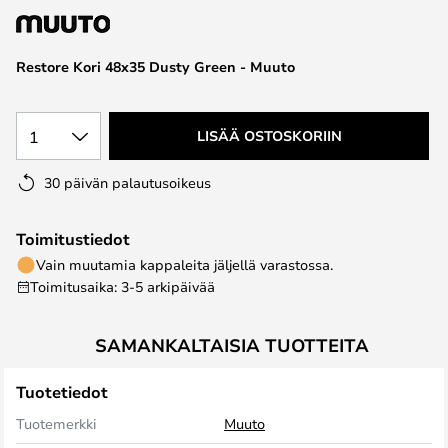
the
images
Restore Kori 48x35 Dusty Green - Muuto
gallery
1
LISÄÄ OSTOSKORIIN
30 päivän palautusoikeus
Toimitustiedot
Vain muutamia kappaleita jäljellä varastossa.
Toimitusaika: 3-5 arkipäivää
SAMANKALTAISIA TUOTTEITA
Tuotetiedot
Tuotemerkki
Muuto