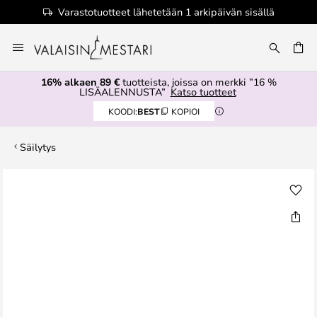
Varastotuotteet lähetetään 1 arkipäivän sisällä
Skip
to
Content
16% alkaen 89 €
tuotteista, joissa on merkki ”16 %
LISÄALENNUSTA”
Katso tuotteet
KOODI:
BEST
KOPIOI
Säilytys
Skip
to
the
end
of
the
images
gallery