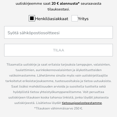
uutiskirjeemme saat
20 € alennusta*
seuraavasta
tilauksestasi.
Henkilöasiakkaat
Yritys
TILAA
Tilaamalla uutiskirje ja saat erilaisia tarjouksia lamppujen, valaisinten,
tuulettimien, aurinkokennovalaisinten ja älykotituotteiden
valikoimastamme. Lähetämme sinulle myös vain uutiskirjetilaajille
tarkoitetut erikoistarjouksemme, tuotesuosituksia ja tietoa uutuuksista.
Saat lisäksi mahdollisuuden arvioida ja suositella tuotteita sekä
hyödyllistä tietoa yhteistyökumppaneiltamme. Voit peruuttaa
uutiskirjeen tilauksen koska tahansa linkistä, jonka löydät jokaisesta
uutiskirjeestä. Lisätietoa löydät
tietosuojaselosteestamme
.
*Tilauksen vähimmäisarvo 250 €.