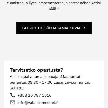
tunnisteella #yesLampemesteren ja saatat nähdä kotisi
täällä!
KATSO YHTEISÖN JAKAMIA KUVIA
Tarvitsetko opastusta?
Asiakaspalvelun aukioloajat:Maanantai–
perjantai: 09.30 - 17.00 Lauantai–sunnuntai:
Suljettu
+358 20 787 1616
info@valaisinmestari.fi