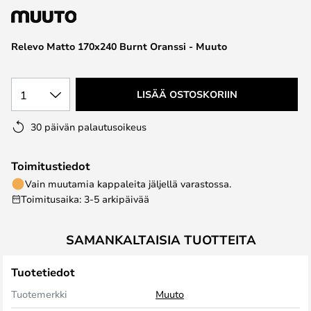
the
images
Relevo Matto 170x240 Burnt Oranssi - Muuto
gallery
1
LISÄÄ OSTOSKORIIN
30 päivän palautusoikeus
Toimitustiedot
Vain muutamia kappaleita jäljellä varastossa.
Toimitusaika: 3-5 arkipäivää
SAMANKALTAISIA TUOTTEITA
Tuotetiedot
Tuotemerkki
Muuto