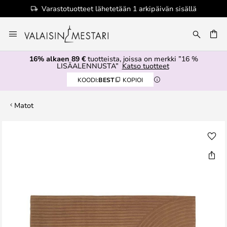
Varastotuotteet lähetetään 1 arkipäivän sisällä
Skip
to
Content
16% alkaen 89 €
tuotteista, joissa on merkki ”16 %
LISÄALENNUSTA”
Katso tuotteet
KOODI:
BEST
KOPIOI
Matot
Skip
to
the
end
of
the
images
gallery