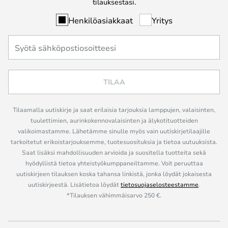
tilauksestasi.
Henkilöasiakkaat
Yritys
TILAA
Tilaamalla uutiskirje ja saat erilaisia tarjouksia lamppujen, valaisinten,
tuulettimien, aurinkokennovalaisinten ja älykotituotteiden
valikoimastamme. Lähetämme sinulle myös vain uutiskirjetilaajille
tarkoitetut erikoistarjouksemme, tuotesuosituksia ja tietoa uutuuksista.
Saat lisäksi mahdollisuuden arvioida ja suositella tuotteita sekä
hyödyllistä tietoa yhteistyökumppaneiltamme. Voit peruuttaa
uutiskirjeen tilauksen koska tahansa linkistä, jonka löydät jokaisesta
uutiskirjeestä. Lisätietoa löydät
tietosuojaselosteestamme
.
*Tilauksen vähimmäisarvo 250 €.