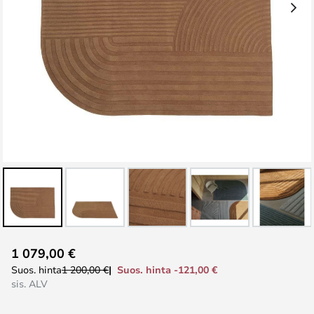
Skip
1 079,00 €
to
Suos. hinta -121,00 €
Suos. hinta
1 200,00 €
the
sis. ALV
beginning
of