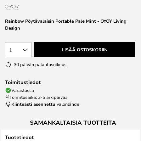
the
images
Rainbow Pöytävalaisin Portable Pale Mint - OYOY Living
gallery
Design
1
LISÄÄ OSTOSKORIIN
30 päivän palautusoikeus
Toimitustiedot
Varastossa
Toimitusaika: 3-5 arkipäivää
Kiinteästi asennettu
valonlähde
SAMANKALTAISIA TUOTTEITA
Tuotetiedot