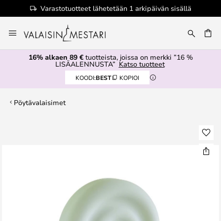
Varastotuotteet lähetetään 1 arkipäivän sisällä
Skip
to
Content
16% alkaen 89 €
tuotteista, joissa on merkki ”16 %
LISÄALENNUSTA”
Katso tuotteet
KOODI:
BEST
KOPIOI
Pöytävalaisimet
Skip
to
the
end
of
the
images
gallery