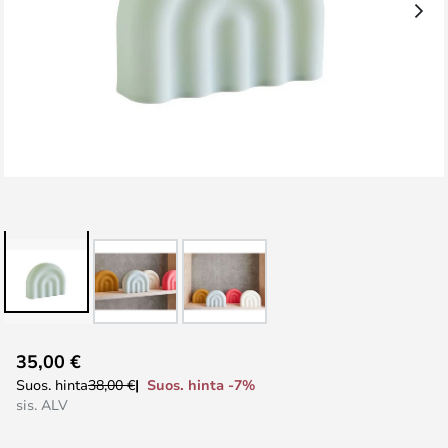
Skip
35,00 €
to
Suos. hinta -7%
Suos. hinta
38,00 €
the
sis. ALV
beginning
of