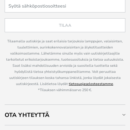
TILAA
Tilaamalla uutiskirje ja saat erilaisia tarjouksia lamppujen, valaisinten,
tuulettimien, aurinkokennovalaisinten ja älykotituotteiden
valikoimastamme. Lähetämme sinulle myös vain uutiskirjetilaajille
tarkoitetut erikoistarjouksemme, tuotesuosituksia ja tietoa uutuuksista.
Saat lisäksi mahdollisuuden arvioida ja suositella tuotteita sekä
hyödyllistä tietoa yhteistyökumppaneiltamme. Voit peruuttaa
uutiskirjeen tilauksen koska tahansa linkistä, jonka löydät jokaisesta
uutiskirjeestä. Lisätietoa löydät
tietosuojaselosteestamme
.
*Tilauksen vähimmäisarvo 250 €.
OTA YHTEYTTÄ