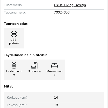
Tuotemerkki
OYOY Living Design
Tuotenumero:
70024656
Tuotteen edut
USB-
pistoke
Täydellinen näihin tiloihin
Lastenhuon
Olohuone
Makuuhuon
e
e
Mitat
Korkeus (cm):
14
Leveys (cm):
18