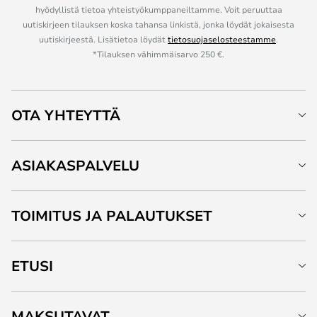
hyödyllistä tietoa yhteistyökumppaneiltamme. Voit peruuttaa
uutiskirjeen tilauksen koska tahansa linkistä, jonka löydät jokaisesta
uutiskirjeestä. Lisätietoa löydät
tietosuojaselosteestamme
.
*Tilauksen vähimmäisarvo 250 €.
OTA YHTEYTTÄ
ASIAKASPALVELU
TOIMITUS JA PALAUTUKSET
ETUSI
MAKSUTAVAT