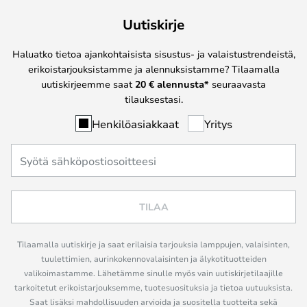
Uutiskirje
Haluatko tietoa ajankohtaisista sisustus- ja valaistustrendeistä,
erikoistarjouksistamme ja alennuksistamme? Tilaamalla
uutiskirjeemme saat
20 € alennusta*
seuraavasta
tilauksestasi.
Henkilöasiakkaat
Yritys
TILAA
Tilaamalla uutiskirje ja saat erilaisia tarjouksia lamppujen, valaisinten,
tuulettimien, aurinkokennovalaisinten ja älykotituotteiden
valikoimastamme. Lähetämme sinulle myös vain uutiskirjetilaajille
tarkoitetut erikoistarjouksemme, tuotesuosituksia ja tietoa uutuuksista.
Saat lisäksi mahdollisuuden arvioida ja suositella tuotteita sekä