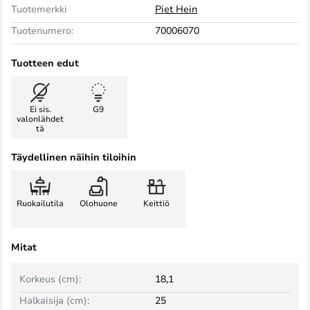
Tuotemerkki
Piet Hein
Tuotenumero:
70006070
Tuotteen edut
Ei sis.
G9
valonlähdet
tä
Täydellinen näihin tiloihin
Ruokailutila
Olohuone
Keittiö
Mitat
Korkeus (cm):
18,1
Halkaisija (cm):
25