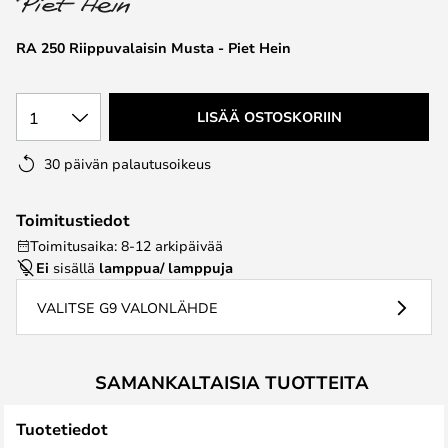
the
images
RA 250 Riippuvalaisin Musta - Piet Hein
gallery
1
LISÄÄ OSTOSKORIIN
30 päivän palautusoikeus
Toimitustiedot
Toimitusaika: 8-12 arkipäivää
Ei
sisällä
lamppua/ lamppuja
VALITSE G9 VALONLÄHDE
SAMANKALTAISIA TUOTTEITA
Tuotetiedot