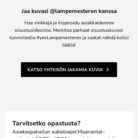
Jaa kuvasi @lampemesteren kanssa
Hae vinkkejä ja inspiroidu asiakkaidemme
sisustusideoista. Merkitse parhaat sisustuskuvasi
tunnisteella #yesLampemesteren ja saatat nähdä kotisi
täällä!
KATSO YHTEISÖN JAKAMIA KUVIA
Tarvitsetko opastusta?
Asiakaspalvelun aukioloajat:Maanantai–