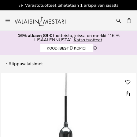
Varastotuotteet lähetetään 1 arkipäivän sisällä
Skip
to
Content
16% alkaen 89 €
tuotteista, joissa on merkki ”16 %
LISÄALENNUSTA”
Katso tuotteet
KOODI:
BEST
KOPIOI
Riippuvalaisimet
Skip
to
the
end
of
the
images
gallery