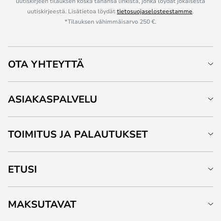
uutiskirjeen tilauksen koska tahansa linkistä, jonka löydät jokaisesta
uutiskirjeestä. Lisätietoa löydät
tietosuojaselosteestamme
.
*Tilauksen vähimmäisarvo 250 €.
OTA YHTEYTTÄ
ASIAKASPALVELU
TOIMITUS JA PALAUTUKSET
ETUSI
MAKSUTAVAT