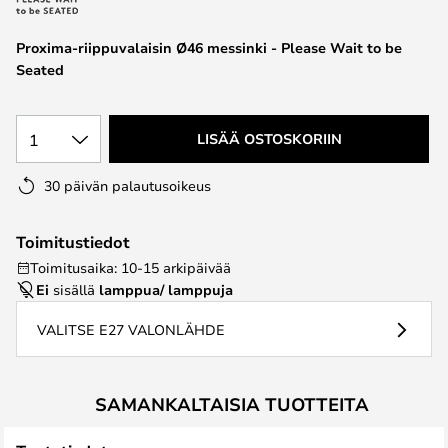
the
images
Proxima-riippuvalaisin Ø46 messinki - Please Wait to be
gallery
Seated
1
LISÄÄ OSTOSKORIIN
30 päivän palautusoikeus
Toimitustiedot
Toimitusaika: 10-15 arkipäivää
Ei
sisällä
lamppua/ lamppuja
VALITSE E27 VALONLÄHDE
SAMANKALTAISIA TUOTTEITA