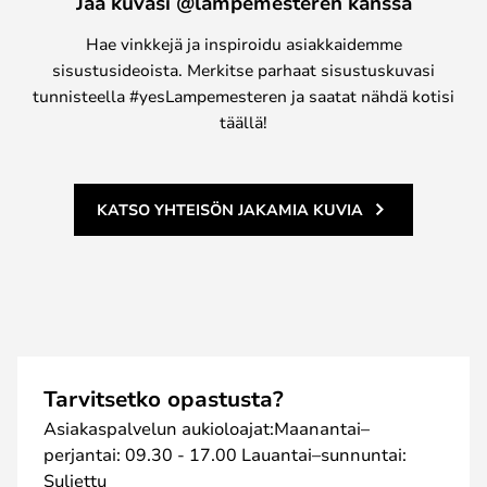
Jaa kuvasi @lampemesteren kanssa
Hae vinkkejä ja inspiroidu asiakkaidemme
sisustusideoista. Merkitse parhaat sisustuskuvasi
tunnisteella #yesLampemesteren ja saatat nähdä kotisi
täällä!
KATSO YHTEISÖN JAKAMIA KUVIA
Tarvitsetko opastusta?
Asiakaspalvelun aukioloajat:Maanantai–
perjantai: 09.30 - 17.00 Lauantai–sunnuntai:
Suljettu