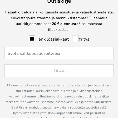
Uutiskirje
Haluatko tietoa ajankohtaisista sisustus- ja valaistustrendeistä,
erikoistarjouksistamme ja alennuksistamme? Tilaamalla
uutiskirjeemme saat
20 € alennusta*
seuraavasta
tilauksestasi.
Henkilöasiakkaat
Yritys
TILAA
Tilaamalla uutiskirje ja saat erilaisia tarjouksia lamppujen, valaisinten,
tuulettimien, aurinkokennovalaisinten ja älykotituotteiden
valikoimastamme. Lähetämme sinulle myös vain uutiskirjetilaajille
tarkoitetut erikoistarjouksemme, tuotesuosituksia ja tietoa uutuuksista.
Saat lisäksi mahdollisuuden arvioida ja suositella tuotteita sekä
hyödyllistä tietoa yhteistyökumppaneiltamme. Voit peruuttaa