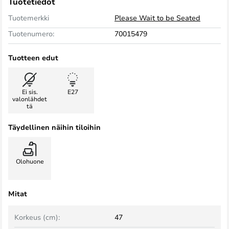
Tuotetiedot
Tuotemerkki
Please Wait to be Seated
Tuotenumero:
70015479
Tuotteen edut
Ei sis.
E27
valonlähdet
tä
Täydellinen näihin tiloihin
Olohuone
Mitat
Korkeus (cm):
47