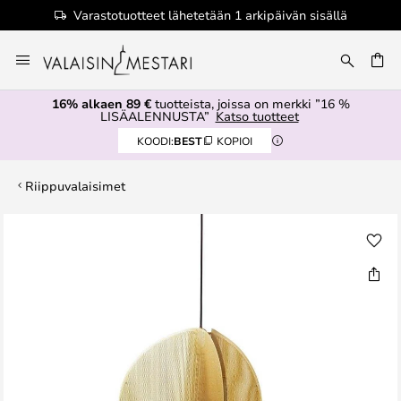
Varastotuotteet lähetetään 1 arkipäivän sisällä
Skip
to
Content
16% alkaen 89 €
tuotteista, joissa on merkki ”16 %
LISÄALENNUSTA”
Katso tuotteet
KOODI:
BEST
KOPIOI
Riippuvalaisimet
Skip
to
the
end
of
the
images
gallery