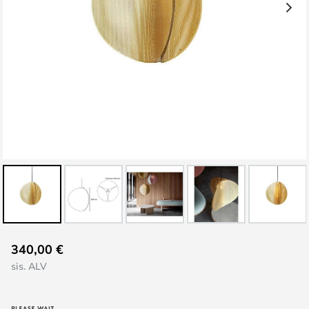
Skip
340,00 €
to
sis. ALV
the
beginning
of