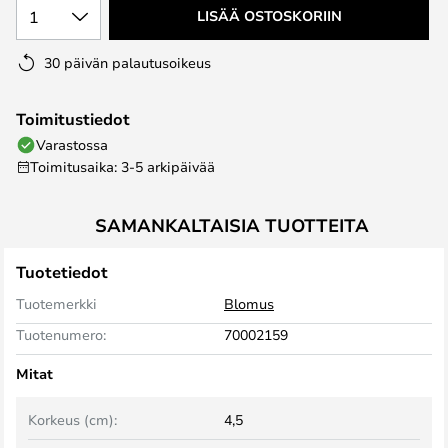
1
LISÄÄ OSTOSKORIIN
30 päivän palautusoikeus
Toimitustiedot
Varastossa
Toimitusaika: 3-5 arkipäivää
SAMANKALTAISIA TUOTTEITA
Tuotetiedot
Tuotemerkki
Blomus
Tuotenumero:
70002159
Mitat
Korkeus (cm):
4,5