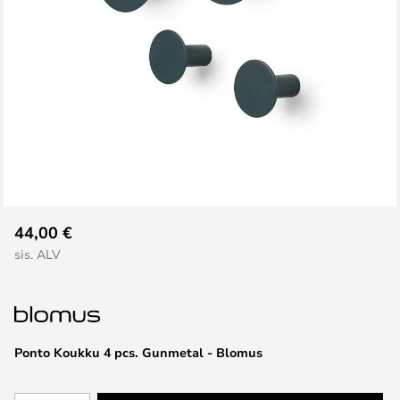
Skip
44,00 €
to
sis. ALV
the
beginning
of
the
images
Ponto Koukku 4 pcs. Gunmetal - Blomus
gallery