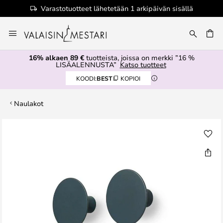
Varastotuotteet lähetetään 1 arkipäivän sisällä
Skip
to
Content
16% alkaen 89 €
tuotteista, joissa on merkki ”16 %
LISÄALENNUSTA”
Katso tuotteet
KOODI:
BEST
KOPIOI
Naulakot
Skip
to
the
end
of
the
images
gallery