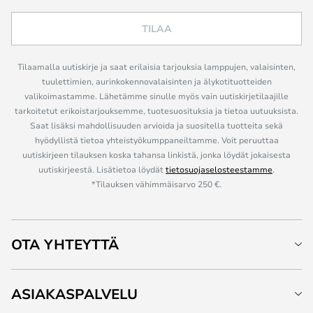
TILAA
Tilaamalla uutiskirje ja saat erilaisia tarjouksia lamppujen, valaisinten,
tuulettimien, aurinkokennovalaisinten ja älykotituotteiden
valikoimastamme. Lähetämme sinulle myös vain uutiskirjetilaajille
tarkoitetut erikoistarjouksemme, tuotesuosituksia ja tietoa uutuuksista.
Saat lisäksi mahdollisuuden arvioida ja suositella tuotteita sekä
hyödyllistä tietoa yhteistyökumppaneiltamme. Voit peruuttaa
uutiskirjeen tilauksen koska tahansa linkistä, jonka löydät jokaisesta
uutiskirjeestä. Lisätietoa löydät
tietosuojaselosteestamme
.
*Tilauksen vähimmäisarvo 250 €.
OTA YHTEYTTÄ
ASIAKASPALVELU