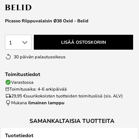
the
images
Picasso Riippuvalaisin Ø38 Oxid - Belid
gallery
1
LISÄÄ OSTOSKORIIN
30 päivän palautusoikeus
Toimitustiedot
Varastossa
Toimitusaika: 4-6 arkipäivää
29,95 €
suurikokoisten tuotteiden toimituslisä (sis. ALV)
Mukana
ilmainen lamppu
SAMANKALTAISIA TUOTTEITA
Tuotetiedot