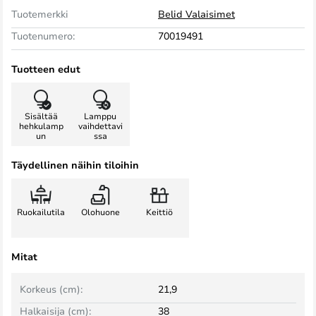
Tuotemerkki
Belid Valaisimet
Tuotenumero:
70019491
Tuotteen edut
Sisältää
Lamppu
hehkulamp
vaihdettavi
un
ssa
Täydellinen näihin tiloihin
Ruokailutila
Olohuone
Keittiö
Mitat
Korkeus (cm):
21,9
Halkaisija (cm):
38