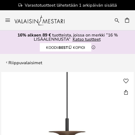
Varastotuotteet lähetetään 1 arkipäivän sisällä
Skip
to
Content
16% alkaen 89 €
tuotteista, joissa on merkki ”16 %
LISÄALENNUSTA”
Katso tuotteet
KOODI:
BEST
KOPIOI
Riippuvalaisimet
Skip
to
the
end
of
the
images
gallery