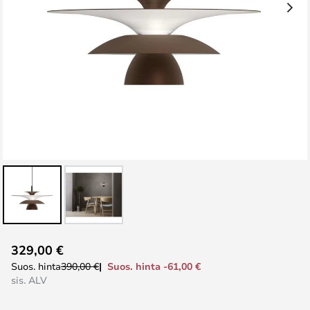
Skip
329,00 €
to
Suos. hinta -61,00 €
Suos. hinta
390,00 €
the
sis. ALV
beginning
of