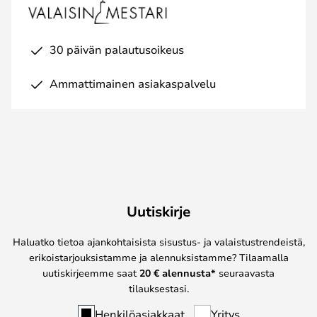
30 päivän palautusoikeus
Ammattimainen asiakaspalvelu
Uutiskirje
Haluatko tietoa ajankohtaisista sisustus- ja valaistustrendeistä,
erikoistarjouksistamme ja alennuksistamme? Tilaamalla
uutiskirjeemme saat
20 € alennusta*
seuraavasta
tilauksestasi.
Henkilöasiakkaat
Yritys