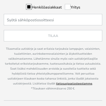
Henkilöasiakkaat
Yritys
TILAA
Tilaamalla uutiskirje ja saat erilaisia tarjouksia lamppujen, valaisinten,
tuulettimien, aurinkokennovalaisinten ja älykotituotteiden
valikoimastamme. Lähetämme sinulle myös vain uutiskirjetilaajille
tarkoitetut erikoistarjouksemme, tuotesuosituksia ja tietoa uutuuksista.
Saat lisäksi mahdollisuuden arvioida ja suositella tuotteita sekä
hyödyllistä tietoa yhteistyökumppaneiltamme. Voit peruuttaa
uutiskirjeen tilauksen koska tahansa linkistä, jonka löydät jokaisesta
uutiskirjeestä. Lisätietoa löydät
tietosuojaselosteestamme
.
*Tilauksen vähimmäisarvo 250 €.