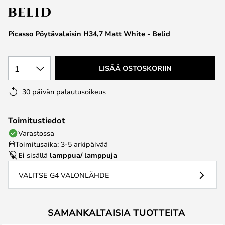
the
images
Picasso Pöytävalaisin H34,7 Matt White - Belid
gallery
1
LISÄÄ OSTOSKORIIN
30 päivän palautusoikeus
Toimitustiedot
Varastossa
Toimitusaika: 3-5 arkipäivää
Ei
sisällä
lamppua/ lamppuja
VALITSE G4 VALONLÄHDE
SAMANKALTAISIA TUOTTEITA