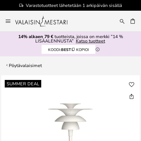
Varastotuotteet lähetetään 1 arkipäivän sisällä
Skip
to
Content
14% alkaen 79 €
tuotteista, joissa on merkki ”14 %
LISÄALENNUSTA”
Katso tuotteet
KOODI:
BEST
KOPIOI
Pöytävalaisimet
Skip
SUMMER DEAL
to
the
end
of
the
images
gallery