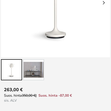
Skip
263,00 €
to
Suos. hinta -87,00 €
Suos. hinta
350,00 €
the
sis. ALV
beginning
of