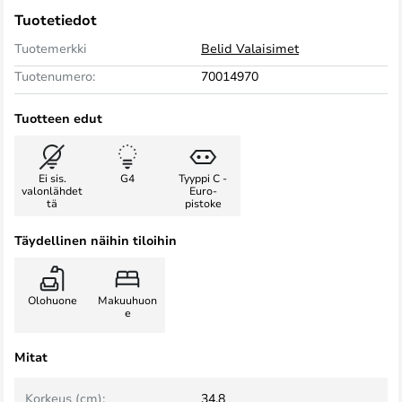
Tuotetiedot
Tuotemerkki
Belid Valaisimet
Tuotenumero:
70014970
Tuotteen edut
Ei sis.
G4
Tyyppi C -
valonlähdet
Euro-
tä
pistoke
Täydellinen näihin tiloihin
Olohuone
Makuuhuon
e
Mitat
Korkeus (cm):
34,8