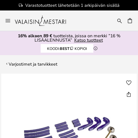
Varastotuotteet lähetetään 1 arkipäivän sisällä
Skip
to
Content
16% alkaen 89 €
tuotteista, joissa on merkki ”16 %
LISÄALENNUSTA”
Katso tuotteet
KOODI:
BEST
KOPIOI
Varjostimet ja tarvikkeet
Skip
to
the
end
of
the
images
gallery