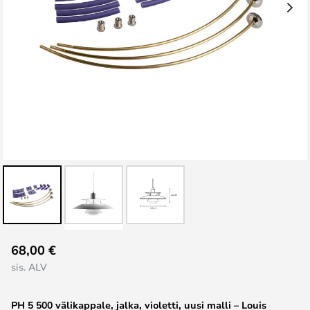
Skip
68,00 €
to
sis. ALV
the
beginning
PH 5 500 välikappale, jalka, violetti, uusi malli – Louis
of