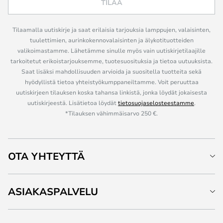
TILAA
Tilaamalla uutiskirje ja saat erilaisia tarjouksia lamppujen, valaisinten,
tuulettimien, aurinkokennovalaisinten ja älykotituotteiden
valikoimastamme. Lähetämme sinulle myös vain uutiskirjetilaajille
tarkoitetut erikoistarjouksemme, tuotesuosituksia ja tietoa uutuuksista.
Saat lisäksi mahdollisuuden arvioida ja suositella tuotteita sekä
hyödyllistä tietoa yhteistyökumppaneiltamme. Voit peruuttaa
uutiskirjeen tilauksen koska tahansa linkistä, jonka löydät jokaisesta
uutiskirjeestä. Lisätietoa löydät
tietosuojaselosteestamme
.
*Tilauksen vähimmäisarvo 250 €.
OTA YHTEYTTÄ
ASIAKASPALVELU