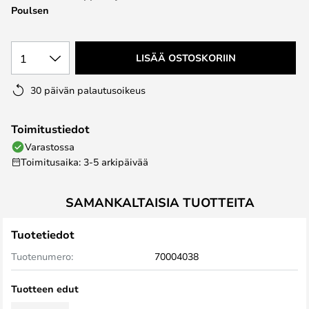
Poulsen
the
images
gallery
1
LISÄÄ OSTOSKORIIN
30 päivän palautusoikeus
Toimitustiedot
Varastossa
Toimitusaika: 3-5 arkipäivää
SAMANKALTAISIA TUOTTEITA
Tuotetiedot
Tuotenumero:
70004038
Tuotteen edut