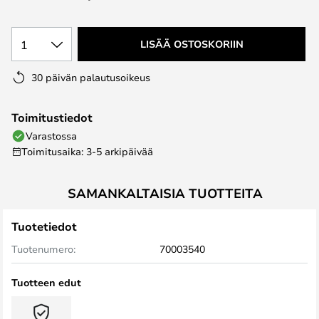
the
images
1
LISÄÄ OSTOSKORIIN
gallery
30 päivän palautusoikeus
Toimitustiedot
Varastossa
Toimitusaika: 3-5 arkipäivää
SAMANKALTAISIA TUOTTEITA
Tuotetiedot
Tuotenumero:
70003540
Tuotteen edut