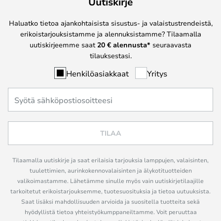
Uutiskirje
Haluatko tietoa ajankohtaisista sisustus- ja valaistustrendeistä,
erikoistarjouksistamme ja alennuksistamme? Tilaamalla
uutiskirjeemme saat
20 € alennusta*
seuraavasta
tilauksestasi.
Henkilöasiakkaat
Yritys
TILAA
Tilaamalla uutiskirje ja saat erilaisia tarjouksia lamppujen, valaisinten,
tuulettimien, aurinkokennovalaisinten ja älykotituotteiden
valikoimastamme. Lähetämme sinulle myös vain uutiskirjetilaajille
tarkoitetut erikoistarjouksemme, tuotesuosituksia ja tietoa uutuuksista.
Saat lisäksi mahdollisuuden arvioida ja suositella tuotteita sekä
hyödyllistä tietoa yhteistyökumppaneiltamme. Voit peruuttaa