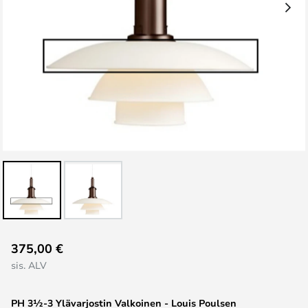
Skip
375,00 €
to
sis. ALV
the
beginning
PH 3½-3 Ylävarjostin Valkoinen - Louis Poulsen
of