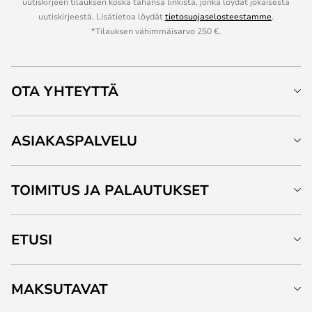
uutiskirjeen tilauksen koska tahansa linkistä, jonka löydät jokaisesta
uutiskirjeestä. Lisätietoa löydät
tietosuojaselosteestamme
.
*Tilauksen vähimmäisarvo 250 €.
OTA YHTEYTTÄ
ASIAKASPALVELU
TOIMITUS JA PALAUTUKSET
ETUSI
MAKSUTAVAT