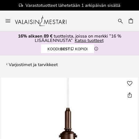
Varastotuotteet lähetetään 1 arkipäivän sisällä
Skip
to
Content
16% alkaen 89 €
tuotteista, joissa on merkki ”16 %
LISÄALENNUSTA”
Katso tuotteet
KOODI:
BEST
KOPIOI
Varjostimet ja tarvikkeet
Skip
to
the
end
of
the
images
gallery