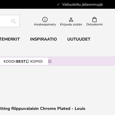
Valtuutettu jälleenmyyjä
ETSI
Asiakaspalvelu
Kirjaudu sisään
Ostoskorini
TEMERKIT
INSPIRAATIO
UUTUUDET
KOODI:
BEST
KOPIOI
tting Riippuvalaisin Chrome Plated - Louis