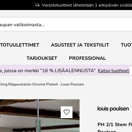
Varastotuotteet lähetetään 1 arkipäivän sisällä
TOTUULETTIMET
ASUSTEET JA TEKSTIILIT
TUO
TARJOUKSET
PROFESSIONAL
ta, joissa on merkki ”16 % LISÄALENNUSTA”
Katso tuotteet
tting Riippuvalaisin Chrome Plated - Louis Poulsen
PH 2/1 Stem Fi
Poulsen