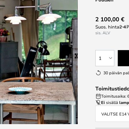
2 100,00 €
Suos. hinta
2 47
sis. ALV
1
30 päivän pa
Toimitustied
Toimitusaika: 
Ei
sisällä
lamp
VALITSE E14