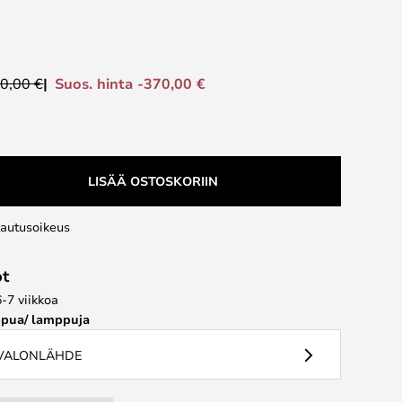
Suos. hinta -370,00 €
0,00 €
LISÄÄ OSTOSKORIIN
lautusoikeus
ot
6-7 viikkoa
pua/ lamppuja
 VALONLÄHDE