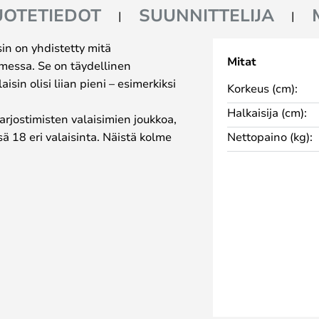
UOTETIEDOT
SUUNNITTELIJA
sin on yhdistetty mitä
Mitat
imessa. Se on täydellinen
aisin olisi liian pieni – esimerkiksi
Korkeus (cm):
Halkaisija (cm):
rjostimisten valaisimien joukkoa,
ä 18 eri valaisinta. Näistä kolme
Nettopaino (kg):
 Henningsen loi
sina 1925-1926, jolloin hän
unnitteli ensimmäiset valaisimet
n. Läpi koko elämänsä PH pyrki
meän valon, joka on samalla
laisinta vaan kokonaisen
ssa siihen liittyen on valmistettu
a. PH-valaisimien numerot
oon. Jokaiseen ylävarjostimeen