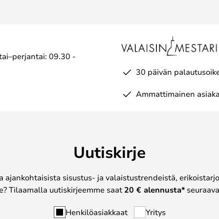
ai–perjantai: 09.30 -
30 päivän palautusoik
Ammattimainen asiaka
Uutiskirje
a ajankohtaisista sisustus- ja valaistustrendeistä, erikoistar
? Tilaamalla uutiskirjeemme saat
20 € alennusta*
seuraavas
Henkilöasiakkaat
Yritys