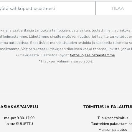
TILAA
kirje ja saat erilaisia tarjouksia lamppujen, valaisinten, tuulettimien, aurinkoke
alikoimastamme. Lähetämme sinulle myös vain uutiskirjetilaajille tarkoitetut 
ietoa uutuuksista. Saat lisäksi mahdollisuuden arvioida ja suositella tuotteita s
eiltamme. Voit peruuttaa uutiskirjeen tilauksen koska tahansa linkistä, jonka 
uutiskirjeestä. Lisätietoa löydät
tietosuojaselosteestamme
.
*Tilauksen vähimmäisarvo 250 €.
ASIAKASPALVELU
TOIMITUS JA PALAUTU
ma-pe: 9.30-17:00
Tilauksen toimitus
la-su: SULJETTU
Tuotteiden palauttamin
Maksun palautus