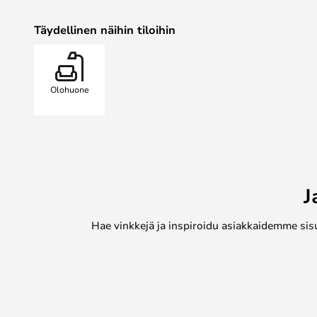
kuuluu siihen liittyvä sarja alempia
Täydellinen näihin tiloihin
‘puhtaimmista’ malleista, sisältää
sekä siihen liittyvät alavarjostime
ylävarjostin, mutta sen keskimmäine
1/1.
Olohuone
PH 2/1 -valaisimen heijastava mon
logaritmisen spiraalin periaattees
sijaitsee spiraalin keskellä, ja se t
häikäisemätöntä valoa. PH 2/1 pöy
suunnattua valoa.
J
PH 2/1 Stem Riippu julkistettiin 
2003.
Hae vinkkejä ja inspiroidu asiakkaidemme sis