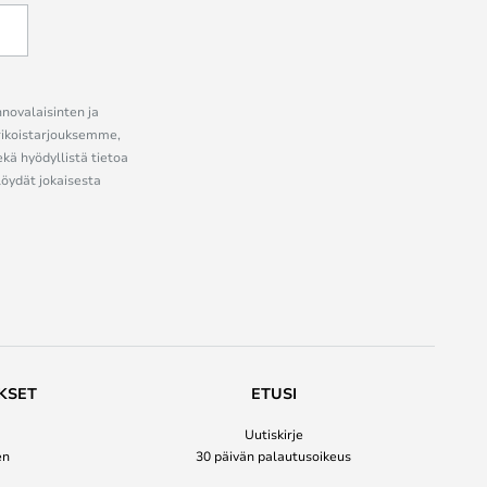
nnovalaisinten ja
erikoistarjouksemme,
ekä hyödyllistä tietoa
löydät jokaisesta
KSET
ETUSI
Uutiskirje
en
30 päivän palautusoikeus