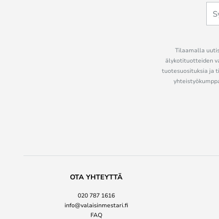
Tilaamalla uutis
älykotituotteiden v
tuotesuosituksia ja t
yhteistyökumppan
OTA YHTEYTTÄ
020 787 1616
info@valaisinmestari.fi
FAQ