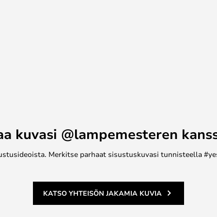
 varjostimia. 2/2, eräs
 20 cm kokoisen ylävarjostimen
t. PH 2/1 -valaisimessa on 20 cm
n ja alin varjostin ovat mallista
ivarjostinjärjestelmä perustuu
een – valonlähteen keskipiste
uottaa laajalle levittäytynyttä ja
tävalaisin tuottaa alaspäin
aa kuvasi @lampemesteren kans
nykyisessä muodossaan vuonna
ustusideoista. Merkitse parhaat sisustuskuvasi tunnisteella #ye
KATSO YHTEISÖN JAKAMIA KUVIA