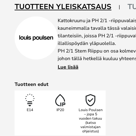
the
TUOTTEEN YLEISKATSAUS
T
images
gallery
Kattokruunu ja PH 2/1 -riippuvalai
kauneimmalla tavalla tässä valais
tilanteisiin, joissa PH 2/1 -riippuval
illallispöydän yläpuolella.
PH 2/1 Stem Riippu on osa kolmeva
johon tällä hetkellä kuuluu yhteens
on suunniteltu ulkokäyttöön. Poul
Lue lisää
kolmevarjostimisen valaisimen vuo
yhdessä Louis Poulsenin kanssa su
Tuotteen edut
Pariisissa järjestettyyn näyttelyy
luomaan häikäisemättömän ja peh
taloudellinen.
E14
IP20
Louis Poulsen
Niinpä PH ei luonut pelkästään va
– jopa 5
vuoden takuu
valaisinjärjestelmän. Vuosien saato
(katso
noin tuhat erilaista valaisinmalli
valmistajan
ohjeistus)
viittaavat niiden varjostimien kok