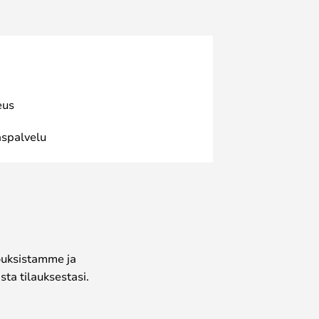
eus
spalvelu
jouksistamme ja
ta tilauksestasi.