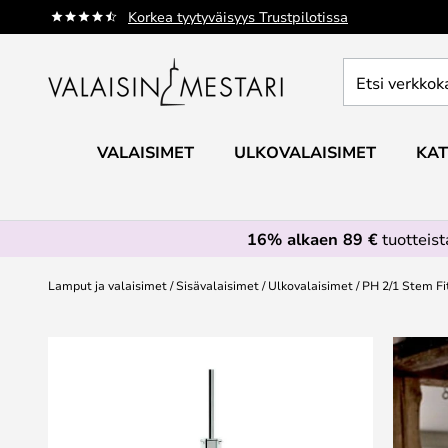
Skip
Korkea tyytyväisyys Trustpilotissa
to
Content
Etsi
verkkokaupan
valikoimasta...
VALAISIMET
ULKOVALAISIMET
KAT
16% alkaen 89 €
tuotteis
Lamput ja valaisimet
Sisävalaisimet
Ulkovalaisimet
PH 2/1 Stem Fi
Skip
to
the
end