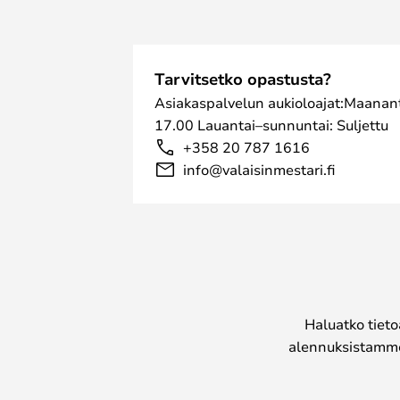
Tarvitsetko opastusta?
Asiakaspalvelun aukioloajat:Maanant
17.00 Lauantai–sunnuntai: Suljettu
+358 20 787 1616
info@valaisinmestari.fi
Haluatko tieto
alennuksistamme