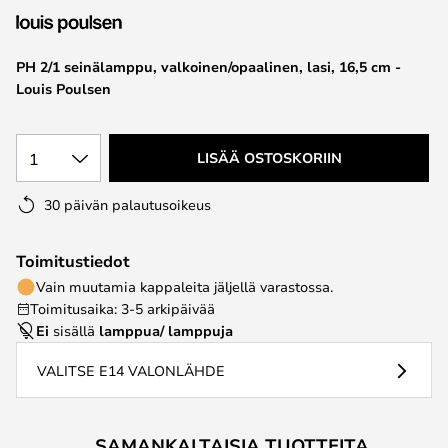
the
images
PH 2/1 seinälamppu, valkoinen/opaalinen, lasi, 16,5 cm -
gallery
Louis Poulsen
1
LISÄÄ OSTOSKORIIN
30 päivän palautusoikeus
Toimitustiedot
Vain muutamia kappaleita jäljellä varastossa.
Toimitusaika: 3-5 arkipäivää
Ei
sisällä
lamppua/ lamppuja
VALITSE E14 VALONLÄHDE
SAMANKALTAISIA TUOTTEITA