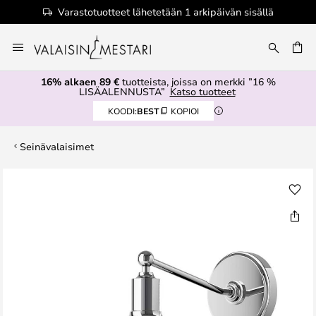
Varastotuotteet lähetetään 1 arkipäivän sisällä
Skip
to
Content
16% alkaen 89 €
tuotteista, joissa on merkki ”16 %
LISÄALENNUSTA”
Katso tuotteet
KOODI:
BEST
KOPIOI
Seinävalaisimet
Skip
to
the
end
of
the
images
gallery