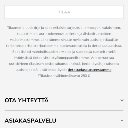
TILAA
Tilaamalla uutiskirje ja saat erilaisia tarjouksia lamppujen, valaisinten,
tuulettimien, aurinkokennovalaisinten ja älykotituotteiden
valikoimastamme. Lähetämme sinulle myös vain uutiskirjetilaajille
tarkoitetut erikoistarjouksemme, tuotesuosituksia ja tietoa uutuuksista.
Saat lisäksi mahdollisuuden arvioida ja suositella tuotteita sekä
hyödyllistä tietoa yhteistyökumppaneiltamme. Voit peruuttaa
uutiskirjeen tilauksen koska tahansa linkistä, jonka löydät jokaisesta
uutiskirjeestä. Lisätietoa löydät
tietosuojaselosteestamme
.
*Tilauksen vähimmäisarvo 250 €.
OTA YHTEYTTÄ
ASIAKASPALVELU