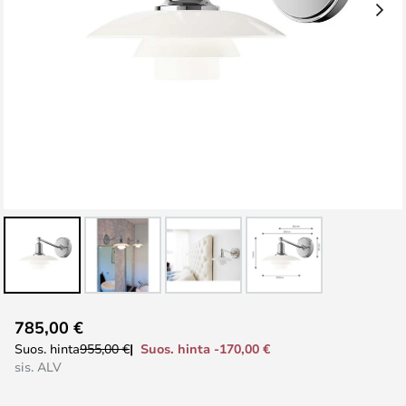
Skip
785,00 €
to
Suos. hinta -170,00 €
Suos. hinta
955,00 €
the
sis. ALV
beginning
of