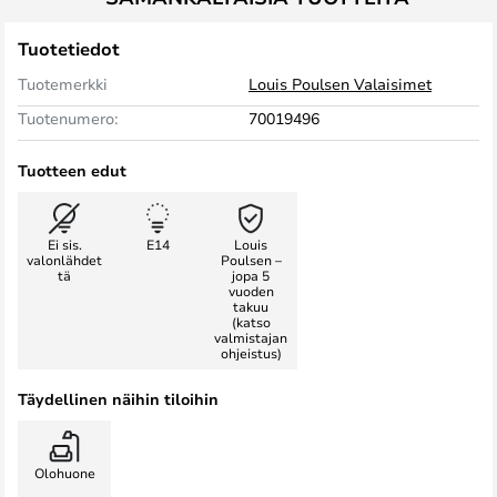
Tuotetiedot
Tuotemerkki
Louis Poulsen Valaisimet
Tuotenumero:
70019496
Tuotteen edut
Ei sis.
E14
Louis
valonlähdet
Poulsen –
tä
jopa 5
vuoden
takuu
(katso
valmistajan
ohjeistus)
Täydellinen näihin tiloihin
Olohuone