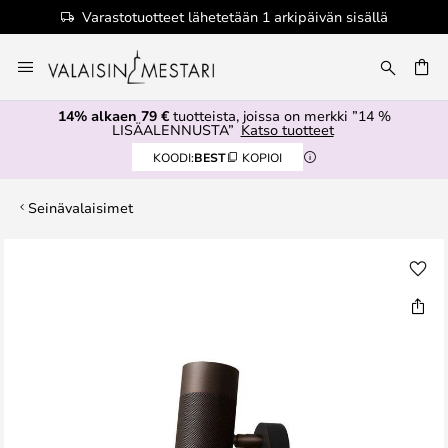
Varastotuotteet lähetetään 1 arkipäivän sisällä
Skip
to
Content
14% alkaen 79 €
tuotteista, joissa on merkki ”14 %
LISÄALENNUSTA”
Katso tuotteet
KOODI:
BEST
KOPIOI
Seinävalaisimet
Skip
to
the
end
of
the
images
gallery