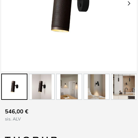
Skip
546,00 €
to
sis. ALV
the
beginning
of