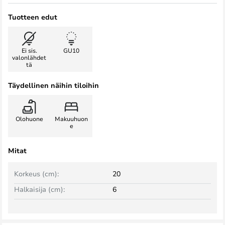
Tuotteen edut
Ei sis.
GU10
valonlähdet
tä
Täydellinen näihin tiloihin
Olohuone
Makuuhuon
e
Mitat
Korkeus (cm):
20
Halkaisija (cm):
6