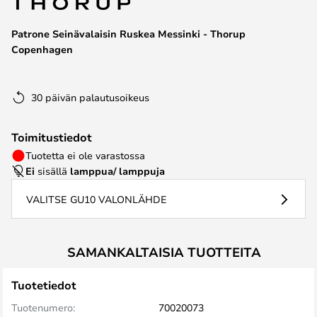
the
images
Patrone Seinävalaisin Ruskea Messinki - Thorup
gallery
Copenhagen
30 päivän palautusoikeus
Toimitustiedot
Tuotetta ei ole varastossa
Ei
sisällä
lamppua/ lamppuja
VALITSE GU10 VALONLÄHDE
SAMANKALTAISIA TUOTTEITA
Tuotetiedot
Tuotenumero:
70020073