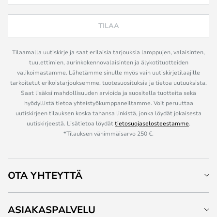
TILAA
Tilaamalla uutiskirje ja saat erilaisia tarjouksia lamppujen, valaisinten,
tuulettimien, aurinkokennovalaisinten ja älykotituotteiden
valikoimastamme. Lähetämme sinulle myös vain uutiskirjetilaajille
tarkoitetut erikoistarjouksemme, tuotesuosituksia ja tietoa uutuuksista.
Saat lisäksi mahdollisuuden arvioida ja suositella tuotteita sekä
hyödyllistä tietoa yhteistyökumppaneiltamme. Voit peruuttaa
uutiskirjeen tilauksen koska tahansa linkistä, jonka löydät jokaisesta
uutiskirjeestä. Lisätietoa löydät
tietosuojaselosteestamme
.
*Tilauksen vähimmäisarvo 250 €.
OTA YHTEYTTÄ
ASIAKASPALVELU