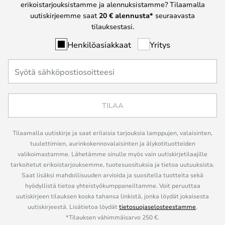
erikoistarjouksistamme ja alennuksistamme? Tilaamalla
uutiskirjeemme saat
20 € alennusta*
seuraavasta
tilauksestasi.
Henkilöasiakkaat
Yritys
TILAA
Tilaamalla uutiskirje ja saat erilaisia tarjouksia lamppujen, valaisinten,
tuulettimien, aurinkokennovalaisinten ja älykotituotteiden
valikoimastamme. Lähetämme sinulle myös vain uutiskirjetilaajille
tarkoitetut erikoistarjouksemme, tuotesuosituksia ja tietoa uutuuksista.
Saat lisäksi mahdollisuuden arvioida ja suositella tuotteita sekä
hyödyllistä tietoa yhteistyökumppaneiltamme. Voit peruuttaa
uutiskirjeen tilauksen koska tahansa linkistä, jonka löydät jokaisesta
uutiskirjeestä. Lisätietoa löydät
tietosuojaselosteestamme
.
*Tilauksen vähimmäisarvo 250 €.