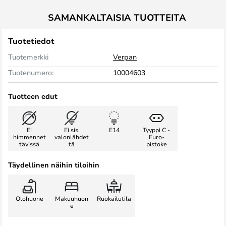
SAMANKALTAISIA TUOTTEITA
Tuotetiedot
Tuotemerkki
Verpan
Tuotenumero:
10004603
Tuotteen edut
Ei
Ei sis.
E14
Tyyppi C -
himmennet
valonlähdet
Euro-
tävissä
tä
pistoke
Täydellinen näihin tiloihin
Olohuone
Makuuhuon
Ruokailutila
e