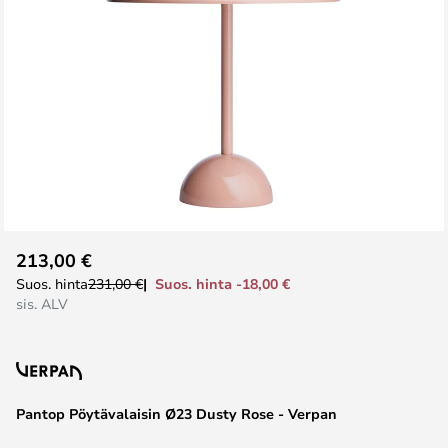
Skip
213,00 €
to
Suos. hinta -18,00 €
Suos. hinta
231,00 €
the
sis. ALV
beginning
of
the
images
Pantop Pöytävalaisin Ø23 Dusty Rose - Verpan
gallery