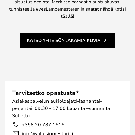
sisustusideoista. Merkitse parhaat sisustuskuvasi
tunnisteella #yesLampemesteren ja saatat nähdä kotisi
täällä!
KATSO YHTEISÖN JAKAMIA KUVIA
Tarvitsetko opastusta?
Asiakaspalvelun aukioloajat:Maanantai–
perjantai: 09.30 - 17.00 Lauantai–sunnuntai:
Suljettu
+358 20 787 1616
info@valaisinmestari.fi