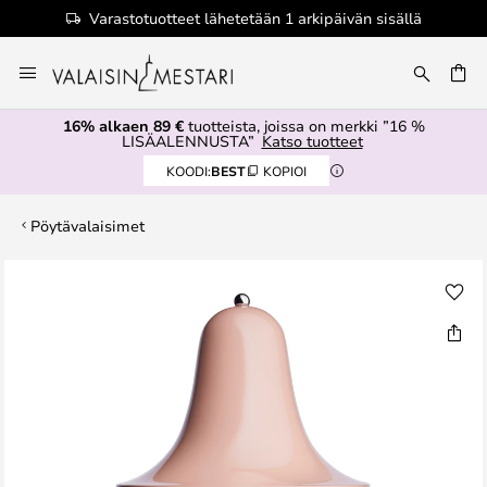
Varastotuotteet lähetetään 1 arkipäivän sisällä
Skip
to
Content
16% alkaen 89 €
tuotteista, joissa on merkki ”16 %
LISÄALENNUSTA”
Katso tuotteet
KOODI:
BEST
KOPIOI
Pöytävalaisimet
Skip
to
the
end
of
the
images
gallery