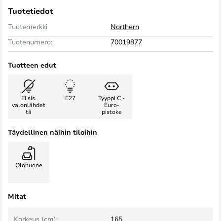
Tuotetiedot
Tuotemerkki
Northern
Tuotenumero:
70019877
Tuotteen edut
Ei sis.
E27
Tyyppi C -
valonlähdet
Euro-
tä
pistoke
Täydellinen näihin tiloihin
Olohuone
Mitat
Korkeus (cm):
165