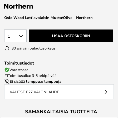
the
images
Oslo Wood Lattiavalaisin Musta/Olive - Northern
gallery
1
LISÄÄ OSTOSKORIIN
30 päivän palautusoikeus
Toimitustiedot
Varastossa
Toimitusaika: 3-5 arkipäivää
Ei
sisällä
lamppua/ lamppuja
VALITSE E27 VALONLÄHDE
SAMANKALTAISIA TUOTTEITA