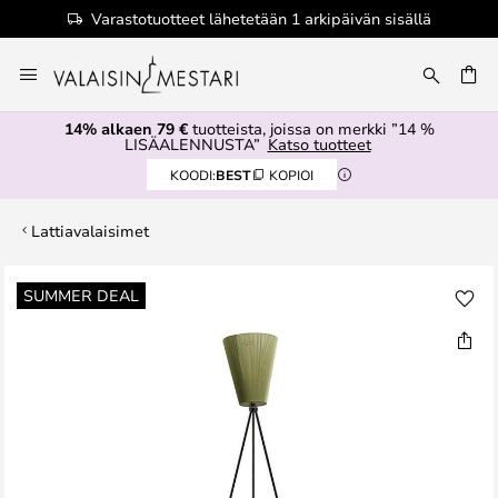
Varastotuotteet lähetetään 1 arkipäivän sisällä
Skip
to
Content
14% alkaen 79 €
tuotteista, joissa on merkki ”14 %
LISÄALENNUSTA”
Katso tuotteet
KOODI:
BEST
KOPIOI
Lattiavalaisimet
Skip
SUMMER DEAL
to
the
end
of
the
images
gallery