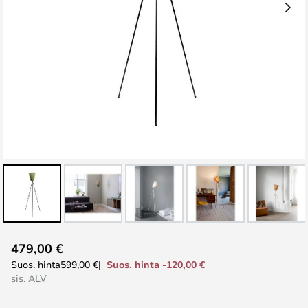
Skip
479,00 €
to
Suos. hinta -120,00 €
Suos. hinta
599,00 €
the
sis. ALV
beginning
of