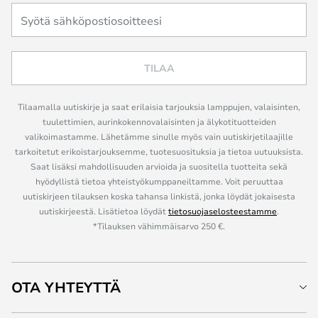
TILAA
Tilaamalla uutiskirje ja saat erilaisia tarjouksia lamppujen, valaisinten,
tuulettimien, aurinkokennovalaisinten ja älykotituotteiden
valikoimastamme. Lähetämme sinulle myös vain uutiskirjetilaajille
tarkoitetut erikoistarjouksemme, tuotesuosituksia ja tietoa uutuuksista.
Saat lisäksi mahdollisuuden arvioida ja suositella tuotteita sekä
hyödyllistä tietoa yhteistyökumppaneiltamme. Voit peruuttaa
uutiskirjeen tilauksen koska tahansa linkistä, jonka löydät jokaisesta
uutiskirjeestä. Lisätietoa löydät
tietosuojaselosteestamme
.
*Tilauksen vähimmäisarvo 250 €.
OTA YHTEYTTÄ