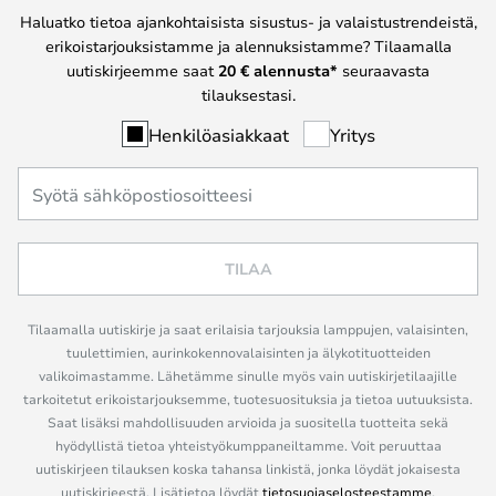
Haluatko tietoa ajankohtaisista sisustus- ja valaistustrendeistä,
erikoistarjouksistamme ja alennuksistamme? Tilaamalla
uutiskirjeemme saat
20 € alennusta*
seuraavasta
tilauksestasi.
Henkilöasiakkaat
Yritys
TILAA
Tilaamalla uutiskirje ja saat erilaisia tarjouksia lamppujen, valaisinten,
tuulettimien, aurinkokennovalaisinten ja älykotituotteiden
valikoimastamme. Lähetämme sinulle myös vain uutiskirjetilaajille
tarkoitetut erikoistarjouksemme, tuotesuosituksia ja tietoa uutuuksista.
Saat lisäksi mahdollisuuden arvioida ja suositella tuotteita sekä
hyödyllistä tietoa yhteistyökumppaneiltamme. Voit peruuttaa
uutiskirjeen tilauksen koska tahansa linkistä, jonka löydät jokaisesta
uutiskirjeestä. Lisätietoa löydät
tietosuojaselosteestamme
.