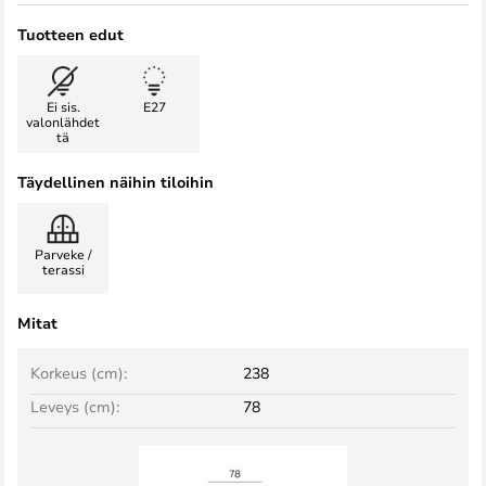
Tuotteen edut
Ei sis.
E27
valonlähdet
tä
Täydellinen näihin tiloihin
Parveke /
terassi
Mitat
Korkeus (cm):
238
Leveys (cm):
78