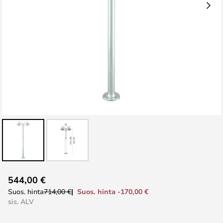
Skip
544,00 €
to
Suos. hinta -170,00 €
Suos. hinta
714,00 €
the
sis. ALV
beginning
of