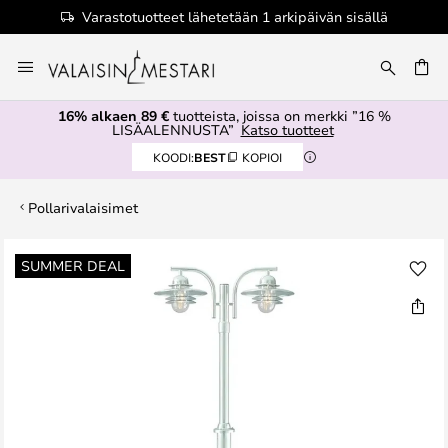
Varastotuotteet lähetetään 1 arkipäivän sisällä
Skip
to
Content
16% alkaen 89 €
tuotteista, joissa on merkki ”16 %
LISÄALENNUSTA”
Katso tuotteet
KOODI:
BEST
KOPIOI
Pollarivalaisimet
Skip
SUMMER DEAL
to
the
end
of
the
images
gallery