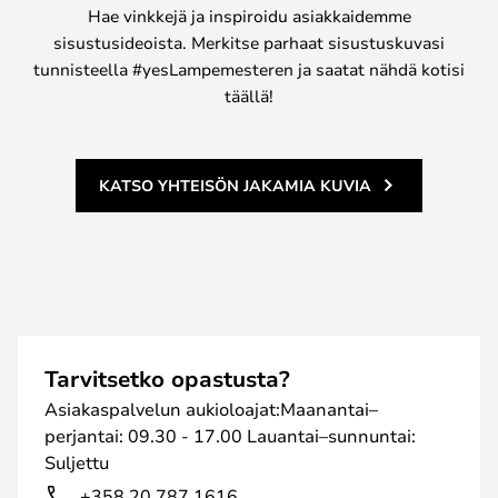
Hae vinkkejä ja inspiroidu asiakkaidemme
sisustusideoista. Merkitse parhaat sisustuskuvasi
tunnisteella #yesLampemesteren ja saatat nähdä kotisi
täällä!
KATSO YHTEISÖN JAKAMIA KUVIA
Tarvitsetko opastusta?
Asiakaspalvelun aukioloajat:Maanantai–
perjantai: 09.30 - 17.00 Lauantai–sunnuntai:
Suljettu
+358 20 787 1616