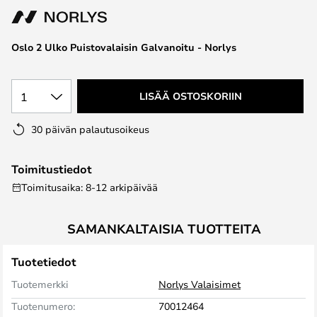
the
images
Oslo 2 Ulko Puistovalaisin Galvanoitu - Norlys
gallery
1
LISÄÄ OSTOSKORIIN
30 päivän palautusoikeus
Toimitustiedot
Toimitusaika: 8-12 arkipäivää
SAMANKALTAISIA TUOTTEITA
Tuotetiedot
Tuotemerkki
Norlys Valaisimet
Tuotenumero:
70012464