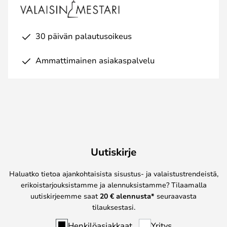
30 päivän palautusoikeus
Ammattimainen asiakaspalvelu
Uutiskirje
Haluatko tietoa ajankohtaisista sisustus- ja valaistustrendeistä,
erikoistarjouksistamme ja alennuksistamme? Tilaamalla
uutiskirjeemme saat
20 € alennusta*
seuraavasta
tilauksestasi.
Henkilöasiakkaat
Yritys