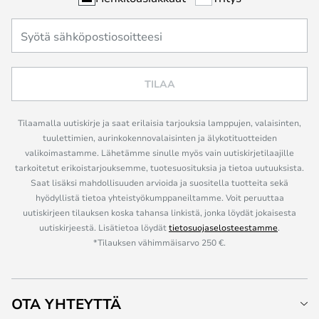
TILAA
Tilaamalla uutiskirje ja saat erilaisia tarjouksia lamppujen, valaisinten,
tuulettimien, aurinkokennovalaisinten ja älykotituotteiden
valikoimastamme. Lähetämme sinulle myös vain uutiskirjetilaajille
tarkoitetut erikoistarjouksemme, tuotesuosituksia ja tietoa uutuuksista.
Saat lisäksi mahdollisuuden arvioida ja suositella tuotteita sekä
hyödyllistä tietoa yhteistyökumppaneiltamme. Voit peruuttaa
uutiskirjeen tilauksen koska tahansa linkistä, jonka löydät jokaisesta
uutiskirjeestä. Lisätietoa löydät
tietosuojaselosteestamme
.
*Tilauksen vähimmäisarvo 250 €.
OTA YHTEYTTÄ