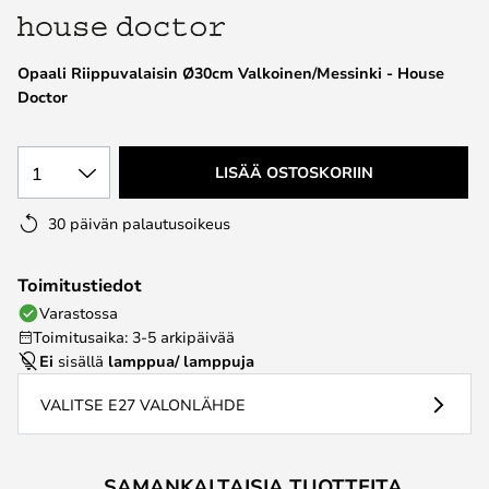
the
images
Opaali Riippuvalaisin Ø30cm Valkoinen/Messinki - House
gallery
Doctor
1
LISÄÄ OSTOSKORIIN
30 päivän palautusoikeus
Toimitustiedot
Varastossa
Toimitusaika: 3-5 arkipäivää
Ei
sisällä
lamppua/ lamppuja
VALITSE E27 VALONLÄHDE
SAMANKALTAISIA TUOTTEITA