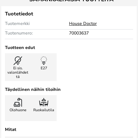
Tuotetiedot
Tuotemerkki
House Doctor
Tuotenumero:
70003637
Tuotteen edut
Ei sis.
E27
valonlähdet
tä
Täydellinen näihin tiloihin
Olohuone
Ruokailutila
Mitat