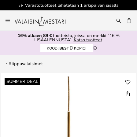
Varastotuotteet lähetetään 1 arkipäivän sisällä
Skip
to
Content
16% alkaen 89 €
tuotteista, joissa on merkki ”16 %
LISÄALENNUSTA”
Katso tuotteet
KOODI:
BEST
KOPIOI
Riippuvalaisimet
Skip
SUMMER DEAL
to
the
end
of
the
images
gallery