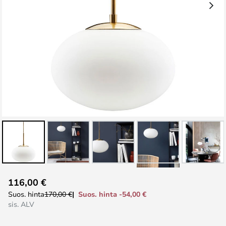
Skip
116,00 €
to
Suos. hinta -54,00 €
Suos. hinta
170,00 €
the
sis. ALV
beginning
of