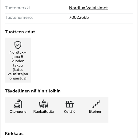
Tuotemerkki
Nordlux Valaisimet
Tuotenumero:
70022665
Tuotteen edut
Nordlux –
jopa 5
vuoden
takuu
(katso
valmistajan
ohjeistus)
Täydellinen näihin tiloihin
Olohuone
Ruokailutila
Keittiö
Eteinen
Kirkkaus