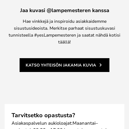
Jaa kuvasi @lampemesteren kanssa
Hae vinkkejä ja inspiroidu asiakkaidemme
sisustusideoista. Merkitse parhaat sisustuskuvasi
tunnisteella #yesLampemesteren ja saatat nähdä kotisi
täällä!
KATSO YHTEISÖN JAKAMIA KUVIA
Tarvitsetko opastusta?
Asiakaspalvelun aukioloajat:Maanantai–