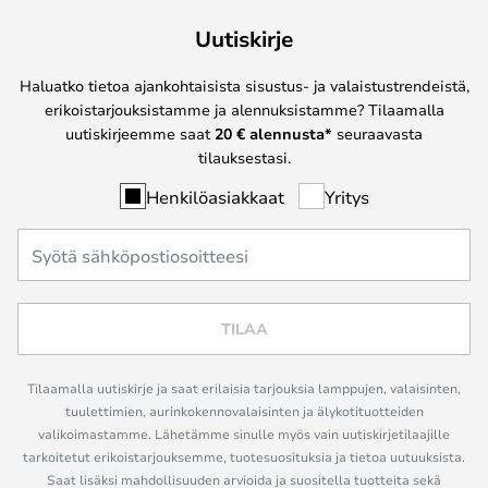
Uutiskirje
Haluatko tietoa ajankohtaisista sisustus- ja valaistustrendeistä,
erikoistarjouksistamme ja alennuksistamme? Tilaamalla
uutiskirjeemme saat
20 € alennusta*
seuraavasta
tilauksestasi.
Henkilöasiakkaat
Yritys
TILAA
Tilaamalla uutiskirje ja saat erilaisia tarjouksia lamppujen, valaisinten,
tuulettimien, aurinkokennovalaisinten ja älykotituotteiden
valikoimastamme. Lähetämme sinulle myös vain uutiskirjetilaajille
tarkoitetut erikoistarjouksemme, tuotesuosituksia ja tietoa uutuuksista.
Saat lisäksi mahdollisuuden arvioida ja suositella tuotteita sekä