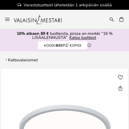
Varastotuotteet lähetetään 1 arkipäivän sisällä
Skip
to
Content
16% alkaen 89 €
tuotteista, joissa on merkki ”16 %
LISÄALENNUSTA”
Katso tuotteet
KOODI:
BEST
KOPIOI
Kattovalaisimet
Skip
to
the
end
of
the
images
gallery