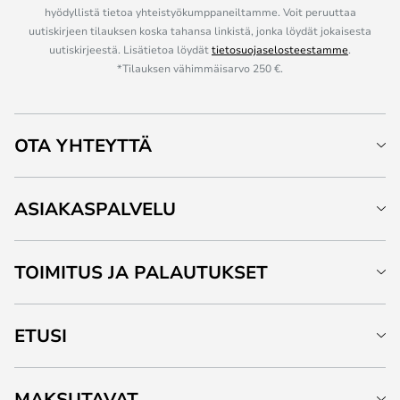
hyödyllistä tietoa yhteistyökumppaneiltamme. Voit peruuttaa
uutiskirjeen tilauksen koska tahansa linkistä, jonka löydät jokaisesta
uutiskirjeestä. Lisätietoa löydät
tietosuojaselosteestamme
.
*Tilauksen vähimmäisarvo 250 €.
OTA YHTEYTTÄ
ASIAKASPALVELU
TOIMITUS JA PALAUTUKSET
ETUSI
MAKSUTAVAT