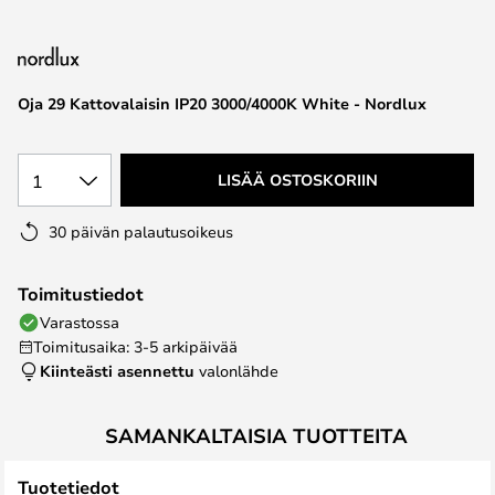
the
images
gallery
Oja 29 Kattovalaisin IP20 3000/4000K White - Nordlux
1
LISÄÄ OSTOSKORIIN
30 päivän palautusoikeus
Toimitustiedot
Varastossa
Toimitusaika: 3-5 arkipäivää
Kiinteästi asennettu
valonlähde
SAMANKALTAISIA TUOTTEITA
Tuotetiedot