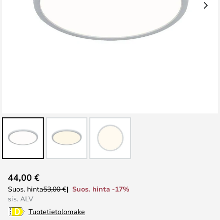
Skip
44,00 €
to
Suos. hinta -17%
Suos. hinta
53,00 €
the
sis. ALV
beginning
Tuotetietolomake
of