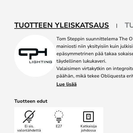
beginning
of
the
TUOTTEEN YLEISKATSAUS
T
images
gallery
Tom Steppin suunnittelema The Obl
mainiosti niin yksityisiin kuin julkis
epäsymmetrinen pää takaa sokais
täydellinen lukukaveri.
Valaisimen virtakytkin on integroit
päähän, mikä tekee Obliquesta erit
Huomaa, että lamppu on johdollin
Lue lisää
Tuotteen edut
Ei sis.
E27
Katkaisija
valonlähdettä
johdossa