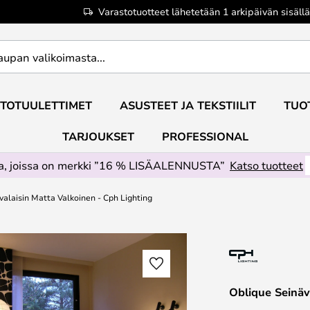
Varastotuotteet lähetetään 1 arkipäivän sisällä
TOTUULETTIMET
ASUSTEET JA TEKSTIILIT
TUO
TARJOUKSET
PROFESSIONAL
ta, joissa on merkki ”16 % LISÄALENNUSTA”
Katso tuotteet
valaisin Matta Valkoinen - Cph Lighting
Oblique Seinäv