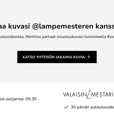
aa kuvasi @lampemesteren kans
ustusideoista. Merkitse parhaat sisustuskuvasi tunnisteella #ye
KATSO YHTEISÖN JAKAMIA KUVIA
ai–perjantai: 09.30 -
30 päivän palautusoik