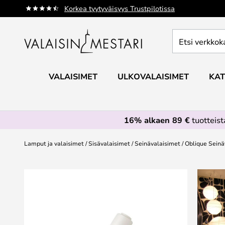
Skip
Korkea tyytyväisyys Trustpilotissa
to
Content
Etsi
verkkokaupan
valikoimasta...
VALAISIMET
ULKOVALAISIMET
KAT
16% alkaen 89 €
tuotteis
Lamput ja valaisimet
Sisävalaisimet
Seinävalaisimet
Oblique Seinä
Skip
to
the
end