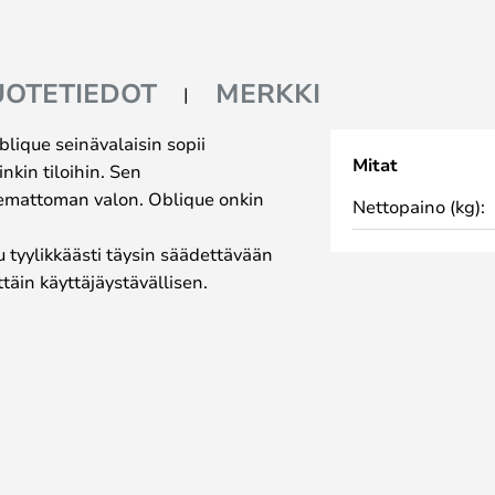
UOTETIEDOT
MERKKI
ique seinävalaisin sopii
Mitat
iinkin tiloihin. Sen
emattoman valon. Oblique onkin
Nettopaino (kg):
u tyylikkäästi täysin säädettävään
täin käyttäjäystävällisen.
en!