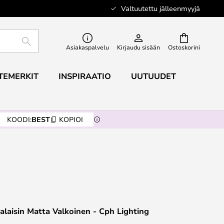
Valtuutettu jälleenmyyjä
ETSI
Asiakaspalvelu
Kirjaudu sisään
Ostoskorini
TEMERKIT
INSPIRAATIO
UUTUUDET
KOODI:
BEST
KOPIOI
alaisin Matta Valkoinen - Cph Lighting