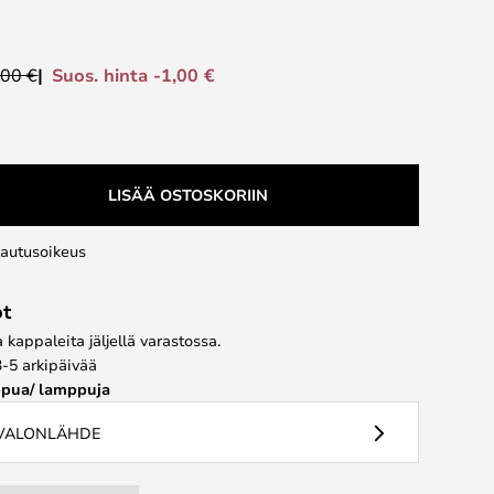
Suos. hinta -1,00 €
,00 €
LISÄÄ OSTOSKORIIN
lautusoikeus
ot
kappaleita jäljellä varastossa.
3-5 arkipäivää
pua/ lamppuja
 VALONLÄHDE