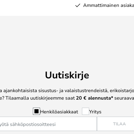
Ammattimainen asiaka
Uutiskirje
a ajankohtaisista sisustus- ja valaistustrendeistä, erikoistar
? Tilaamalla uutiskirjeemme saat
20 € alennusta*
seuraavas
Henkilöasiakkaat
Yritys
TILAA