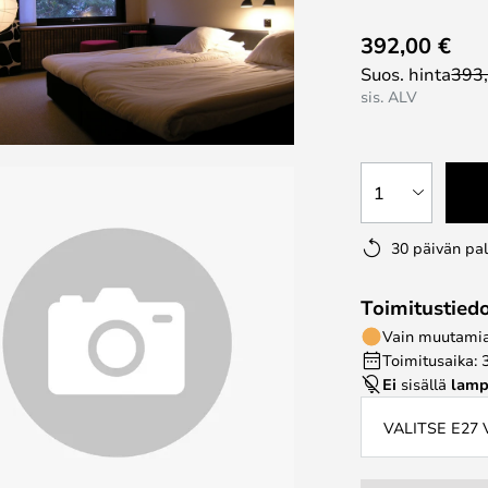
392,00 €
Suos. hinta
393
sis. ALV
1
30 päivän pa
Toimitustied
Vain muutamia 
Toimitusaika: 
Ei
sisällä
lamp
VALITSE E27