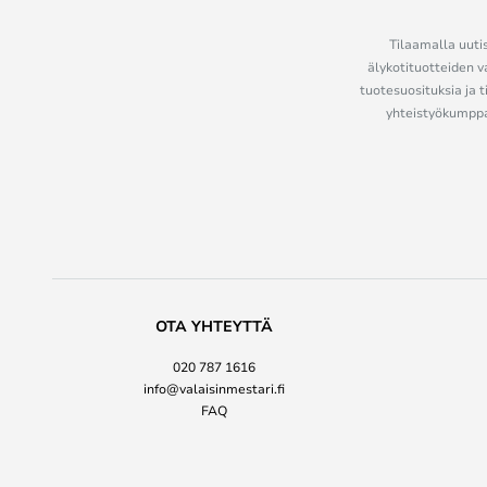
Tilaamalla uutis
älykotituotteiden v
tuotesuosituksia ja t
yhteistyökumppan
OTA YHTEYTTÄ
020 787 1616
info@valaisinmestari.fi
FAQ