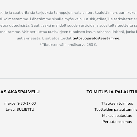
kirje ja saat erilaisia tarjouksia lamppujen, valaisinten, tuulettimien, aurinkoke
alikoimastamme. Lähetämme sinulle myös vain uutiskirjetilaajille tarkoitetut 
ietoa uutuuksista. Saat lisäksi mahdollisuuden arvioida ja suositella tuotteita s
eiltamme. Voit peruuttaa uutiskirjeen tilauksen koska tahansa linkistä, jonka 
uutiskirjeestä. Lisätietoa löydät
tietosuojaselosteestamme
.
*Tilauksen vähimmäisarvo 250 €.
ASIAKASPALVELU
TOIMITUS JA PALAUTU
ma-pe: 9.30-17:00
Tilauksen toimitus
la-su: SULJETTU
Tuotteiden palauttamin
Maksun palautus
Peruuta sopimus