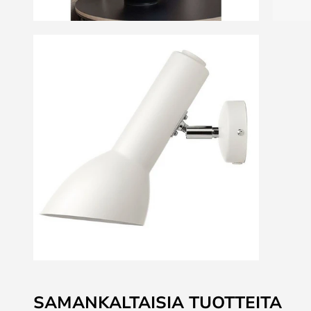
Skip
to
SAMANKALTAISIA TUOTTEITA
the