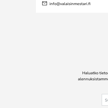
info@valaisinmestari.fi
Haluatko tieto
alennuksistamme