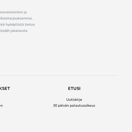
nnovalaisinten ja
erikoistarjouksemme,
ekä hyödyllistä tietoa
löydät jokaisesta
KSET
ETUSI
Uutiskirje
en
30 päivän palautusoikeus