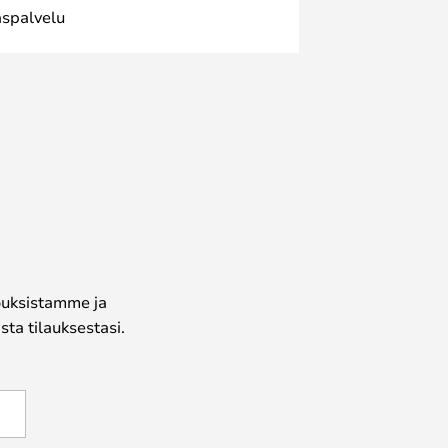
spalvelu
jouksistamme ja
ta tilauksestasi.