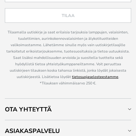
TILAA
Tilaamalla uutiskirje ja saat erilaisia tarjouksia lamppujen, valaisinten,
tuulettimien, aurinkokennovalaisinten ja älykotituotteiden
valikoimastamme. Lähetämme sinulle myös vain uutiskirjetilaajille
tarkoitetut erikoistarjouksemme, tuotesuosituksia ja tietoa uutuuksista.
Saat lisäksi mahdollisuuden arvioida ja suositella tuotteita sekä
hyödyllistä tietoa yhteistyökumppaneiltamme. Voit peruuttaa
uutiskirjeen tilauksen koska tahansa linkistä, jonka löydät jokaisesta
uutiskirjeestä. Lisätietoa löydät
tietosuojaselosteestamme
.
*Tilauksen vähimmäisarvo 250 €.
OTA YHTEYTTÄ
ASIAKASPALVELU