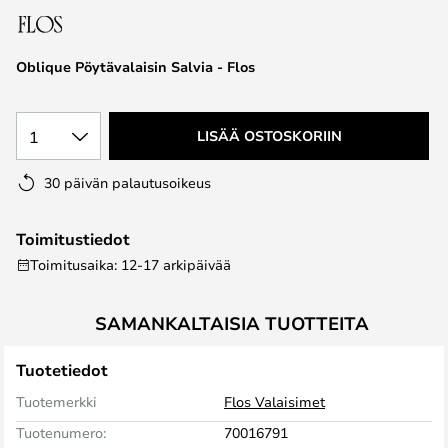
the
images
Oblique Pöytävalaisin Salvia - Flos
gallery
1
LISÄÄ OSTOSKORIIN
30 päivän palautusoikeus
Toimitustiedot
Toimitusaika: 12-17 arkipäivää
SAMANKALTAISIA TUOTTEITA
Tuotetiedot
Tuotemerkki
Flos Valaisimet
Tuotenumero:
70016791