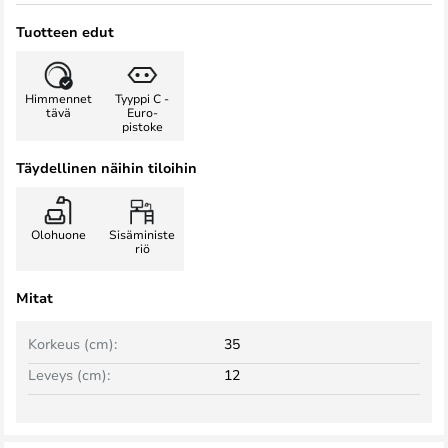
Tuotteen edut
Himmennet
Tyyppi C -
tävä
Euro-
pistoke
Täydellinen näihin tiloihin
Olohuone
Sisäministe
riö
Mitat
Korkeus (cm):
35
Leveys (cm):
12