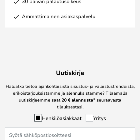
30 päivän palautusoikeus
Ammattimainen asiakaspalvelu
Uutiskirje
Haluatko tietoa ajankohtaisista sisustus- ja valaistustrendeistä,
erikoistarjouksistamme ja alennuksistamme? Tilaamalla
uutiskirjeemme saat
20 € alennusta*
seuraavasta
tilauksestasi.
Henkilöasiakkaat
Yritys