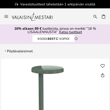
Varastotuotteet lähetetään 1 arkipäivän sisällä
Skip
to
Content
16% alkaen 89 €
tuotteista, joissa on merkki ”16 %
LISÄALENNUSTA”
Katso tuotteet
KOODI:
BEST
KOPIOI
Pöytävalaisimet
Skip
to
the
end
of
the
images
gallery