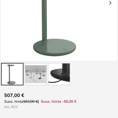
Skip
507,00 €
to
Suos. hinta -56,00 €
Suos. hinta
563,00 €
the
sis. ALV
beginning
of