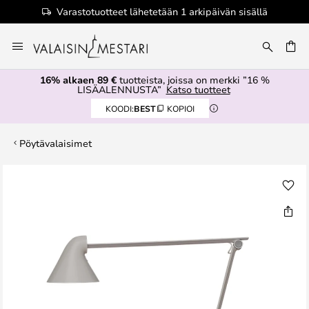
Varastotuotteet lähetetään 1 arkipäivän sisällä
Skip
to
Content
16% alkaen 89 €
tuotteista, joissa on merkki ”16 %
LISÄALENNUSTA”
Katso tuotteet
KOODI:
BEST
KOPIOI
Pöytävalaisimet
Skip
to
the
end
of
the
images
gallery