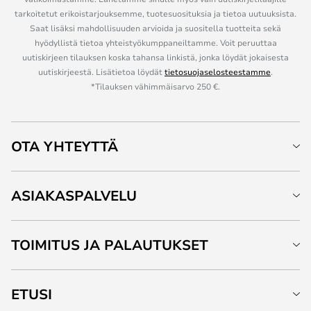
tarkoitetut erikoistarjouksemme, tuotesuosituksia ja tietoa uutuuksista.
Saat lisäksi mahdollisuuden arvioida ja suositella tuotteita sekä
hyödyllistä tietoa yhteistyökumppaneiltamme. Voit peruuttaa
uutiskirjeen tilauksen koska tahansa linkistä, jonka löydät jokaisesta
uutiskirjeestä. Lisätietoa löydät
tietosuojaselosteestamme
.
*Tilauksen vähimmäisarvo 250 €.
OTA YHTEYTTÄ
ASIAKASPALVELU
TOIMITUS JA PALAUTUKSET
ETUSI