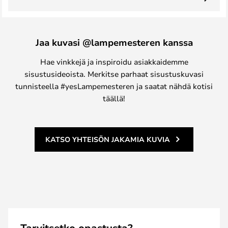
Jaa kuvasi @lampemesteren kanssa
Hae vinkkejä ja inspiroidu asiakkaidemme
sisustusideoista. Merkitse parhaat sisustuskuvasi
tunnisteella #yesLampemesteren ja saatat nähdä kotisi
täällä!
KATSO YHTEISÖN JAKAMIA KUVIA
Tarvitsetko opastusta?