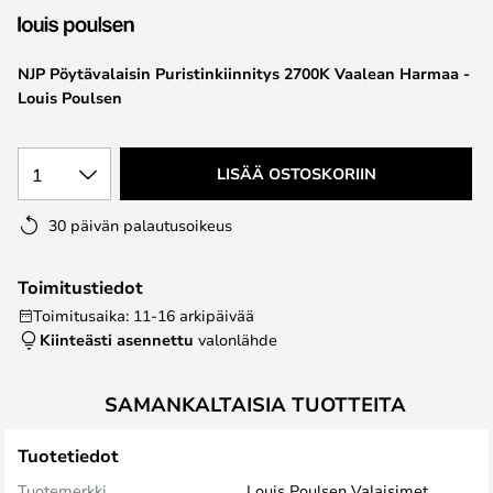
the
images
NJP Pöytävalaisin Puristinkiinnitys 2700K Vaalean Harmaa -
gallery
Louis Poulsen
1
LISÄÄ OSTOSKORIIN
30 päivän palautusoikeus
Toimitustiedot
Toimitusaika: 11-16 arkipäivää
Kiinteästi asennettu
valonlähde
SAMANKALTAISIA TUOTTEITA
Tuotetiedot
Tuotemerkki
Louis Poulsen Valaisimet