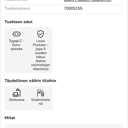
Tuotenumero:
70005155
Tuotteen edut
Tyyppi C -
Louis
Euro-
Poulsen –
pistoke
jopa 5
vuoden
takuu
(katso
valmistajan
ohjeistus)
Täydellinen näihin tiloihin
Olohuone
Sisäministe
riö
Mitat