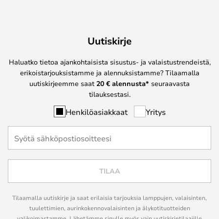
Uutiskirje
Haluatko tietoa ajankohtaisista sisustus- ja valaistustrendeistä,
erikoistarjouksistamme ja alennuksistamme? Tilaamalla
uutiskirjeemme saat
20 € alennusta*
seuraavasta
tilauksestasi.
Henkilöasiakkaat
Yritys
TILAA
Tilaamalla uutiskirje ja saat erilaisia tarjouksia lamppujen, valaisinten,
tuulettimien, aurinkokennovalaisinten ja älykotituotteiden
valikoimastamme. Lähetämme sinulle myös vain uutiskirjetilaajille