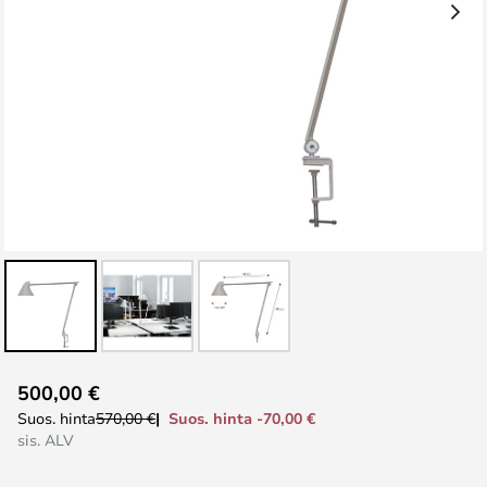
Skip
500,00 €
to
Suos. hinta -70,00 €
Suos. hinta
570,00 €
the
sis. ALV
beginning
of