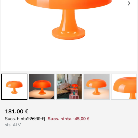
Skip
181,00 €
to
Suos. hinta -45,00 €
Suos. hinta
226,00 €
the
sis. ALV
beginning
of