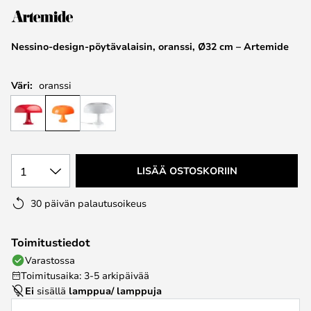
the
images
Nessino-design-pöytävalaisin, oranssi, Ø32 cm – Artemide
gallery
Väri:
oranssi
1
LISÄÄ OSTOSKORIIN
30 päivän palautusoikeus
Toimitustiedot
Varastossa
Toimitusaika: 3-5 arkipäivää
Ei
sisällä
lamppua/ lamppuja