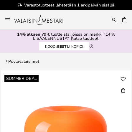
Varastotuotteet lähetetään 1 arkipäivän sisällä
Skip
to
Content
14% alkaen 79 €
tuotteista, joissa on merkki ”14 %
LISÄALENNUSTA”
Katso tuotteet
KOODI:
BEST
KOPIOI
Pöytävalaisimet
Skip
SUMMER DEAL
to
the
end
of
the
images
gallery