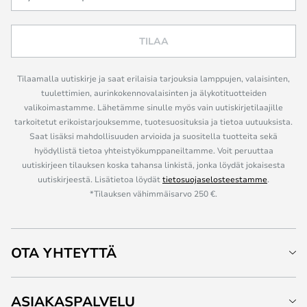
TILAA
Tilaamalla uutiskirje ja saat erilaisia tarjouksia lamppujen, valaisinten,
tuulettimien, aurinkokennovalaisinten ja älykotituotteiden
valikoimastamme. Lähetämme sinulle myös vain uutiskirjetilaajille
tarkoitetut erikoistarjouksemme, tuotesuosituksia ja tietoa uutuuksista.
Saat lisäksi mahdollisuuden arvioida ja suositella tuotteita sekä
hyödyllistä tietoa yhteistyökumppaneiltamme. Voit peruuttaa
uutiskirjeen tilauksen koska tahansa linkistä, jonka löydät jokaisesta
uutiskirjeestä. Lisätietoa löydät
tietosuojaselosteestamme
.
*Tilauksen vähimmäisarvo 250 €.
OTA YHTEYTTÄ
ASIAKASPALVELU