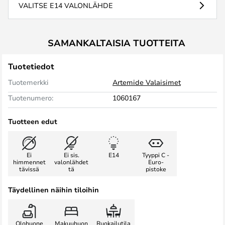
VALITSE E14 VALONLÄHDE
SAMANKALTAISIA TUOTTEITA
Tuotetiedot
Tuotemerkki
Artemide Valaisimet
Tuotenumero:
1060167
Tuotteen edut
Ei
Ei sis.
E14
Tyyppi C -
himmennet
valonlähdet
Euro-
tävissä
tä
pistoke
Täydellinen näihin tiloihin
Olohuone
Makuuhuon
Ruokailutila