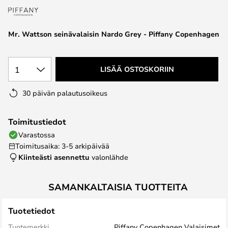
the
images
Mr. Wattson seinävalaisin Nardo Grey - Piffany Copenhagen
gallery
1
LISÄÄ OSTOSKORIIN
30 päivän palautusoikeus
Toimitustiedot
Varastossa
Toimitusaika: 3-5 arkipäivää
Kiinteästi asennettu
valonlähde
SAMANKALTAISIA TUOTTEITA
Tuotetiedot
Tuotemerkki
Piffany Copenhagen Valaisimet