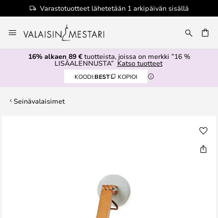
Varastotuotteet lähetetään 1 arkipäivän sisällä
Skip
to
Content
16% alkaen 89 €
tuotteista, joissa on merkki ”16 %
LISÄALENNUSTA”
Katso tuotteet
KOODI:
BEST
KOPIOI
Seinävalaisimet
Skip
to
the
end
of
the
images
gallery