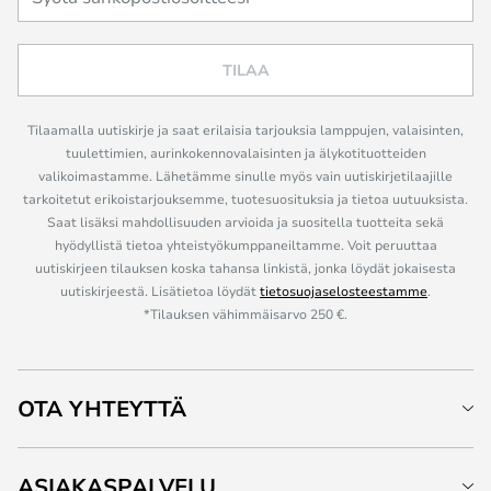
TILAA
Tilaamalla uutiskirje ja saat erilaisia tarjouksia lamppujen, valaisinten,
tuulettimien, aurinkokennovalaisinten ja älykotituotteiden
valikoimastamme. Lähetämme sinulle myös vain uutiskirjetilaajille
tarkoitetut erikoistarjouksemme, tuotesuosituksia ja tietoa uutuuksista.
Saat lisäksi mahdollisuuden arvioida ja suositella tuotteita sekä
hyödyllistä tietoa yhteistyökumppaneiltamme. Voit peruuttaa
uutiskirjeen tilauksen koska tahansa linkistä, jonka löydät jokaisesta
uutiskirjeestä. Lisätietoa löydät
tietosuojaselosteestamme
.
*Tilauksen vähimmäisarvo 250 €.
OTA YHTEYTTÄ
ASIAKASPALVELU