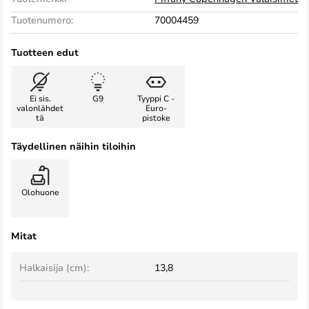
Tuotenumero:
70004459
Tuotteen edut
Ei sis.
G9
Tyyppi C -
valonlähdet
Euro-
tä
pistoke
Täydellinen näihin tiloihin
Olohuone
Mitat
Halkaisija (cm):
13,8