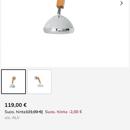
Skip
119,00 €
to
Suos. hinta -2,00 €
Suos. hinta
121,00 €
the
sis. ALV
beginning
of