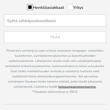
Henkilöasiakkaat
Yritys
TILAA
Tilaamalla uutiskirje ja saat erilaisia tarjouksia lamppujen, valaisinten,
tuulettimien, aurinkokennovalaisinten ja älykotituotteiden
valikoimastamme. Lähetämme sinulle myös vain uutiskirjetilaajille
tarkoitetut erikoistarjouksemme, tuotesuosituksia ja tietoa uutuuksista.
Saat lisäksi mahdollisuuden arvioida ja suositella tuotteita sekä
hyödyllistä tietoa yhteistyökumppaneiltamme. Voit peruuttaa
uutiskirjeen tilauksen koska tahansa linkistä, jonka löydät jokaisesta
uutiskirjeestä. Lisätietoa löydät
tietosuojaselosteestamme
.
*Tilauksen vähimmäisarvo 250 €.