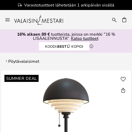
Varastotuotteet lähetetään 1 arkipäivän sisällä
Skip
to
Content
16% alkaen 89 €
tuotteista, joissa on merkki ”16 %
LISÄALENNUSTA”
Katso tuotteet
KOODI:
BEST
KOPIOI
Pöytävalaisimet
Skip
SUMMER DEAL
to
the
end
of
the
images
gallery