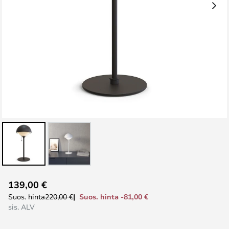
Skip
139,00 €
to
Suos. hinta -81,00 €
Suos. hinta
220,00 €
the
sis. ALV
beginning
of