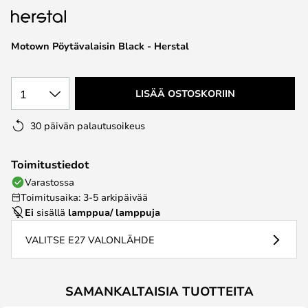
the
images
Motown Pöytävalaisin Black - Herstal
gallery
1
LISÄÄ OSTOSKORIIN
30 päivän palautusoikeus
Toimitustiedot
Varastossa
Toimitusaika: 3-5 arkipäivää
Ei
sisällä
lamppua/ lamppuja
VALITSE E27 VALONLÄHDE
SAMANKALTAISIA TUOTTEITA