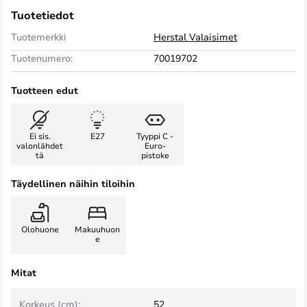
Tuotetiedot
Tuotemerkki
Herstal Valaisimet
Tuotenumero:
70019702
Tuotteen edut
Ei sis.
E27
Tyyppi C -
valonlähdet
Euro-
tä
pistoke
Täydellinen näihin tiloihin
Olohuone
Makuuhuon
e
Mitat
Korkeus (cm):
52