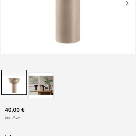
Skip
40,00 €
to
sis. ALV
the
beginning
of