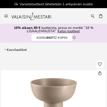
Varastotuotteet lähetetään 1 arkipäivän sisällä
Skip
to
Content
16% alkaen 89 €
tuotteista, joissa on merkki ”16 %
LISÄALENNUSTA”
Katso tuotteet
KOODI:
BEST
KOPIOI
Kasvilaatikot
Skip
to
the
end
of
the
images
gallery