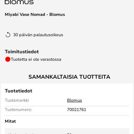
the
images
Miyabi Vase Nomad - Blomus
gallery
30 päivän palautusoikeus
Toimitustiedot
Tuotetta ei ole varastossa
SAMANKALTAISIA TUOTTEITA
Tuotetiedot
Tuotemerkki
Blomus
Tuotenumero:
70021761
Mitat