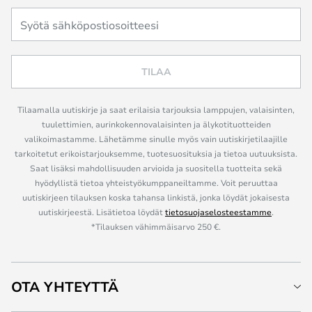
TILAA
Tilaamalla uutiskirje ja saat erilaisia tarjouksia lamppujen, valaisinten,
tuulettimien, aurinkokennovalaisinten ja älykotituotteiden
valikoimastamme. Lähetämme sinulle myös vain uutiskirjetilaajille
tarkoitetut erikoistarjouksemme, tuotesuosituksia ja tietoa uutuuksista.
Saat lisäksi mahdollisuuden arvioida ja suositella tuotteita sekä
hyödyllistä tietoa yhteistyökumppaneiltamme. Voit peruuttaa
uutiskirjeen tilauksen koska tahansa linkistä, jonka löydät jokaisesta
uutiskirjeestä. Lisätietoa löydät
tietosuojaselosteestamme
.
*Tilauksen vähimmäisarvo 250 €.
OTA YHTEYTTÄ