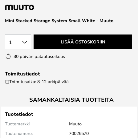
the
images
Mini Stacked Storage System Small White - Muuto
gallery
1
LISÄÄ OSTOSKORIIN
30 päivän palautusoikeus
Toimitustiedot
Toimitusaika: 8-12 arkipäivää
SAMANKALTAISIA TUOTTEITA
Tuotetiedot
Tuotemerkki
Muuto
Tuotenumero:
70025570