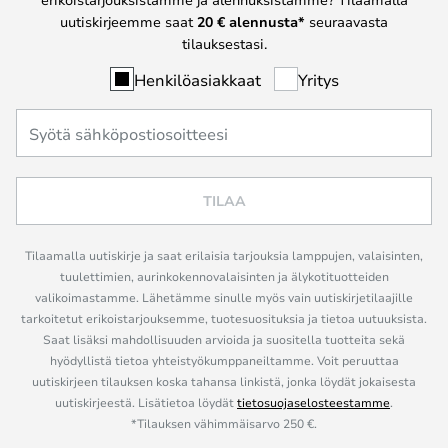
uutiskirjeemme saat
20 € alennusta*
seuraavasta
tilauksestasi.
Henkilöasiakkaat
Yritys
TILAA
Tilaamalla uutiskirje ja saat erilaisia tarjouksia lamppujen, valaisinten,
tuulettimien, aurinkokennovalaisinten ja älykotituotteiden
valikoimastamme. Lähetämme sinulle myös vain uutiskirjetilaajille
tarkoitetut erikoistarjouksemme, tuotesuosituksia ja tietoa uutuuksista.
Saat lisäksi mahdollisuuden arvioida ja suositella tuotteita sekä
hyödyllistä tietoa yhteistyökumppaneiltamme. Voit peruuttaa
uutiskirjeen tilauksen koska tahansa linkistä, jonka löydät jokaisesta
uutiskirjeestä. Lisätietoa löydät
tietosuojaselosteestamme
.
*Tilauksen vähimmäisarvo 250 €.