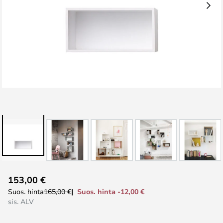
Skip
153,00 €
to
Suos. hinta -12,00 €
Suos. hinta
165,00 €
the
sis. ALV
beginning
of