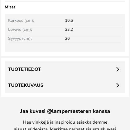
Mitat
Korkeus (cm):
16,6
Leveys (cm):
33,2
Syvyys (cm):
26
TUOTETIEDOT
TUOTEKUVAUS
Jaa kuvasi @lampemesteren kanssa
Hae vinkkejä ja inspiroidu asiakkaidemme
sisustusideoista. Merkitse parhaat sisustuskuvasi