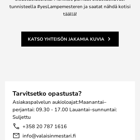
tunnisteella #yesLampemesteren ja saatat nähdä kotisi
täällä!
KATSO YHTEISÖN JAKAMIA KUVIA
Tarvitsetko opastusta?
Asiakaspalvelun aukioloajat:Maanantai–
perjantai: 09.30 - 17.00 Lauantai–sunnuntai:
Suljettu
+358 20 787 1616
info@valaisinmestari.fi