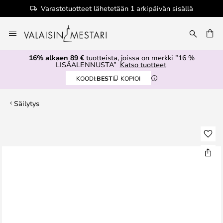
Varastotuotteet lähetetään 1 arkipäivän sisällä
Skip
to
Content
16% alkaen 89 €
tuotteista, joissa on merkki ”16 %
LISÄALENNUSTA”
Katso tuotteet
KOODI:
BEST
KOPIOI
Säilytys
Skip
to
the
end
of
the
images
gallery